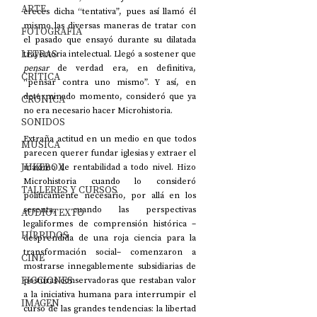
ARTE
creces dicha “tentativa”, pues así llamó él 
mismo las diversas maneras de tratar con 
FOTOGRAFÍA
el pasado que ensayó durante su dilatada 
LETRAS
trayectoria intelectual. Llegó a sostener que 
pensar
 de verdad era, en definitiva, 
CRÍTICA
“pensar contra uno mismo”. Y así, en 
determinado momento, consideró que ya 
CRÓNICA
no era necesario hacer Microhistoria. 
SONIDOS
Extraña actitud en un medio en que todos 
MÚSICA
parecen querer fundar iglesias y extraer el 
JUKEBOX
máximo de rentabilidad a todo nivel. Hizo 
Microhistoria cuando lo consideró 
TALLERES Y CURSOS
políticamente necesario, por allá en los 
sesenta, cuando las perspectivas 
AUDIOTEXTO
legaliformes de comprensión histórica –
HÍBRIDOS
desprendida de una roja ciencia para la 
transformación social– comenzaron a 
CINE
mostrarse innegablemente subsidiarias de 
FICCIONES
posturas conservadoras que restaban valor 
a la iniciativa humana para interrumpir el 
IMAGEN
curso de las grandes tendencias: la libertad 