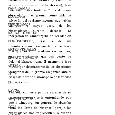
TEATRO
estructural del relato histórico y la ficción, o 
la historia como artefacto literario), hizo 
PANORAMAS
que esta nueva tentativa “indicial” fuese 
abrazada por el gremio como tabla de 
ECOLOGÍA
salvación del realismo ingenuo que habían 
FREUDIANOS
cultivado la mayor parte de los 
historiadores durante décadas. La 
BARBARIE VISUAL
indagación de Ginzburg iba en realidad en 
HORÓSCOPO
otra dirección, tras la de un 
neointuicionismo, en que la historia tenía 
ARTES VISUALES
más que ver con cazadores recolectores, 
augures y videntes que con gente de 
ENSAYO Y ERROR
delantal blanco. Quizá él mismo no hizo 
ART#36
mucho por desmarcarse de las obsesiones 
identitarias de un gremio en pánico ante el 
CCF#36
riesgo de perder el monopolio de la verdad 
E&E#36
de los hechos.
UP#36
Tan solo con este par de escenas de su 
trayectoria podemos ir entendiendo por 
ARQUITECTURA
qué a Ginzburg, en general, le aburrían 
CCF2
tanto los libros de historia: “porque los 
historiadores nos representan la historia 