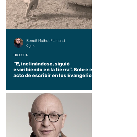
Benoit Mathot Flamand
9 jun
FILOSOFÍA
“E, inclinándose, siguió
escribiendo en la tierra”. Sobre el
acto de escribir en los Evangelios.