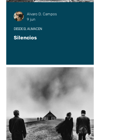
Alvaro D. Campos
9 jun
DESDE EL ALMACÉN
Silencios