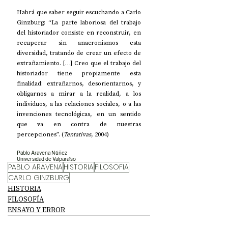
Habrá que saber seguir escuchando a Carlo 
Ginzburg: “La parte laboriosa del trabajo 
del historiador consiste en reconstruir, en 
recuperar sin anacronismos esta 
diversidad, tratando de crear un efecto de 
extrañamiento. […] Creo que el trabajo del 
historiador tiene propiamente esta 
finalidad: extrañarnos, desorientarnos, y 
obligarnos a mirar a la realidad, a los 
individuos, a las relaciones sociales, o a las 
invenciones tecnológicas, en un sentido 
que va en contra de nuestras 
percepciones”. (
Tentativas
, 2004)
Pablo Aravena Núñez
Universidad de Valparaíso
PABLO ARAVENA
HISTORIA
FILOSOFIA
CARLO GINZBURG
HISTORIA
FILOSOFÍA
ENSAYO Y ERROR