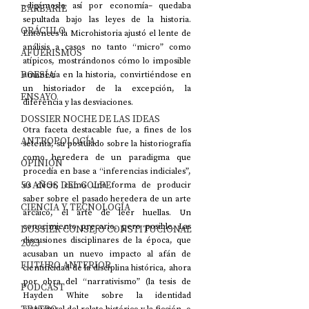
–digámoslo así por economía– quedaba 
BARBARIE
sepultada bajo las leyes de la historia. 
ORÁCULO
Entonces la Microhistoria ajustó el lente de 
análisis a casos no tanto “micro” como 
AFUERISMOS
atípicos, mostrándonos cómo lo imposible 
POESÍA
amanecía en la historia, convirtiéndose en 
un historiador de la excepción, la 
ENSAYO
diferencia y las desviaciones.  
DOSSIER NOCHE DE LAS IDEAS
Otra faceta destacable fue, a fines de los 
ANTROPOLOGÍA
setenta, su postulado sobre la historiografía 
como heredera de un paradigma que 
OPINIÓN
procedía en base a “inferencias indiciales”, 
50 AÑOS DEL GOLPE
es decir, como una forma de producir 
saber sobre el pasado heredera de un arte 
CIENCIA Y TECNOLOGÍA
arcaico, el arte de leer huellas. Un 
conocimiento precario, pero posible. Las 
DOSSIER CONSEJO CONSTITUCIONAL
discusiones disciplinares de la época, que 
2023
acusaban un nuevo impacto al afán de 
FUTURO ANTERIOR
cientificidad de la disciplina histórica, ahora 
por obra del “narrativismo” (la tesis de 
PODCAST
Hayden White sobre la identidad 