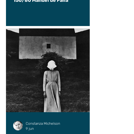
150/80 Manuel de Falla
Constanza Michelson
9 jun