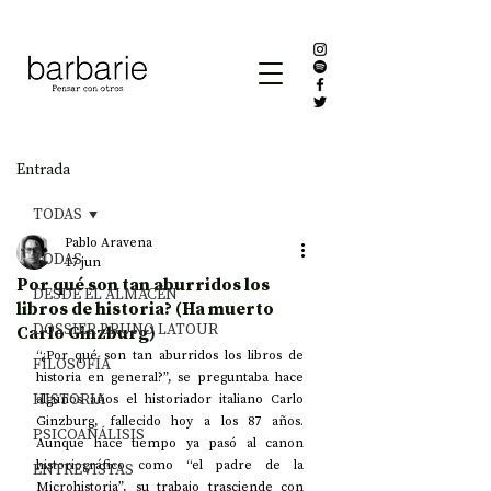
Entrada
TODAS
Pablo Aravena
TODAS
17 jun
Por qué son tan aburridos los
DESDE EL ALMACÉN
libros de historia? (Ha muerto
DOSSIER BRUNO LATOUR
Carlo Ginzburg)
“¿Por qué son tan aburridos los libros de 
FILOSOFÍA
historia en general?”, se preguntaba hace 
HISTORIA
algunos años el historiador italiano Carlo 
Ginzburg, fallecido hoy a los 87 años. 
PSICOANÁLISIS
Aunque hace tiempo ya pasó al canon 
historiográfico como “el padre de la 
ENTREVISTAS
Microhistoria”, su trabajo trasciende con 