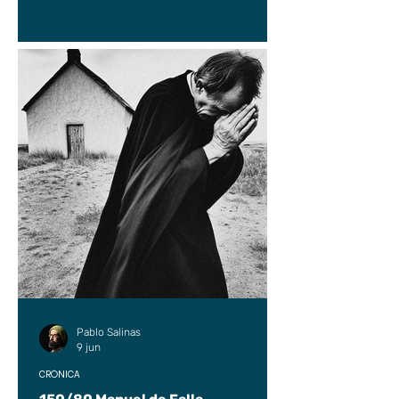
Pablo Salinas
9 jun
CRÓNICA