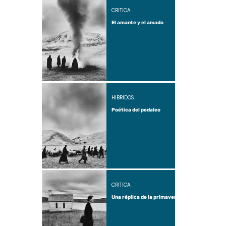
CRÍTICA
El amante y el amado
HÍBRIDOS
Poética del pedaleo
CRÍTICA
Una réplica de la primavera