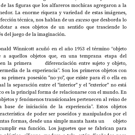
de las figuras que los alfareros mochicas agregaron a la 
nedor. La enorme riqueza y variedad de estas imágenes, 
fección técnica, nos hablan de un 
exceso
 que desborda lo 
 dotar a esos objetos de un sentido que trasciende lo 
s del juego de la imaginación.
Donald Winnicott acuñó en el año 1953 el término “objeto 
se a aquellos objetos que, en una temprana etapa del 
cen la primera      diferenciación entre sujeto y objeto, 
ermedia de la experiencia”. Son los primeros objetos con 
su primera posesión "no-yo", que existe para él o ella en      
al la separación entre el "interior" y el "exterior" no está 
ísico es la principal forma de relacionarse con el mundo. En 
objetos y fenómenos transicionales pertenecen al reino de 
la ilusión que constituye la base de iniciación de la experiencia”. Estos objetos 
acterística de poder ser poseídos y manipulados por el 
ntas formas, desde una simple manta hasta un      objeto 
cumplir esa función. Los juguetes que se fabrican para 