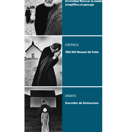
Cristóbal Riesco: la niebla
simplifica el paisaje
CRÓNICA
150/80 Manuel de Falla
ENSAYO
Zurcidor de fantasmas