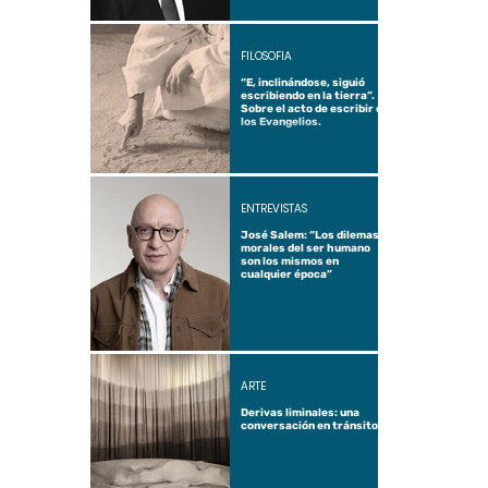
FILOSOFÍA
“E, inclinándose, siguió
escribiendo en la tierra”.
Sobre el acto de escribir en
los Evangelios.
ENTREVISTAS
José Salem: “Los dilemas
morales del ser humano
son los mismos en
cualquier época”
ARTE
Derivas liminales: una
conversación en tránsito