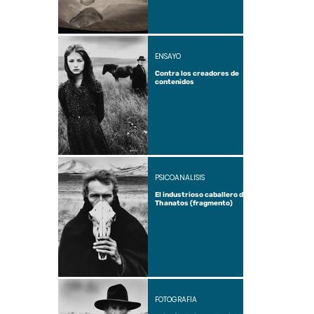
ENSAYO
Contra los creadores de
contenidos
PSICOANÁLISIS
El industrioso caballero de
Thanatos (fragmento)
FOTOGRAFÍA