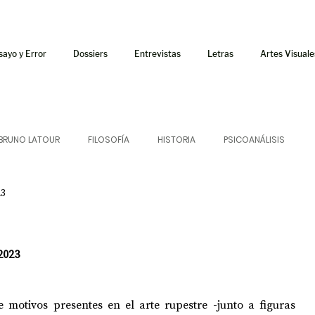
sayo y Error
Dossiers
Entrevistas
Letras
Artes Visuale
BRUNO LATOUR
FILOSOFÍA
HISTORIA
PSICOANÁLISIS
23
ÍA
LETRAS
CRÍTICA
CRÓNICA
SONIDOS
 CURSOS
AUDIOTEXTO
HÍBRIDOS
CINE
FICCIONES
2023
 motivos presentes en el arte rupestre -junto a figuras 
AFUERISMOS
POESÍA
ENSAYO