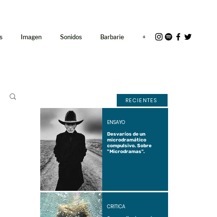
<link rel="icon"
href="/path/to/favicon.ico">
s
Imagen
Sonidos
Barbarie
+
RECIENTES
ENSAYO
Desvaríos de un
microdramático
compulsivo. Sobre
"Microdramas".
CRÍTICA