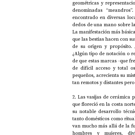
geométricas y representaci
denominadas “meandros”. 
encontrado en diversas loca
DOSSIER NOCHE DE LAS IDEAS
ANTR
dedos de una mano sobre la 
La manifestación más básica
que las bestias hacen con su
CIENCIA Y TECNOLOGÍA
de su origen y propósito. ¿
¿Algún tipo de notación o re
de que estas marcas -que fre
de difícil acceso y total 
pequeños, acrecienta su mist
tan remotos y distantes per
2. Las vasijas de cerámica 
que floreció en la costa nort
su notable desarrollo técni
tanto domésticos como ritual
van mucho más allá de la fun
hombres y mujeres, div