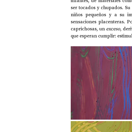
infantes, de materiales como
ser tocados y chupados. 
Su 
niños pequeños y a su imp
sensaciones placenteras. P
caprichosas, un 
exceso
, der
que esperan cumplir: estimula