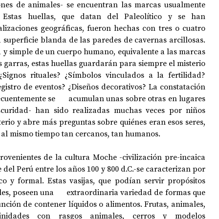
ones de animales- se encuentran las marcas usualmente 
Estas huellas, que datan del Paleolítico y se han 
lizaciones geográficas, fueron hechas con tres o cuatro 
OPOLOGÍA
OPINIÓN
50 AÑOS DEL GOLPE
superficie blanda de las paredes de cavernas arcillosas. 
 y simple de un cuerpo humano, equivalente a las marcas 
s garras, estas huellas guardarán para siempre el misterio 
Signos rituales? ¿Símbolos vinculados a la fertilidad? 
gistro de eventos? ¿Diseños decorativos? La constatación 
cuentemente se      acumulan unas sobre otras en lugares 
oscuridad- han sido realizadas muchas veces por niños 
erio y abre más preguntas sobre quiénes eran esos seres, 
o al mismo tiempo tan cercanos, tan humanos. 
provenientes de la cultura Moche -
civilización pre-incaica 
e del Perú entre los años 100 y 800 d.C.-
se caracterizan por 
co y formal. Estas vasijas, que podían servir propósitos 
es, poseen una      extraordinaria variedad de formas que 
ción de contener líquidos o alimentos. Frutas, animales, 
inidades con rasgos animales, cerros y modelos 