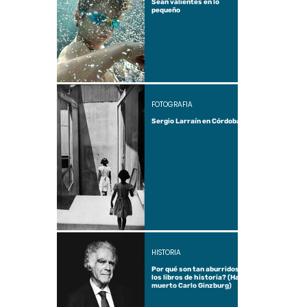
Sean valientes en lo
pequeño
FOTOGRAFÍA
Sergio Larraín en Córdoba
HISTORIA
Por qué son tan aburridos
los libros de historia? (Ha
muerto Carlo Ginzburg)