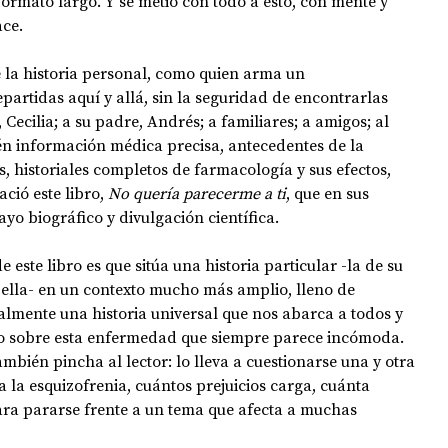
 formato largo. Y se metió con todo a esto, con mente y 
ce.
 la historia personal, como quien arma un 
artidas aquí y allá, sin la seguridad de encontrarlas 
 Cecilia; a su padre, Andrés; a familiares; a amigos; al 
én información médica precisa, antecedentes de la 
 historiales completos de farmacología y sus efectos, 
ció este libro, 
No quería parecerme a ti
, que en sus 
yo biográfico y divulgación científica.
este libro es que sitúa una historia particular -la de su 
 ella- en un contexto mucho más amplio, lleno de 
almente una historia universal que nos abarca a todos y 
o sobre esta enfermedad que siempre parece incómoda. 
ambién pincha al lector: lo lleva a cuestionarse una y otra 
 la esquizofrenia, cuántos prejuicios carga, cuánta 
ara pararse frente a un tema que afecta a muchas 