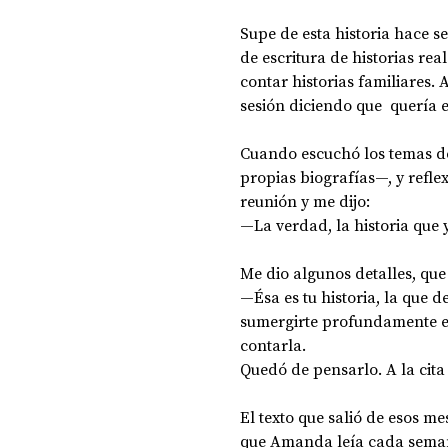
Supe de esta historia hace s
de escritura de historias re
DOSSIER NOCHE DE LAS IDEAS
ANTR
contar historias familiares.
sesión diciendo que  quería e
CIENCIA Y TECNOLOGÍA
Cuando escuchó los temas d
propias biografías—, y reflex
reunión y me dijo:
—La verdad, la historia que 
Me dio algunos detalles, que
—Ésa es tu historia, la que d
sumergirte profundamente en
contarla.
Quedó de pensarlo. A la cita
El texto que salió de esos m
que Amanda leía cada semana 