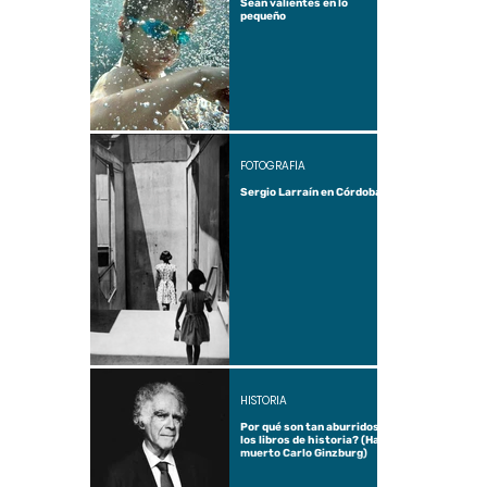
Sean valientes en lo
pequeño
FOTOGRAFÍA
Sergio Larraín en Córdoba
HISTORIA
Por qué son tan aburridos
los libros de historia? (Ha
muerto Carlo Ginzburg)