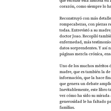
que escribir esta historia en
corazón, como siempre lo ha
Reconstruyó con más detalle
rompecabezas, con piezas rep
todas. Entrevistó a su madre,
doctor Joao. Recopiló tambi
enfermedad, más testimonios,
datos sorprendentes. Y así na
páginas mezcla crónica, ensa
Uno de los muchos méritos de 
madre, que es también la de
información, que la hace fin
que genera un debate ampli
Inevitablemente, este libro t
vez cómo ha sido su mirada a
generosidad le ha faltado p
familias.