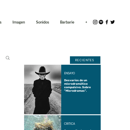
<link rel="icon"
href="/path/to/favicon.ico">
s
Imagen
Sonidos
Barbarie
+
RECIENTES
ENSAYO
Desvaríos de un
microdramático
compulsivo. Sobre
"Microdramas".
CRÍTICA