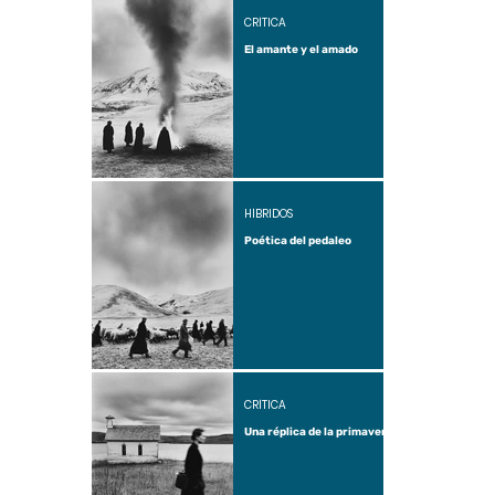
CRÍTICA
El amante y el amado
HÍBRIDOS
Poética del pedaleo
CRÍTICA
Una réplica de la primavera