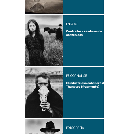
ENSAYO
Contra los creadores de
contenidos
PSICOANÁLISIS
El industrioso caballero de
Thanatos (fragmento)
FOTOGRAFÍA