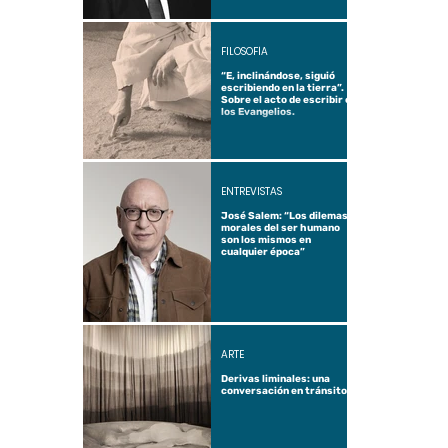
FILOSOFÍA
“E, inclinándose, siguió
escribiendo en la tierra”.
Sobre el acto de escribir en
los Evangelios.
ENTREVISTAS
José Salem: “Los dilemas
morales del ser humano
son los mismos en
cualquier época”
ARTE
Derivas liminales: una
conversación en tránsito