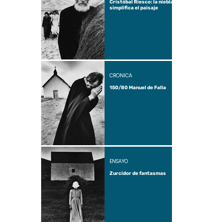
Cristóbal Riesco: la niebla
simplifica el paisaje
CRÓNICA
150/80 Manuel de Falla
ENSAYO
Zurcidor de fantasmas