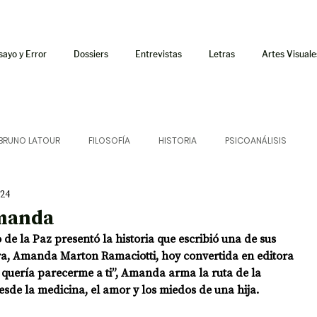
sayo y Error
Dossiers
Entrevistas
Letras
Artes Visuale
BRUNO LATOUR
FILOSOFÍA
HISTORIA
PSICOANÁLISIS
024
ÍA
LETRAS
CRÍTICA
CRÓNICA
SONIDOS
Amanda
o de la Paz presentó la historia que escribió una de sus 
 CURSOS
AUDIOTEXTO
HÍBRIDOS
CINE
FICCIONES
ura, Amanda Marton Ramaciotti, hoy convertida en editora 
o quería parecerme a ti”, Amanda arma la ruta de la 
sde la medicina, el amor y los miedos de una hija.
AFUERISMOS
POESÍA
ENSAYO