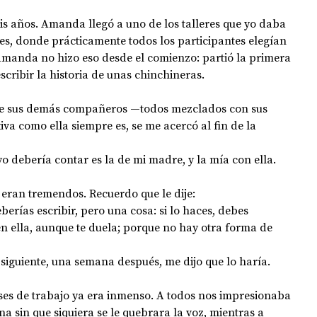
eis años. Amanda llegó a uno de los talleres que yo daba 
ales, donde prácticamente todos los participantes elegían 
OPOLOGÍA
OPINIÓN
50 AÑOS DEL GOLPE
 Amanda no hizo eso desde el comienzo: partió la primera 
scribir la historia de unas chinchineras.
e sus demás compañeros —todos mezclados con sus 
iva como ella siempre es, se me acercó al fin de la 
yo debería contar es la de mi madre, y la mía con ella.
 eran tremendos. Recuerdo que le dije:
eberías escribir, pero una cosa: si lo haces, debes 
 ella, aunque te duela; porque no hay otra forma de 
 siguiente, una semana después, me dijo que lo haría.
eses de trabajo ya era inmenso. A todos nos impresionaba 
sin que siquiera se le quebrara la voz, mientras a 