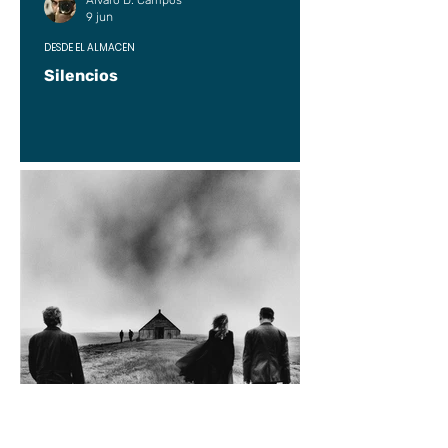
Alvaro D. Campos
9 jun
DESDE EL ALMACÉN
Silencios