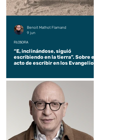
Benoit Mathot Flamand
9 jun
FILOSOFÍA
“E, inclinándose, siguió
escribiendo en la tierra”. Sobre el
acto de escribir en los Evangelios.