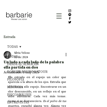
Entrada
TODAS
Silvia Veloso
TODAS
12 dic 2024
Un lado a cada lado de la palabra
DESDE EL ALMACÉN
ella partida en dos
DOSSIER BRUNO LATOUR
Actualizado:
1 may 2025
Ella extraña en el espejo un color que 
FILOSOFÍA
aparecía a la altura de los ojos. Extraña que 
HISTORIA
el baño sea sólo espejo. Encontrarse en un 
olor desconocido, en un reflejo en el que 
PSICOANÁLISIS
debe adivinarse. Cada vez más tenue. 
Como si se desvaneciera. 
Es el polvo de tus 
ENTREVISTAS
muertos,
 escuchó alguna vez. Alguna vez 