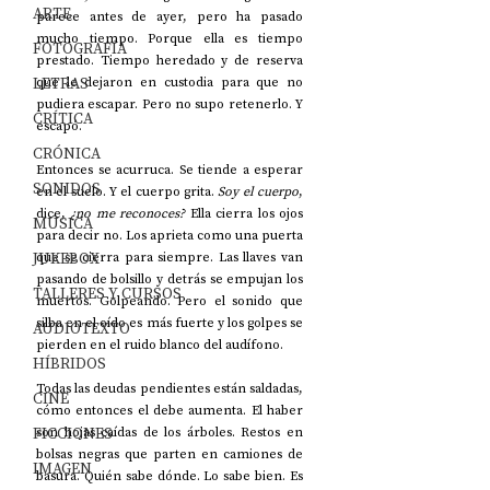
ARTE
parece antes de ayer, pero ha pasado 
mucho tiempo. Porque ella es tiempo 
FOTOGRAFÍA
prestado. Tiempo heredado y de reserva 
LETRAS
que le dejaron en custodia para que no 
pudiera escapar. Pero no supo retenerlo. Y 
CRÍTICA
escapó.  
CRÓNICA
Entonces se acurruca. Se tiende a esperar 
SONIDOS
en el suelo. Y el cuerpo grita. 
Soy el cuerpo
, 
dice,
 ¿no me reconoces? 
Ella cierra los ojos 
MÚSICA
para decir no. Los aprieta como una puerta 
JUKEBOX
que se cierra para siempre. Las llaves van 
pasando de bolsillo y detrás se empujan los 
TALLERES Y CURSOS
muertos. Golpeando. Pero el sonido que 
silba en el oído es más fuerte y los golpes se 
AUDIOTEXTO
pierden en el ruido blanco del audífono. 
HÍBRIDOS
Todas las deudas pendientes están saldadas, 
CINE
cómo entonces el debe aumenta. El haber 
FICCIONES
son hojas caídas de los árboles. Restos en 
bolsas negras que parten en camiones de 
IMAGEN
basura. Quién sabe dónde. Lo sabe bien. Es 