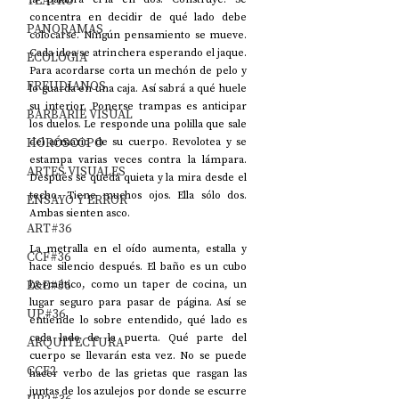
TEATRO
concentra en decidir de qué lado debe 
PANORAMAS
colocarse. Ningún pensamiento se mueve. 
Cada idea se atrinchera esperando el jaque. 
ECOLOGÍA
Para acordarse corta un mechón de pelo y 
FREUDIANOS
lo guarda en una caja. Así sabrá a qué huele 
su interior. Ponerse trampas es anticipar 
BARBARIE VISUAL
los duelos. Le responde una polilla que sale 
HORÓSCOPO
del armario de su cuerpo. Revolotea y se 
estampa varias veces contra la lámpara. 
ARTES VISUALES
Después se queda quieta y la mira desde el 
techo. Tiene muchos ojos. Ella sólo dos. 
ENSAYO Y ERROR
Ambas sienten asco. 
ART#36
La metralla en el oído aumenta, estalla y 
CCF#36
hace silencio después. El baño es un cubo 
E&E#36
hermético, como un taper de cocina, un 
lugar seguro para pasar de página. Así se 
UP#36
entiende lo sobre entendido, qué lado es 
cada lado de la puerta. Qué parte del 
ARQUITECTURA
cuerpo se llevarán esta vez. No se puede 
CCF2
hacer verbo de las grietas que rasgan las 
juntas de los azulejos por donde se escurre 