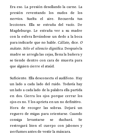
Era eso. La presión desollando la carne. La 
presión reventando los nudos de los 
nervios. Suelta el aire. Recuerda tus 
lecciones. Ella se extraña del vacío. De 
Magdeburgo. Le extraña ver a su madre 
con la esfera llevándose un dedo a la boca 
para indicarle que no hable. 
Cállate,
 dice. 
O 
mátate. Sólo el silencio dignifica
. Después la 
madre se arregla las cejas, llena la bañera y 
se tiende dentro con cara de muerta para 
que alguien cierre el ataúd.
Suficiente. Ella desconecta el audífono. Hay 
un lado a cada lado del ruido. Todavía hay 
un lado a cada lado de la palabra ella partida 
en dos. Cierra los ojos porque cerrar los 
ojos es no. Y los aprieta en un no definitivo.
Hora de recoger las sobras. Dejará un 
reguero de migas para orientarse. Cuando 
consiga levantarse se duchará. Se 
restregará bien el cuerpo con jabones y 
perfumes antes de vestir la máscara.