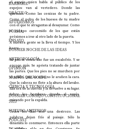
el espejo quien habla al público de los 
BARBARIE
espejos: van al vertedero. Donde las 
ORÁCULO
queman. Como las cenizas de tu padre. 
Como el polvo de los huesos de tu madre 
AFUERISMOS
con el que te atragantas al desayunar. Como 
POESÍA
el cuerpo carcomido de los que están 
próximos a irse al otro lado de la puerta. 
ENSAYO
A nuestra gente se la lleva el tiempo. Y los 
borra.
DOSSIER NOCHE DE LAS IDEAS
ANTROPOLOGÍA
Su piel se eriza. Eso fue un escalofrío. Y se 
encoge más. Se aprieta tratando de juntar 
OPINIÓN
las partes. Que los pies no se marchen por 
50 AÑOS DEL GOLPE
el pasillo. Que las uñas no le arañen la cara. 
Que la cabeza no flote a la altura del lavabo. 
CIENCIA Y TECNOLOGÍA
Ella tira de la cuerda y la devuelve a su lugar. 
Sobre los hombros. Queda al revés, 
DOSSIER CONSEJO CONSTITUCIONAL
mirando por la espalda.
2023
FUTURO ANTERIOR
Todos los días son una destrozo. Las 
palabras dejan frío al paisaje. Sólo la 
PODCAST
dinamita lo conmueve. Entonces ella parte 
la palabra el-la en dos. Construye. Se 