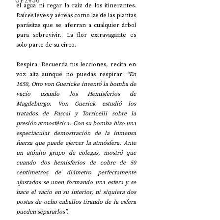
UP2#36
el agua ni regar la raíz de los itinerantes. 
Raíces leves y aéreas como las de las plantas 
parásitas que se aferran a cualquier árbol 
para sobrevivir.. La flor extravagante es 
solo parte de su circo.  
Respira. Recuerda tus lecciones, recita en 
voz alta aunque no puedas respirar: 
“En 
1650, Otto von Guericke inventó la bomba de 
vacío usando los Hemisferios de 
Magdeburgo. Von Guerick estudió los 
tratados de Pascal y 
Torricelli
 sobre la 
presión atmosférica. Con su bomba hizo una 
espectacular demostración de la inmensa 
fuerza que puede ejercer la atmósfera. Ante 
un atónito grupo de colegas, mostró que 
cuando dos hemisferios de cobre de 50 
centímetros de diámetro perfectamente 
ajustados se unen formando una esfera y se 
hace el vacío en su interior, ni siquiera dos 
postas de ocho caballos tirando de la esfera 
pueden separarlos”. 