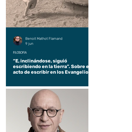
Benoit Mathot Flamand
9 jun
FILOSOFÍA
“E, inclinándose, siguió
escribiendo en la tierra”. Sobre el
acto de escribir en los Evangelios.