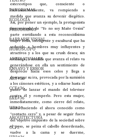
TEATRO
estereotipos que, consciente o 
PANORAMAS
inconscientemente, va rompiendo a 
medida que avanza su devenir diegético. 
ECOLOGÍA
Así, por poner un ejemplo, la protagonista 
(innominada) de “Yo no soy Maite Orsini” 
FREUDIANOS
parte envidiando a esta reconocidísima 
BARBARIE VISUAL
mujer bella, inteligente y escultural que ha 
seducido a hombres muy influyentes y 
HORÓSCOPO
atractivos y a los que su crush desea; sin 
ARTES VISUALES
embargo, a medida que avanza el relato va 
generándose en ella un sentimiento de 
ENSAYO Y ERROR
desprecio hacia esos celos y llega a 
descargar su ira, provocada por la sumisión 
ART#36
a los cánones estéticos, y a odiarse hasta el 
CCF#36
punto de lanzar el mando del televisor 
contra él y romperlo. Pero esta mujer, 
E&E#36
inmediatamente, como cierre del relato, 
UP#36
acaba haciendo el ahora conocido como 
“contacto cero” y, a pesar de seguir fuera 
ARQUITECTURA
del objetivo impuesto de la sociedad sobre 
el peso, se peina el cabello desordenado, 
CCF2
vuelve a la cama y se duerme, 