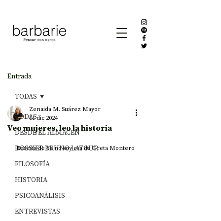
Entrada
TODAS
Zenaida M. Suárez Mayor
TODAS
11 dic 2024
Veo mujeres, leo la historia
DESDE EL ALMACÉN
DOSSIER BRUNO LATOUR
Reseña de Yo no soy esa de Greta Montero
FILOSOFÍA
HISTORIA
PSICOANÁLISIS
ENTREVISTAS