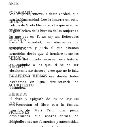
ARTE
FOTOGRAFÍA
Veo mujeres; nueve, a decir verdad, que 
son la Humanidad. Leo la historia en ocho 
LETRAS
relatos de Greta Montero a los que se suma 
CRÍTICA
el gran relato de la historia de las mujeres a 
las que veo en 
Yo no soy esa
. Reiteradas 
CRÓNICA
hasta la saciedad, las situaciones de 
sometimiento y juicio al que estamos 
SONIDOS
sometidas desde que el hombre tomó las 
MÚSICA
riendas del mundo recorren esta historia 
en capítulos a los que, si he de ser 
JUKEBOX
absolutamente sincera, creo que no le falta 
TALLERES Y CURSOS
más que el Génesis; ese donde todos 
estábamos en igual circunstancia de 
AUDIOTEXTO
desnudez.
HÍBRIDOS
El título y epígrafe de 
Yo no soy esa
CINE
interconectan el libro con la famosa 
canción de Mari Trini; una pieza 
FICCIONES
emblemática que aborda temas de 
IMAGEN
empoderamiento femenino y autenticidad 