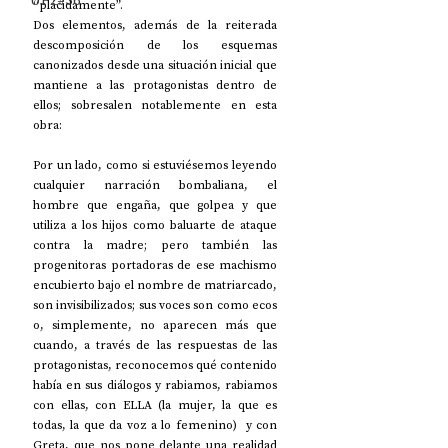
UP2#36
“plácidamente”.
Dos elementos, además de la reiterada 
descomposición de los esquemas 
canonizados desde una situación inicial que 
mantiene a las protagonistas dentro de 
ellos; sobresalen notablemente en esta 
obra:
Por un lado, como si estuviésemos leyendo 
cualquier narración bombaliana, el 
hombre que engaña, que golpea y que 
utiliza a los hijos como baluarte de ataque 
contra la madre; pero también las 
progenitoras portadoras de ese machismo 
encubierto bajo el nombre de matriarcado, 
son invisibilizados; sus voces son como ecos 
o, simplemente, no aparecen más que 
cuando, a través de las respuestas de las 
protagonistas, reconocemos qué contenido 
había en sus diálogos y rabiamos, rabiamos 
con ellas, con ELLA (la mujer, la que es 
todas, la que da voz a lo femenino)  y con 
Greta, que nos pone delante una realidad 