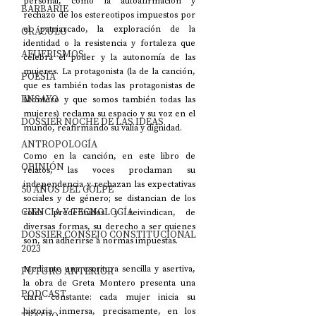
personal, como la autoafirmación y 
BARBARIE
rechazo de los estereotipos impuestos por 
el patriarcado, la exploración de la 
ORÁCULO
identidad o la resistencia y fortaleza que 
AFUERISMOS
celebra el poder y la autonomía de las 
mujeres. La protagonista (la de la canción, 
POESÍA
que es también todas las protagonistas de 
ENSAYO
Montero y que somos también todas las 
mujeres) reclama su espacio y su voz en el 
DOSSIER NOCHE DE LAS IDEAS
mundo, reafirmando su valía y dignidad.
ANTROPOLOGÍA
Como en la canción, en este libro de 
OPINIÓN
relatos, las voces proclaman su 
independencia y rechazan las expectativas 
50 AÑOS DEL GOLPE
sociales y de género; se distancian de los 
CIENCIA Y TECNOLOGÍA
roles predefinidos y reivindican, de 
diversas formas, su derecho a ser quienes 
DOSSIER CONSEJO CONSTITUCIONAL
son, sin adherirse a normas impuestas.
2023
Mediante una escritura sencilla y asertiva, 
FUTURO ANTERIOR
la obra de Greta Montero presenta una 
PODCAST
clara constante: cada mujer inicia su 
historia inmersa, precisamente, en los 