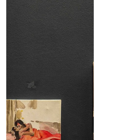
Las obras Sobreviven los huesos de Gonzalo
Aguirre y Guía para atravesar pensamientos
punzantes de María Jesús Masihy ofrecen una
visión interconectada de los materiales y
residuos que dan forma al paisaje
contemporáneo.