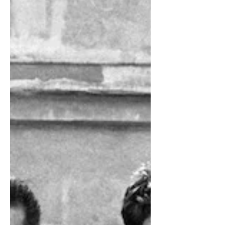
Haikú” que busca capturar la esencia de un
instante en apenas diecisiete sílabas. Pero, si
todo ha sido, ¿qué es lo que aún respira dentro
de la imagen?