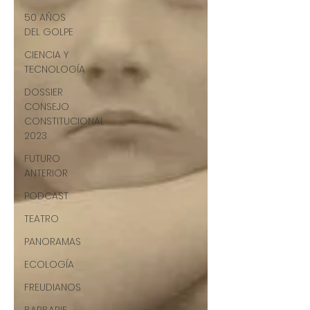
50 AÑOS
DEL GOLPE
CIENCIA Y
TECNOLOGÍA
DOSSIER
CONSEJO
CONSTITUCIONAL
2023
FUTURO
ANTERIOR
PODCAST
TEATRO
PANORAMAS
ECOLOGÍA
FREUDIANOS