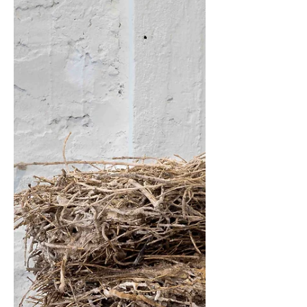
Alicia Rinsche: La hora de la once
Hay obras que no se instalan en el espacio: lo
transforman. No ocupan un lugar, sino que lo
reescriben con una delicadeza perturbadora.
En el trabajo de Alicia Rinsche, ese gesto
ocurre desde lo mínimo: una taza, un plato,
objetos de papel livianos que convierten la
fragilidad en prodigio.