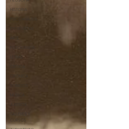
FILOSOFÍA
HISTORIA
PSICOANÁLISIS
ENTREVISTAS
ARTE
FOTOGRAFÍA
LETRAS
CRÍTICA
CRÓNICA
SONIDOS
MÚSICA
JUKEBOX
TALLERES Y
CURSOS