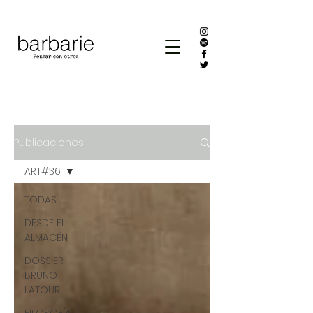
Publicaciones
ART#36
TODAS
DESDE EL
ALMACÉN
DOSSIER
BRUNO
LATOUR