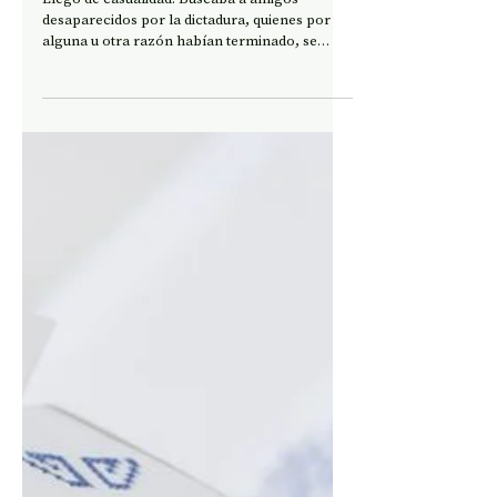
FOTOGRAFÍA
Personas sin rastro: una lectura de
El infarto del alma en clave de
álbum familiar
Llegó de casualidad. Buscaba a amigos
desaparecidos por la dictadura, quienes por
alguna u otra razón habían terminado, se
rumoreaba, como presos políticos en
psiquiátricos. Pero lo que vio en el Hospital
Psiquiátrico Philippe Pinel de Putaendo —
anteriormente un sanatorio para la
recuperación de enfermos de tuberculosis,
ubicado a 150 kilómetros de Santiago— no fue
a ninguna de esas amistades.