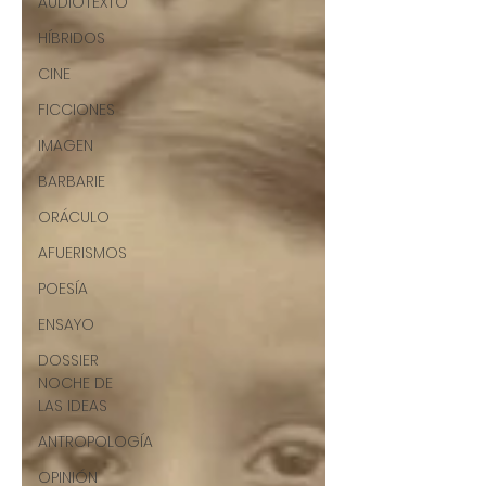
AUDIOTEXTO
HÍBRIDOS
CINE
FICCIONES
IMAGEN
BARBARIE
ORÁCULO
AFUERISMOS
POESÍA
ENSAYO
DOSSIER
NOCHE DE
LAS IDEAS
ANTROPOLOGÍA
OPINIÓN