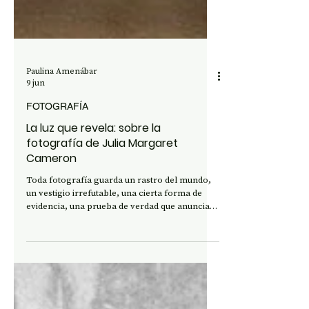
Paulina Amenábar
9 jun
FOTOGRAFÍA
La luz que revela: sobre la
fotografía de Julia Margaret
Cameron
Toda fotografía guarda un rastro del mundo,
un vestigio irrefutable, una cierta forma de
evidencia, una prueba de verdad que anuncia
que lo que vemos sí estuvo ahí, “la fotografía
dice siempre: eso-ha-sido”. Lo que se ofrece es
un instante absoluto, una inamovilidad
viviente, “como la escritura definitiva de un