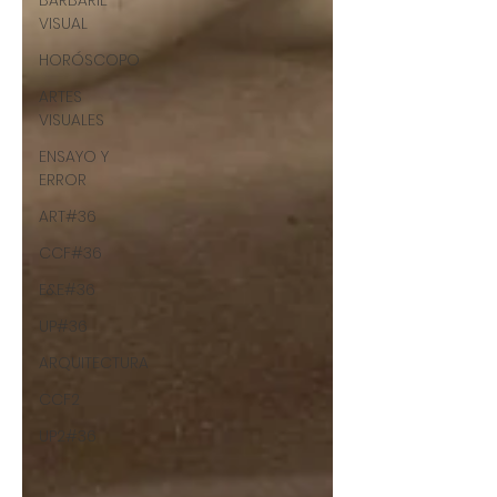
BARBARIE
VISUAL
HORÓSCOPO
ARTES
VISUALES
ENSAYO Y
ERROR
ART#36
CCF#36
E&E#36
UP#36
ARQUITECTURA
CCF2
UP2#36