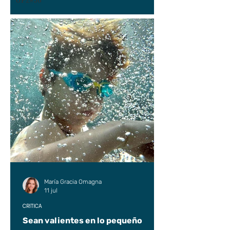
UP2#36
María Gracia Omagna
11 jul
CRÍTICA
Sean valientes en lo pequeño