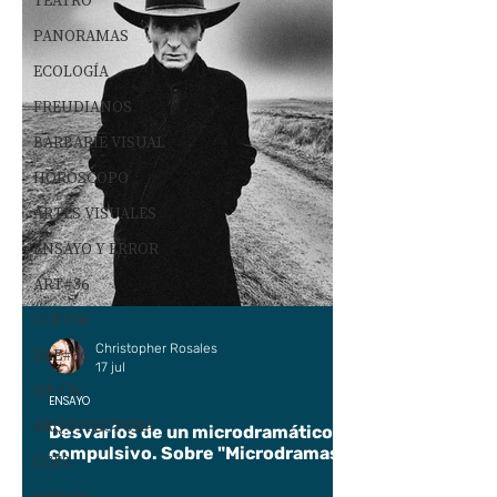
TEATRO
PANORAMAS
ECOLOGÍA
FREUDIANOS
BARBARIE VISUAL
HORÓSCOPO
ARTES VISUALES
ENSAYO Y ERROR
ART#36
CCF#36
Christopher Rosales
E&E#36
17 jul
UP#36
ENSAYO
ARQUITECTURA
Desvaríos de un microdramático
compulsivo. Sobre "Microdramas".
CCF2