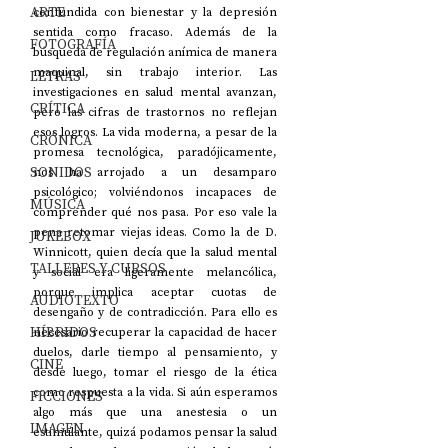
ARTE
confundida con bienestar y la depresión 
sentida como fracaso. Además de la 
FOTOGRAFÍA
búsqueda de regulación anímica de manera 
maquinal, sin trabajo interior. Las 
LETRAS
investigaciones en salud mental avanzan, 
CRÍTICA
pero las cifras de trastornos no reflejan 
esos logros. La vida moderna, a pesar de la 
CRÓNICA
promesa tecnológica, paradójicamente, 
SONIDOS
nos ha arrojado a un desamparo 
psicológico; volviéndonos incapaces de 
MÚSICA
comprender qué nos pasa. Por eso vale la 
pena retomar viejas ideas. Como la de D. 
JUKEBOX
Winnicott, quien decía que la salud mental 
TALLERES Y CURSOS
y social era ligeramente melancólica, 
porque implica aceptar cuotas de 
AUDIOTEXTO
desengaño y de contradicción. Para ello es 
HÍBRIDOS
necesario recuperar la capacidad de hacer 
duelos, darle tiempo al pensamiento, y 
CINE
desde luego, tomar el riesgo de la ética 
como respuesta a la vida. Si aún esperamos 
FICCIONES
algo más que una anestesia o un 
IMAGEN
estimulante, quizá podamos pensar la salud 