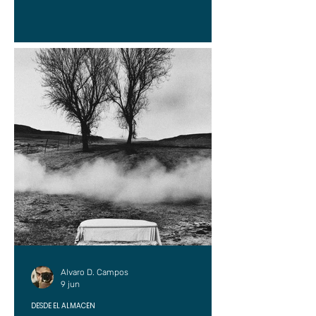
Alvaro D. Campos
9 jun
DESDE EL ALMACÉN