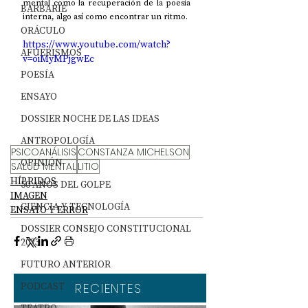
mental como la recuperación de la poesía 
BARBARIE
interna, algo así como encontrar un ritmo. 
ORÁCULO
https://www.youtube.com/watch?
AFUERISMOS
v=oiMyMPjgwEc
POESÍA
ENSAYO
DOSSIER NOCHE DE LAS IDEAS
ANTROPOLOGÍA
PSICOANÁLISIS
CONSTANZA MICHELSON
OPINIÓN
SALUD MENTAL
LITIO
HÍBRIDOS
50 AÑOS DEL GOLPE
IMAGEN
CIENCIA Y TECNOLOGÍA
ENSAYO Y ERROR
DOSSIER CONSEJO CONSTITUCIONAL
2023
FUTURO ANTERIOR
PODCAST
RECIENTES