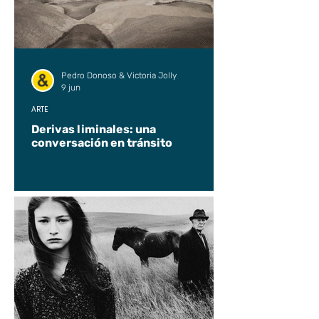
Pedro Donoso & Victoria Jolly
9 jun
ARTE
Derivas liminales: una
conversación en tránsito