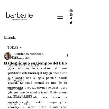
Entrada
TODAS
Constanza Michelson
TODAS
30 may 2023
El (des) ánimo en tiempos del litio
DESDE EL ALMACÉN
¿Qué hacer cuándo la salud mental de una 
DOSSIER BRUNO LATOUR
población está en riesgo? hay quienes dicen 
que añadir litio al agua potable podría 
FILOSOFÍA
ayudar. La salud mental es una de las 
principales preocupaciones actuales, pero 
HISTORIA
¿de qué tipo de salud se trata? El litio es una 
PSICOANÁLISIS
metáfora adecuada para pensar los 
malestares de nuestro tiempo y su 
ENTREVISTAS
abordaje: el vaivén entre la intensidad 