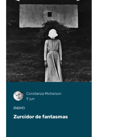
Constanza Michelson
9 jun
ENSAYO
Zurcidor de fantasmas