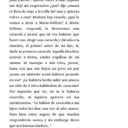
puso a llorar… quería volver a casa. ¡Aquello 
me dejó sin respiración! ¿Qué? dije ¿mamá 
te lleva de viaje a la orilla del mar y quieres 
volver a casa? Mañana hay escuela, ¿qué le 
vamos a decir a Marie-Hélène? A Marie 
Hélène, respondí, le llevaremos una 
caracola y pensé que tal vez hubiese que 
hacer eso, elegir una caracola y dársela a la 
maestra, el primer amor de mi hijo, sí, 
darle su primera caracola. Aquella idea hizo 
sonreír a Kevin, estaba orgullosa de mí 
misma. Sé manejar a mis críos, pensé, 
basta con que me dejen un poco en paz 
¿acaso un asistente social hubiera pensado 
en eso? ¿Le hubiera hecho subir seis pisos a 
un niño de 5 años hablándole de caracolas? 
Por supuesto que no, no se le hubiera 
ocurrido, ni siquiera aparece en sus 
cuestionarios. “Le hablan de caracolas a sus 
hijos: todos los días; una vez al año; nunca. 
Pues bien estoy segura de que muchas 
responderán 
nunca
, y sin embargo dicen 
que son buenas madres…”