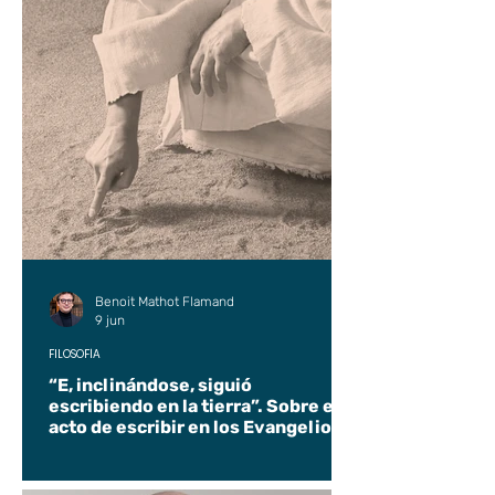
Benoit Mathot Flamand
9 jun
FILOSOFÍA
“E, inclinándose, siguió
escribiendo en la tierra”. Sobre el
acto de escribir en los Evangelios.