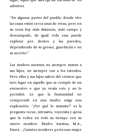
lugar, aquel que alberga las miradas de 
los 
adentros
:
“En algunas partes del pueblo donde vive 
las casas están cerca unas de otras, pero en 
su zona hay más distancia, más campo y 
descampado, da igual: toda casa puede 
explotar por dentro y las paredes, 
dependiendo de su grosor, guardarán o no 
su secreto.”
Las madres asesinas no siempre matan a 
sus hijos, no siempre van a los estrados. 
Pero ellas y sus hijos saben del crimen que 
tuvo lugar en aquello que se rompió de un 
encuentro o que ya venía roto y no lo 
permitió. Lo que la humanidad no 
comprende en una madre exige una 
explicación: “¡Por qué lo mataste!” es la 
pregunta voraz, intrusiva, voyerista y ajena 
que la rodea en todo su tiempo con su 
nuevo nombre: Madre Asesina, M.A., 
Emeá... ¡Cuántos nombres porta una mujer 