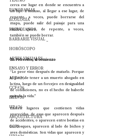
TEATRO
cerca ese lugar en donde se encuentra a 
PANORAMAS
un hijo. E incluso, al llegar a ese lugar, de 
repente, a veces, puede borrarse del 
ECOLOGÍA
mapa, puede salir del paisaje para una 
FREUDIANOS
madre, quien, de repente, a veces, 
también se puede borrar. 
BARBARIE VISUAL
~
HORÓSCOPO
ARTES VISUALES
En Potreritos, al comienzo
ENSAYO Y ERROR
“Lo peor vino después de matarlo. Porque 
ART#36
lo peor de tener a un muerto ahogado en 
la tina, luego de un forcejeo en desigualdad 
CCF#36
de condiciones, no es el hecho de haberle 
quitado la vida.”
E&E#36
UP#36
Existen lugares que contienen vidas 
aparecidas, de esas que aparecen después 
ARQUITECTURA
de accidentes, o aparecen entre bestias en 
CCF2
los bosques, aparecen al lado de bichos y 
aves domésticas. Son vidas que aparecen y 