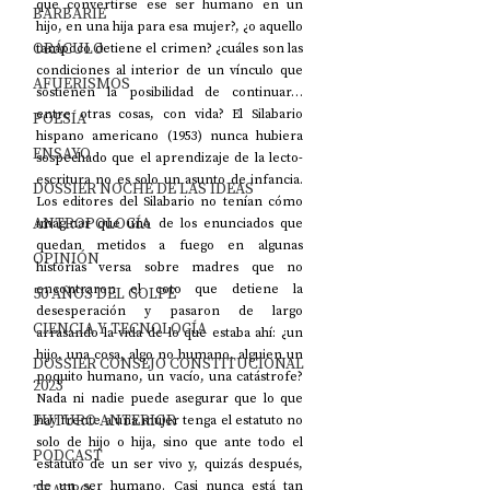
que convertirse ese ser humano en un 
BARBARIE
hijo, en una hija para esa mujer?, ¿o aquello 
ORÁCULO
tampoco detiene el crimen? ¿cuáles son las 
condiciones al interior de un vínculo que 
AFUERISMOS
sostienen la posibilidad de continuar… 
entre otras cosas, con vida? El Silabario 
POESÍA
hispano americano (1953) nunca hubiera 
ENSAYO
sospechado que el aprendizaje de la lecto-
escritura no es solo un asunto de infancia. 
DOSSIER NOCHE DE LAS IDEAS
Los editores del Silabario no tenían cómo 
ANTROPOLOGÍA
imaginar que uno de los enunciados que 
quedan metidos a fuego en algunas 
OPINIÓN
historias versa sobre madres que no 
encontraron el coto que detiene la 
50 AÑOS DEL GOLPE
desesperación y pasaron de largo 
CIENCIA Y TECNOLOGÍA
arrasando la vida de lo que estaba ahí: ¿un 
hijo, una cosa, algo no humano, alguien un 
DOSSIER CONSEJO CONSTITUCIONAL
poquito humano, un vacío, una catástrofe? 
2023
Nada ni nadie puede asegurar que lo que 
FUTURO ANTERIOR
hay frente a una mujer tenga el estatuto no 
solo de hijo o hija, sino que ante todo el 
PODCAST
estatuto de un ser vivo y, quizás después, 
de un ser humano. Casi nunca está tan 