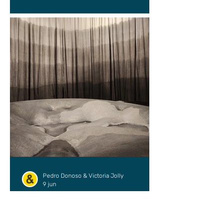
Pedro Donoso & Victoria Jolly
9 jun
ARTE
Derivas liminales: una
conversación en tránsito