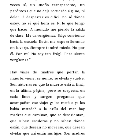
veces sí, un sueño transparente, un 
paréntesis que no deja recuerdo alguno, ni 
dolor. El despertar es difícil: no sé dónde 
estoy, no sé qué hora es. Ni lo que tengo 
que hacer. A menudo me pierdo la salida 
de clase. Me da vergüenza. Salgo corriendo 
hacia la escuela. Kevin me espera llorando 
en la verja. Siempre tendré miedo. No por 
él. Por mí. No soy tan frágil. Pero siento 
vergüenza.” 
Hay viajes de madres que portan la 
muerte: viene, se siente, se olvida y vuelve. 
Son historias en que la muerte está al final, 
en la última página, pero se sospecha en 
cada línea y surgen preguntas que 
acompañan ese viaje: ¿y los mató o ya los 
había matado? A la orilla del mar hay 
madres que caminan, que se desorientan, 
que suben escaleras y no saben dónde 
están, que desean no moverse, que desean 
olvidar que ahí están sus hijos. Son madres 