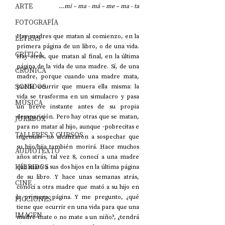
ARTE
…mi – ma - má – me – ma - ta
FOTOGRAFÍA
Hay madres que matan al comienzo, en la 
LETRAS
primera página de un libro, o de una vida. 
CRÍTICA
Hay otras, que matan al final, en la última 
página de la vida de una madre. Sí, de una 
CRÓNICA
madre, porque cuando una madre mata, 
SONIDOS
puede ocurrir que muera ella misma: la 
vida se trasforma en un simulacro y pasa 
MÚSICA
un breve instante antes de su propia 
desaparición. Pero hay otras que se matan, 
JUKEBOX
para no matar al hijo, aunque -pobrecitas e 
TALLERES Y CURSOS
ingenuas- no alcanzaron a sospechar que 
su hijo/hija también morirá. Hace muchos 
AUDIOTEXTO
años atrás, tal vez 8, conocí a una madre 
HÍBRIDOS
que mató a sus dos hijos en la última página 
de su libro. Y hace unas semanas atrás, 
CINE
conocí a otra madre que mató a su hijo en 
la primera página. Y me pregunto, ¿qué 
FICCIONES
tiene que ocurrir en una vida para que una 
IMAGEN
madre mate o no mate a un niño?, ¿tendrá 