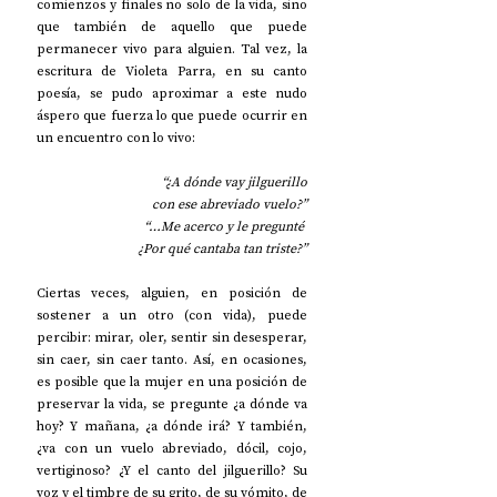
comienzos y finales no solo de la vida, sino 
que también de aquello que puede 
permanecer vivo para alguien. Tal vez, la 
escritura de Violeta Parra, en su canto 
poesía, se pudo aproximar a este nudo 
áspero que fuerza lo que puede ocurrir en 
un encuentro con lo vivo:
“¿A dónde vay jilguerillo
con ese abreviado vuelo?”
“…Me acerco y le pregunté 
¿Por qué cantaba tan triste?”
Ciertas veces, alguien, en posición de 
sostener a un otro (con vida), puede 
percibir: mirar, oler, sentir sin desesperar, 
sin caer, sin caer tanto. Así, en ocasiones, 
es posible que la mujer en una posición de 
preservar la vida, se pregunte ¿a dónde va 
hoy? Y mañana, ¿a dónde irá? Y también, 
¿va con un vuelo abreviado, dócil, cojo, 
vertiginoso? ¿Y el canto del jilguerillo? Su 
voz y el timbre de su grito, de su vómito, de 