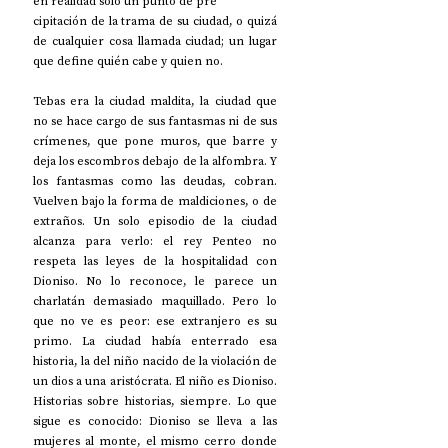
en realidad solo un punto de pre
cipitación de la trama de su ciudad, o quizá 
de cualquier cosa llamada ciudad; un lugar 
que define quién cabe y quien no. 
Tebas era la ciudad maldita, la ciudad que 
no se hace cargo de sus fantasmas ni de sus 
crímenes, que pone muros, que barre y 
deja los escombros debajo de la alfombra. Y 
los fantasmas como las deudas, cobran. 
Vuelven bajo la forma de maldiciones, o de 
extraños. Un solo episodio de la ciudad 
alcanza para verlo: el rey Penteo no 
respeta las leyes de la hospitalidad con 
Dioniso. No lo reconoce, le parece un 
charlatán demasiado maquillado. Pero lo 
que no ve es peor: ese extranjero es su 
primo. La ciudad había enterrado esa 
historia, la del niño nacido de la violación de 
un dios a una aristócrata. El niño es Dioniso. 
Historias sobre historias, siempre. Lo que 
sigue es conocido: Dioniso se lleva a las 
mujeres al monte, el mismo cerro donde 