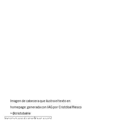
Imagen de cabecera que ilustra el texto en 
homepage: generada con IAG por Cristóbal Ri
esco 
> @
cristobalrie
PSICOANÁLISIS
ENSAYO
CONSTANZA MICHELSON
ROBERTO ACEITUNO
NARRAR