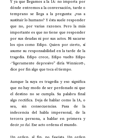
Y ya que llegamos a la IA: no importa por 
dónde entremos a la conversación, tarde o 
temprano se llega a la pregunta: ¿vas a 
sustituir lo humano? Y ésta suele responder 
que no, por varias razones. Pero la más 
importante es que no tiene que responder 
por sus deudas ni por sus actos. Ni sacarse 
los ojos como Edipo. Quien por cierto, sí 
asume su responsabilidad en la tarde de la 
tragedia. Edipo crece, Edipo vuelto Edipo 
-“ligeramente depresivo” diría Winnicott-, 
dice por fin algo que toca el tiempo.
Aunque la suya es tragedia y eso significa 
que no hay modo de ser perdonado ni que 
el destino no se cumpla. Su palabra final 
algo rectifica. Deja de hablar como la IA, o 
sea, sin consecuencias. Pasa de la 
indecencia del habla impersonal, de la 
tercera persona, a hablar en primera y 
decir 
yo fui
. Ese acto ordena el mundo. 
Un orden, al fin, no fascista. Un orden 