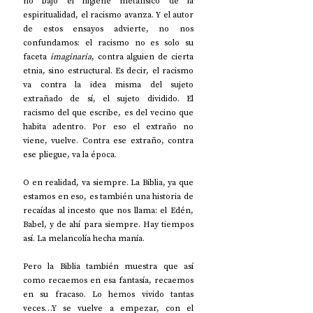
no bajo el higiene metafísico de la 
espiritualidad, el racismo avanza. Y el autor 
de estos ensayos advierte, no nos 
confundamos: el racismo no es solo su 
faceta 
imaginaria
, contra alguien de cierta 
etnia, sino estructural. Es decir, el racismo 
va contra la idea misma del sujeto 
extrañado de sí, el sujeto dividido. El 
racismo del que escribe, es del vecino que 
habita adentro. Por eso el extraño no 
viene, vuelve. Contra ese extraño, contra 
ese pliegue, va la época. 
O en realidad, va siempre. La Biblia, ya que 
estamos en eso, es también una historia de 
recaídas al incesto que nos llama: el Edén, 
Babel, y de ahí para siempre. Hay tiempos 
así. La melancolía hecha manía. 
Pero la Biblia también muestra que así 
como recaemos en esa fantasía, recaemos 
en su fracaso. Lo hemos vivido tantas 
veces…Y se vuelve a empezar, con el 