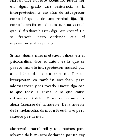
Narrar, dice Roberto Aceituno, puede ser 
en algún grado una resistencia a la 
interpretación. A ese afán de interpretar 
como búsqueda de una verdad fija, fija 
como la araña en el zapato. Una verdad 
que, al fin descubierta, diga: 
eso eres tú
. No 
sé francés, pero entiendo que 
tú 
eres
 suena igual a 
te mato
. 
Si hay alguna interpretación valiosa en el 
psicoanálisis, dice el autor, es la que se 
parece más a la interpretación musical que 
a la búsqueda de un misterio. Porque 
interpretar es también escuchar, pero 
además tocar y ser tocado. Hacer algo con 
lo que toca: la araña, o lo que cause 
extrañeza. O dolor. Y hacerlo caminar. Y 
alejar (alejarse de) la muerte. De la muerte 
de la melancolía, diría con Freud: vivo pero 
muerto por dentro.
Sherezade narró mil y una noches para 
salvarse de la muerte declarada por un rey 