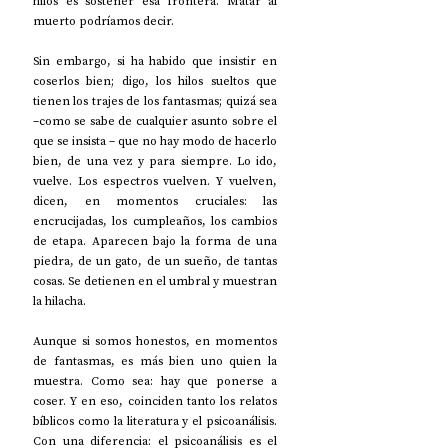
hilos es sostener esa frontera. Matar al 
muerto podríamos decir. 
Sin embargo, si ha habido que insistir en 
coserlos bien; digo, los hilos sueltos que 
tienen los trajes de los fantasmas; quizá sea 
–como se sabe de cualquier asunto sobre el 
que se insista – que no hay modo de hacerlo 
bien, de una vez y para siempre. Lo ido, 
vuelve. Los espectros vuelven. Y vuelven, 
dicen, en momentos cruciales: las 
encrucijadas, los cumpleaños, los cambios 
de etapa. Aparecen bajo la forma de una 
piedra, de un gato, de un sueño, de tantas 
cosas. Se detienen en el umbral y muestran 
la hilacha. 
Aunque si somos honestos, en momentos 
de fantasmas, es más bien uno quien la 
muestra. Como sea: hay que ponerse a 
coser. Y en eso, coinciden tanto los relatos 
bíblicos como la literatura y el psicoanálisis. 
Con una diferencia: el psicoanálisis es el 