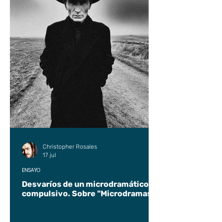
Christopher Rosales
17 jul
ENSAYO
Desvaríos de un microdramático
compulsivo. Sobre "Microdramas".