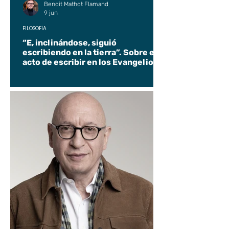
Benoit Mathot Flamand
9 jun
FILOSOFÍA
“E, inclinándose, siguió
escribiendo en la tierra”. Sobre el
acto de escribir en los Evangelios.