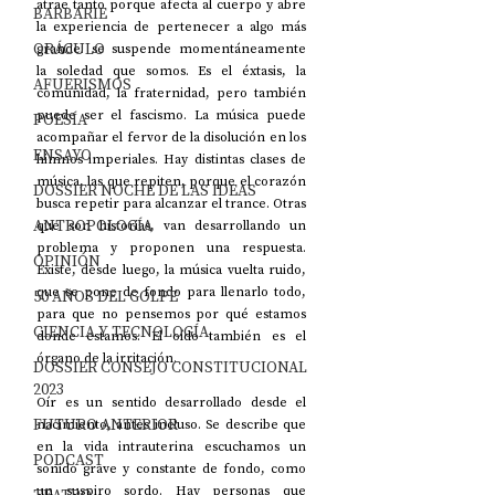
atrae tanto porque afecta al cuerpo y abre 
BARBARIE
la experiencia de pertenecer a algo más 
ORÁCULO
grande: se suspende momentáneamente 
la soledad que somos. Es el éxtasis, la 
AFUERISMOS
comunidad, la fraternidad, pero también 
puede ser el fascismo. La música puede 
POESÍA
acompañar el fervor de la disolución en los 
ENSAYO
himnos imperiales. Hay distintas clases de 
música, las que repiten, porque el corazón 
DOSSIER NOCHE DE LAS IDEAS
busca repetir para alcanzar el trance. Otras 
ANTROPOLOGÍA
que son historias, van desarrollando un 
problema y proponen una respuesta. 
OPINIÓN
Existe, desde luego, la música vuelta ruido, 
que se pone de fondo para llenarlo todo, 
50 AÑOS DEL GOLPE
para que no pensemos por qué estamos 
CIENCIA Y TECNOLOGÍA
donde estamos. El oído también es el 
órgano de la irritación.
DOSSIER CONSEJO CONSTITUCIONAL
2023
Oír es un sentido desarrollado desde el 
FUTURO ANTERIOR
nacimiento, antes incluso. Se describe que 
en la vida intrauterina escuchamos un 
PODCAST
sonido grave y constante de fondo, como 
un suspiro sordo. Hay personas que 