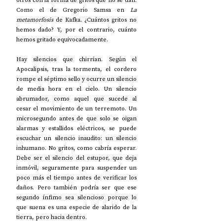
otros con la forma de gritos que no se dan. 
Como el de Gregorio Samsa en 
La 
metamorfosis
 de Kafka. ¿Cuántos gritos no 
hemos dado? Y, por el contrario, cuánto 
hemos gritado equivocadamente. 
Hay silencios que chirrían. Según el 
Apocalipsis, tras la tormenta, el cordero 
rompe el séptimo sello y ocurre un silencio 
de media hora en el cielo. Un silencio 
abrumador, como aquel que sucede al 
cesar el movimiento de un terremoto. Un 
microsegundo antes de que solo se oigan 
alarmas y estallidos eléctricos, se puede 
escuchar un silencio inaudito: un silencio 
inhumano. No gritos, como cabría esperar. 
Debe ser el silencio del estupor, que deja 
inmóvil, seguramente para suspender un 
poco más el tiempo antes de verificar los 
daños. Pero también podría ser que ese 
segundo ínfimo sea silencioso porque lo 
que suena es una especie de alarido de la 
tierra, pero hacia dentro.