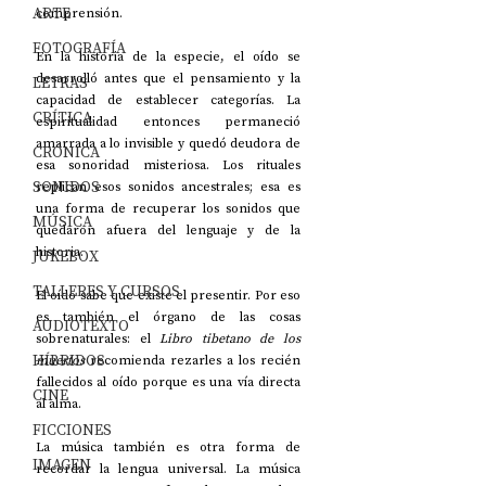
ARTE
comprensión.
FOTOGRAFÍA
En la historia de la especie, el oído se 
desarrolló antes que el pensamiento y la 
LETRAS
capacidad de establecer categorías. La 
CRÍTICA
espiritualidad entonces permaneció 
amarrada a lo invisible y quedó deudora de 
CRÓNICA
esa sonoridad misteriosa. Los rituales 
SONIDOS
replican esos sonidos ancestrales; esa es 
una forma de recuperar los sonidos que 
MÚSICA
quedaron afuera del lenguaje y de la 
historia.
JUKEBOX
TALLERES Y CURSOS
El oído sabe que existe el presentir. Por eso 
es también el órgano de las cosas 
AUDIOTEXTO
sobrenaturales: el 
Libro tibetano de los 
HÍBRIDOS
muertos
 recomienda rezarles a los recién 
fallecidos al oído porque es una vía directa 
CINE
al alma.
FICCIONES
La música también es otra forma de 
IMAGEN
recordar la lengua universal. La música 