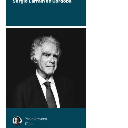
Sergio Larraín en Córdoba
Pablo Aravena
17 jun