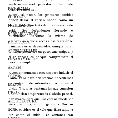
TEATRO
replican ese ruido para dormir. Se puede 
PANORAMAS
bajar por internet.
Luego, al nacer, los primeros sonidos 
ECOLOGÍA
deben llegar al recién nacido como un 
FREUDIANOS
shock, porque se trata de una avalancha de 
ruido. Nos defendemos llorando o 
BARBARIE VISUAL
durmiendo. Hacemos lo mismo de 
grandes, solo que a veces a esa reacción le 
HORÓSCOPO
llamamos estar deprimidos. Aunque llorar 
ARTES VISUALES
también puede ser un goce, uno antiguo, y 
si es gozoso es porque compromete al 
ENSAYO Y ERROR
cuerpo completo.
ART#36
A veces inventamos escenas para inducir el 
CCF#36
llanto. Pero para orientarnos necesitamos 
lo contrario de intensificar, acudimos al 
E&E#36
olvido. Y son las ventanas las que cumplen 
UP#36
una función emparentada al olvido parcial, 
dan marco, para que una escena pueda ser 
ARQUITECTURA
vista: no toda, sino organizada. Por su 
CCF2
parte, el vidrio es el velo que filtra tanto la 
luz como el ruido. Las ventanas son 