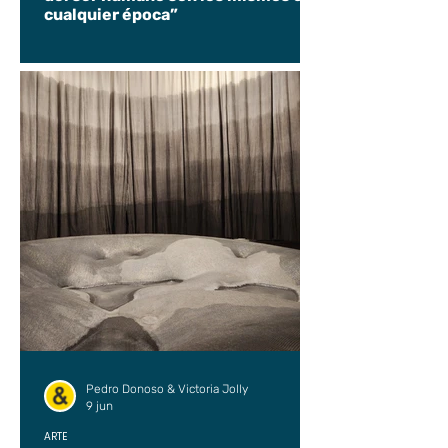
cualquier época”
Pedro Donoso & Victoria Jolly
9 jun
ARTE