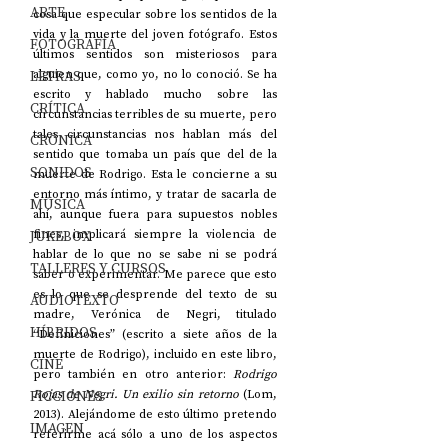
ARTE
cosa que especular sobre los sentidos de la 
vida y la muerte del joven fotógrafo. Estos 
FOTOGRAFÍA
últimos sentidos son misteriosos para 
LETRAS
alguien que, como yo, no lo conoció. Se ha 
escrito y hablado mucho sobre las 
CRÍTICA
circunstancias terribles de su muerte, pero 
tales circunstancias nos hablan más del 
CRÓNICA
sentido que tomaba un país que del de la 
SONIDOS
muerte de Rodrigo. Esta le concierne a su 
entorno más íntimo, y tratar de sacarla de 
MÚSICA
ahí, aunque fuera para supuestos nobles 
JUKEBOX
fines, implicará siempre la violencia de 
hablar de lo que no se sabe ni se podrá 
TALLERES Y CURSOS
saber o experimentar. Me parece que esto 
es lo que se desprende del texto de su 
AUDIOTEXTO
madre, Verónica de Negri, titulado 
HÍBRIDOS
“Definiciones” (escrito a siete años de la 
muerte de Rodrigo), incluido en este libro, 
CINE
pero también en otro anterior: 
Rodrigo 
FICCIONES
Rojas de Negri. Un exilio sin retorno
 (Lom, 
2013). Alejándome de esto último pretendo 
IMAGEN
referirme acá sólo a uno de los aspectos 