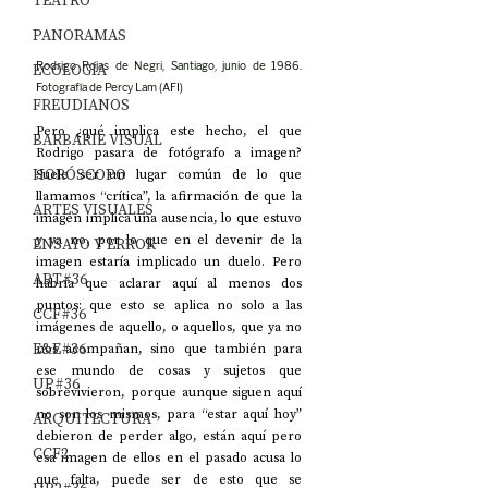
TEATRO
PANORAMAS
ECOLOGÍA
Rodrigo Rojas de Negri, Santiago, junio de 1986. 
Fotografía de Percy Lam (AFI)
FREUDIANOS
Pero ¿qué implica este hecho, el que 
BARBARIE VISUAL
Rodrigo pasara de fotógrafo a imagen? 
HORÓSCOPO
Suele ser un lugar común de lo que 
llamamos “crítica”, la afirmación de que la 
ARTES VISUALES
imagen implica una ausencia, lo que estuvo 
y ya no, por lo que en el devenir de la 
ENSAYO Y ERROR
imagen estaría implicado un duelo. Pero 
ART#36
habría que aclarar aquí al menos dos 
puntos: que esto se aplica no solo a las 
CCF#36
imágenes de aquello, o aquellos, que ya no 
E&E#36
nos acompañan, sino que también para 
ese mundo de cosas y sujetos que 
UP#36
sobrevivieron, porque aunque siguen aquí 
no son los mismos, para “estar aquí hoy” 
ARQUITECTURA
debieron de perder algo, están aquí pero 
CCF2
esa imagen de ellos en el pasado acusa lo 
que falta, puede ser de esto que se 