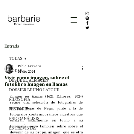
Entrada
TODAS
Pablo Aravena
TODAS
11 dic 2024
Vivir como imagen, sobre el
DESDE EL ALMACÉN
fotolibro Imagen en llamas
DOSSIER BRUNO LATOUR
Imagen en llamas
 (1621 Editores, 2024) 
FILOSOFÍA
reúne una selección de fotografías de 
HISTORIA
Rodrigo Rojas de Negri, junto a la de 
fotógrafos contemporáneos nuestros que 
PSICOANÁLISIS
ensayan visualmente en torno a su 
fotografía, pero también sobre sobre el 
ENTREVISTAS
devenir de su propia imagen, que es otra 