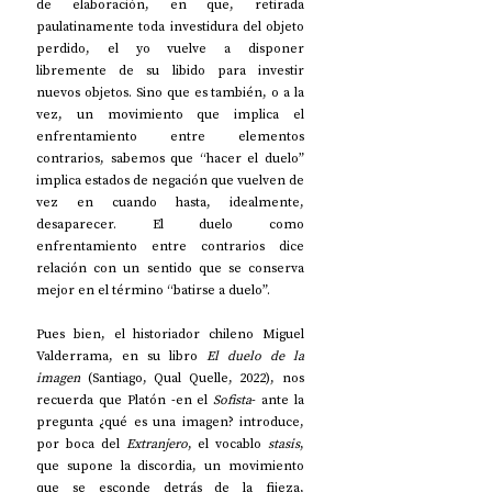
de elaboración, en que, retirada 
paulatinamente toda investidura del objeto 
perdido, el yo vuelve a disponer 
libremente de su libido para investir 
nuevos objetos. Sino que es también, o a la 
vez, un movimiento que implica el 
enfrentamiento entre elementos 
contrarios, sabemos que “hacer el duelo” 
implica estados de negación que vuelven de 
vez en cuando hasta, idealmente, 
desaparecer. El duelo como 
enfrentamiento entre contrarios dice 
relación con un sentido que se conserva 
mejor en el término “batirse a duelo”.
Pues bien, el historiador chileno Miguel 
Valderrama, en su libro 
El duelo de la 
imagen
 (Santiago, Qual Quelle, 2022), nos 
recuerda que Platón -en el 
Sofista
- ante la 
pregunta ¿qué es una imagen? introduce, 
por boca del 
Extranjero
, el vocablo 
stasis
, 
que supone la discordia, un movimiento 
que se esconde detrás de la fijeza, 