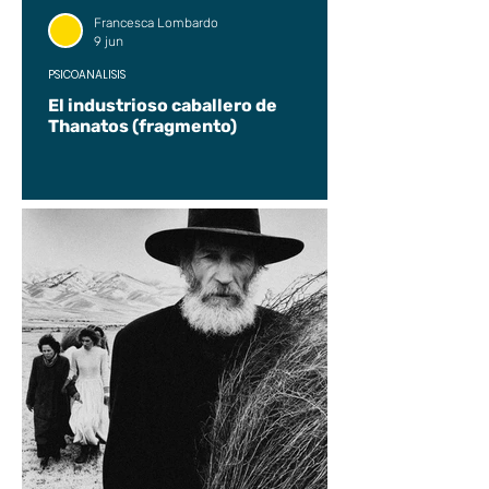
Francesca Lombardo
9 jun
PSICOANÁLISIS
El industrioso caballero de
Thanatos (fragmento)