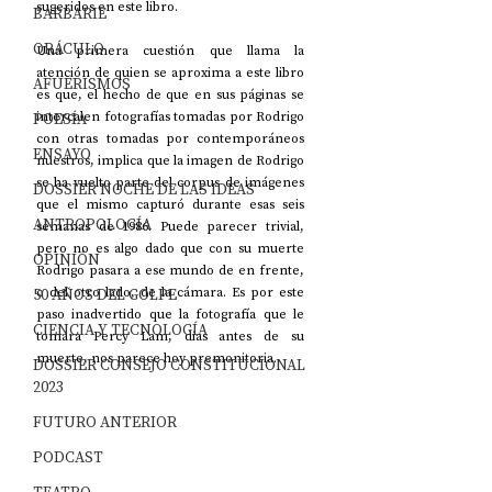
sugeridos en este libro.
BARBARIE
ORÁCULO
Una primera cuestión que llama la 
atención de quien se aproxima a este libro 
AFUERISMOS
es que, el hecho de que en sus páginas se 
POESÍA
intercalen fotografías tomadas por Rodrigo 
con otras tomadas por contemporáneos 
ENSAYO
nuestros, implica que la imagen de Rodrigo 
se ha vuelto parte del corpus de imágenes 
DOSSIER NOCHE DE LAS IDEAS
que el mismo capturó durante esas seis 
ANTROPOLOGÍA
semanas de 1986. Puede parecer trivial, 
pero no es algo dado que con su muerte 
OPINIÓN
Rodrigo pasara a ese mundo de en frente, 
50 AÑOS DEL GOLPE
o del otro lado, de la cámara. Es por este 
paso inadvertido que la fotografía que le 
CIENCIA Y TECNOLOGÍA
tomara Percy Lam, días antes de su 
muerte, nos parece hoy premonitoria.
DOSSIER CONSEJO CONSTITUCIONAL
2023
FUTURO ANTERIOR
PODCAST