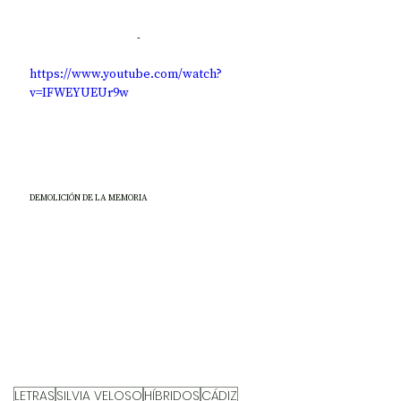
-
https://www.youtube.com/watch?
v=IFWEYUEUr9w
DEMOLICIÓN DE LA MEMORIA
LETRAS
SILVIA VELOSO
HÍBRIDOS
CÁDIZ