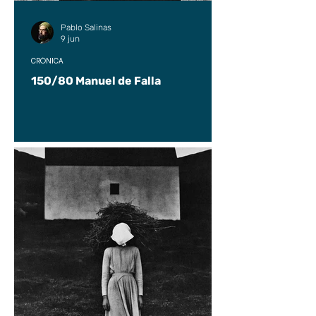
Pablo Salinas
9 jun
CRÓNICA
150/80 Manuel de Falla