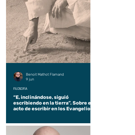
Benoit Mathot Flamand
9 jun
FILOSOFÍA
“E, inclinándose, siguió
escribiendo en la tierra”. Sobre el
acto de escribir en los Evangelios.