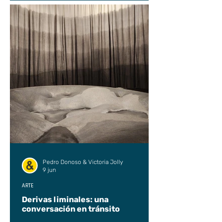
Pedro Donoso & Victoria Jolly
9 jun
ARTE
Derivas liminales: una
conversación en tránsito