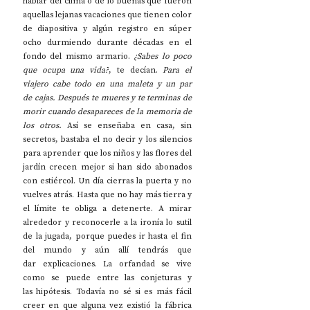
hablar del clima o de lo buenas que fueron 
aquellas lejanas vacaciones que tienen color 
de diapositiva y algún registro en súper 
ocho durmiendo durante décadas en el 
fondo del mismo armario. 
¿Sabes lo poco 
que ocupa una vida?
, te decían. 
Para el 
viajero cabe todo en una maleta y un par 
de cajas. Después te mueres y te terminas de 
morir cuando desapareces de la memoria de 
los otros. 
Así se enseñaba en casa, sin 
secretos, bastaba el no decir y los silencios 
para aprender que los niños y las flores del 
jardín crecen mejor si han sido abonados 
con estiércol. Un día cierras la puerta y no 
vuelves atrás. Hasta que no hay más tierra y 
el límite te obliga a detenerte. A mirar 
alrededor y reconocerle a la ironía lo sutil 
de la jugada, porque puedes ir hasta el fin 
del mundo y aún allí tendrás que 
dar explicaciones. La orfandad se vive 
como se puede entre las conjeturas y 
las hipótesis. Todavía no sé si es más fácil 
creer en que alguna vez existió la fábrica 