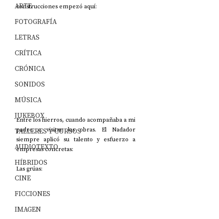
ARTE
construcciones empezó aquí:
FOTOGRAFÍA
LETRAS
CRÍTICA
CRÓNICA
SONIDOS
MÚSICA
JUKEBOX
Entre los hierros, cuando acompañaba a mi 
padre a visitar las obras. El Nadador 
TALLERES Y CURSOS
siempre aplicó su talento y esfuerzo a 
AUDIOTEXTO
empresas concretas:
HÍBRIDOS
Las grúas:
CINE
FICCIONES
IMAGEN