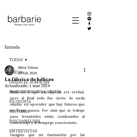
Entrada
TODAS
Silvia Veloso
TODAS
29 feb 2024
La fábrica de hélices
DESDE EL ALMACÉN
Actualizado:
1 mar 2024
DOSSIER BRUNO LATOUR
Nada de lo que me dijeron era verdad, 
pero al final todo fue cierto. Se tarda 
FILOSOFÍA
mucho en aprender que hay futuros que 
no llegan nunca. Por más que se trabaje 
HISTORIA
para levantarlos están condenados al 
PSICOANÁLISIS
embrionaje y al desapego reaccionario.
ENTREVISTAS
Imagino que mi fascinación por las 