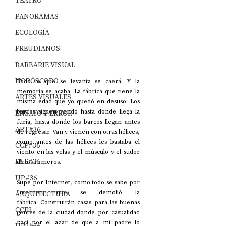
TEATRO
PANORAMAS
ECOLOGÍA
FREUDIANOS
BARBARIE VISUAL
HORÓSCOPO
Todo lo que se levanta se caerá. Y la 
memoria se acaba. La fábrica que tiene la 
ARTES VISUALES
misma edad que yo quedó en desuso. Los 
barcos siguen yendo hasta donde llega la 
ENSAYO Y ERROR
furia, hasta donde los barcos llegan antes 
ART#36
de regresar. Van y vienen con otras hélices, 
como antes de las hélices les bastaba el 
CCF#36
viento en las velas y el músculo y el sudor 
E&E#36
de los remeros.
UP#36
Supe por Internet, como todo se sabe por 
Internet, que se demolió la 
ARQUITECTURA
fábrica. Construirán casas para las buenas 
CCF2
gentes de la ciudad donde por casualidad 
nací por el azar de que a mi padre lo 