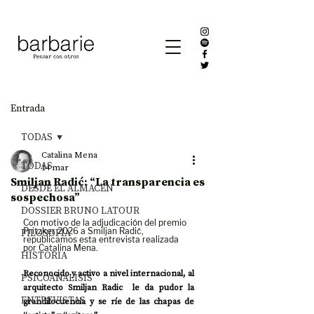
Entrada
TODAS
Catalina Mena
TODAS
14 mar
Smiljan Radić: “La transparencia es
DESDE EL ALMACÉN
sospechosa”
DOSSIER BRUNO LATOUR
Con motivo de la adjudicación del premio 
FILOSOFÍA
Pritzker 2026 a Smiljan Radić, 
republicamos esta entrevista realizada 
por Catalina Mena.
HISTORIA
Reconocido y activo a nivel internacional, al 
PSICOANÁLISIS
arquitecto Smiljan Radic  le da pudor la 
ENTREVISTAS
grandilocuencia y se ríe de las chapas de 