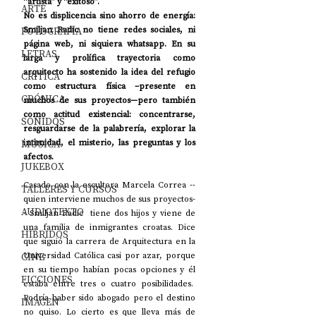
“artista” y “exitoso”. 
ARTE
No es displicencia sino ahorro de energía: 
FOTOGRAFÍA
Smiljan Radic no tiene redes sociales, ni 
página web, ni siquiera whatsapp. En su 
LETRAS
larga y prolífica trayectoria como 
arquitecto ha sostenido la idea del refugio 
CRÍTICA
como estructura física –presente en 
CRÓNICA
muchos de sus proyectos—pero también 
como actitud existencial: concentrarse, 
SONIDOS
resguardarse de la palabrería, explorar la 
MÚSICA
intimidad, el misterio, las preguntas y los 
afectos. 
JUKEBOX
Casado con la escultora Marcela Correa --
TALLERES Y CURSOS
quien interviene muchos de sus proyectos-
AUDIOTEXTO
- Smiljan Radic  tiene dos hijos y viene de 
una familia de inmigrantes croatas. Dice 
HÍBRIDOS
que siguió la carrera de Arquitectura en la 
CINE
Universidad Católica casi por azar, porque 
en su tiempo habían pocas opciones y él 
FICCIONES
estaba entre tres o cuatro posibilidades.  
Podría haber sido abogado pero el destino 
IMAGEN
no quiso. Lo cierto es que lleva más de 