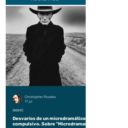
Christopher Rosales
17 jul
ENSAYO
Desvaríos de un microdramático
compulsivo. Sobre "Microdramas".