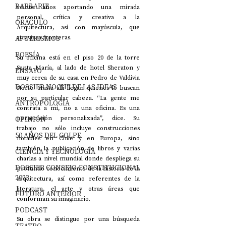
BARBARIE
veinte años aportando una mirada 
personal, crítica y creativa a la 
ORÁCULO
Arquitectura, así con mayúscula, que 
AFUERISMOS
atraviesa fronteras. 
POESÍA
Su oficina está en el piso 20 de la torre 
Santa María, al lado de hotel Sheraton y 
ENSAYO
muy cerca de su casa en Pedro de Valdivia 
DOSSIER NOCHE DE LAS IDEAS
Norte. Hasta allí llegan quienes lo buscan 
por su particular cabeza. “La gente me 
ANTROPOLOGÍA
contrata a mí, no a una oficina. Es una 
OPINIÓN
persecución personalizada”, dice. Su 
trabajo no sólo incluye construcciones 
50 AÑOS DEL GOLPE
notables en Chile y en Europa, sino 
también la publicación de libros y varias 
CIENCIA Y TECNOLOGÍA
charlas a nivel mundial donde despliega su 
DOSSIER CONSEJO CONSTITUCIONAL
profundo conocimiento de la historia de la 
2023
arquitectura, así como referentes de la 
literatura, el arte y otras áreas que 
FUTURO ANTERIOR
conforman su imaginario. 
PODCAST
Su obra se distingue por una búsqueda 