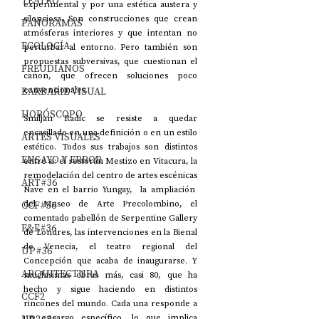
TEATRO
experimental y por una estética austera y 
silenciosa. Son construcciones que crean 
PANORAMAS
atmósferas interiores y que intentan no 
ECOLOGÍA
perturbar al entorno. Pero también son 
propuestas subversivas, que cuestionan el 
FREUDIANOS
canon, que ofrecen soluciones poco 
BARBARIE VISUAL
convencionales. 
HORÓSCOPO
Smiljan Radic se resiste a quedar 
encasillado en una definición o en un estilo 
ARTES VISUALES
estético. Todos sus trabajos son distintos 
ENSAYO Y ERROR
entre sí: el restorán Mestizo en Vitacura, la 
remodelación del centro de artes escénicas 
ART#36
Nave en el barrio Yungay,  la ampliación  
CCF#36
del Museo de Arte Precolombino, el 
comentado pabellón de Serpentine Gallery 
E&E#36
de Londres, las intervenciones en la Bienal 
de Venecia, el teatro regional del 
UP#36
Concepción que acaba de inaugurarse. Y 
ARQUITECTURA
muchísimas obras más, casi 80, que ha 
hecho y sigue haciendo en distintos 
CCF2
rincones del mundo. Cada una responde a 
un encargo específico, lo que implica 