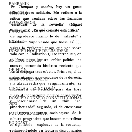
BARBARIE
-
En 
Tiempos y modos
, hay un gesto 
ORÁCULO
valiente, pero solidario. Me refiero a la 
crítica que realizas sobre las llamadas 
AFUERISMOS
“escrituras de la revuelta” (Miguel 
Valderrama). ¿En qué consiste está crítica?
POESÍA
-Te agradezco mucho lo de “valiente” y 
ENSAYO
“solidario”. Suponiendo que fuese así (¡!),  
quizás lo “valiente” tenga que ver sobre 
DOSSIER NOCHE DE LAS IDEAS
todo con lo “solitario”. Quise introducir, en 
ANTROPOLOGÍA
el libro, una lectura crítico-política de 
nuestra secuencia histórica reciente que 
OPINIÓN
busca conjugar tres efectos. Primero, el de 
antagonizar con los discursos de la derecha 
50 AÑOS DEL GOLPE
y la ultraderecha que, vengativamente,  se 
CIENCIA Y TECNOLOGÍA
adueñaron del Rechazo, para dar libre 
curso al inconsciente político conservador 
DOSSIER CONSEJO CONSTITUCIONAL
y reaccionario de un Chile “re-
2023
pinochetizado”. Segundo, el de cuestionar 
FUTURO ANTERIOR
los lugares comunes sociologistas de la 
cultura progresista que buscan neutralizar 
PODCAST
el significado  explosivo de la revuelta,  
reabsorbiéndolo en lecturas disciplinantes 