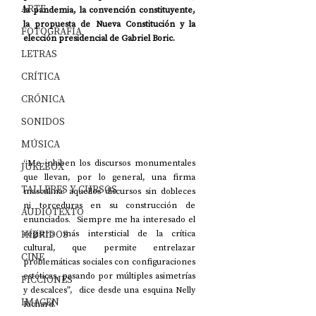
ARTE
la pandemia, la convención constituyente, 
la propuesta de Nueva Constitución y la 
FOTOGRAFÍA
elección presidencial de Gabriel Boric.
LETRAS
CRÍTICA
CRÓNICA
SONIDOS
MÚSICA
“Me inhiben los discursos monumentales 
JUKEBOX
que llevan, por lo general, una firma 
TALLERES Y CURSOS
masculina: aquellos discursos sin dobleces 
ni torceduras en su construcción de 
AUDIOTEXTO
enunciados.  Siempre me ha interesado el 
HÍBRIDOS
registro más intersticial de la crítica 
cultural, que permite entrelazar 
CINE
problemáticas sociales con configuraciones 
estéticas, pasando por múltiples asimetrías 
FICCIONES
y descalces”,  dice desde una esquina Nelly 
IMAGEN
Richard.