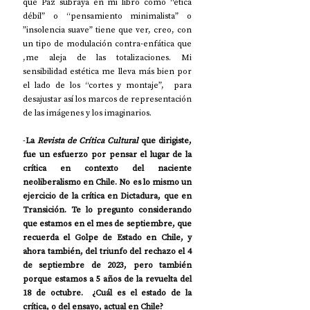
que Paz subraya en mi libro como “ética 
débil” o “pensamiento minimalista” o 
”insolencia suave” tiene que ver, creo, con 
un tipo de modulación contra-enfática que 
,me aleja de las totalizaciones. Mi 
sensibilidad estética me lleva más bien por 
el lado de los “cortes y montaje”,  para 
desajustar así los marcos de representación 
de las imágenes y los imaginarios.
-
La 
Revista de Crítica Cultural
 que dirigiste, 
fue un esfuerzo por pensar el lugar de la 
crítica en contexto del naciente 
neoliberalismo en Chile. No es lo mismo un 
ejercicio de la crítica en Dictadura, que en 
Transición. Te lo pregunto considerando 
que estamos en el mes de septiembre, que 
recuerda el Golpe de Estado en Chile, y 
ahora también, del triunfo del rechazo el 4 
de septiembre de 2023, pero también 
porque estamos a 5 años de la revuelta del 
18 de octubre.  ¿Cuál es el estado de la 
crítica, o del ensayo, actual en Chile?