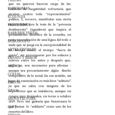
TEATRO
que no quieren hacerse cargo de las  
PANORAMAS
sombras de negatividad refractaria que 
atentan contra toda “representación” 
ECOLOGÍA
política. Y, tercero, manifestar una cierta 
FREUDIANOS
incomodidad con la tesis de la “potencia 
destituyente” (Agamben) que inspira el 
BARBARIE VISUAL
pensamiento filosófico de la revuelta, en 
tanto exacerbación de una lógica del todo o 
HORÓSCOPO
nada que se juega en la excepcionalidad de 
ARTES VISUALES
un tiempo único, el tiempo “fuera de 
quicio”, sin preocuparse por los enlaces y 
ENSAYO Y ERROR
relevos entre los antes y después que, 
ART#36
según yo, son necesarios para afirmar -
aunque sea precariamente- algún  diseño 
CCF#36
compositivo de lo social. En ese sentido, mi 
lugar de enunciación es más bien “solitario” 
E&E#36
ya que no calza con ninguno de los 
UP#36
repertorios que se instalaron, aunque en 
rangos muy desiguales, en torno a octubre 
ARQUITECTURA
2019. Pero me gustaría que funcionara lo 
CCF2
que llamas  lo “solidario” como uno de los 
resortes del libro.