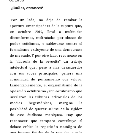
UP2#36
-
¿Cuál es, entonces?
-Por un lado, no dejo de resaltar la 
apertura emancipadora de la ruptura que, 
en octubre 2019, llevó a multitudes 
disconformes, maltratadas por abusos de 
poder cotidianos, a sublevarse contra el 
formalismo excluyente de una democracia 
de mercado. Y por otro lado, reconozco en 
la “filosofía de la revuelta” un trabajo 
intelectual que, pese a mis desacuerdos 
con sus voces principales, genera una 
comunidad de pensamiento que valoro. 
Lamentablemente, el esquematismo de la 
oposición octubrismo /anti-octubrismo que 
instalaron las tribunas editoriales de los 
medios hegemónicos, margina la 
posibilidad de querer salirse de la rigidez 
de este dualismo maniqueo. Hay que 
reconocer que tampoco contribuye al 
debate crítico la repetición nostálgica de 
una imagen-fetiche de la revuelta que la 