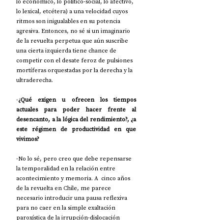
lo económico, lo político-social, lo afectivo, 
lo lexical, etcétera) a una velocidad cuyos 
ritmos son inigualables en su potencia 
agresiva. Entonces, no sé si un imaginario 
de la revuelta perpetua que aún suscribe 
una cierta izquierda tiene chance de 
competir con el desate feroz de pulsiones 
mortíferas orquestadas por la derecha y la 
ultraderecha.
-
¿Qué exigen u ofrecen los tiempos 
actuales para poder hacer frente al 
desencanto, a la lógica del rendimiento?, ¿a 
este régimen de productividad en que 
vivimos?
-No lo sé, pero creo que debe repensarse 
la temporalidad en la relación entre 
acontecimiento y memoria. A  cinco años 
de la revuelta en Chile, me parece 
necesario introducir una pausa reflexiva 
para no caer en la simple exaltación 
paroxística de la irrupción-dislocación 