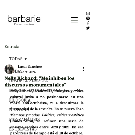
Entrada
TODAS
Lucas Sánchez
TODAS
28 oct 2024
Nelly Richard: “Me inhiben los
DESDE EL ALMACÉN
discursos monumentales”
DOSSIER BRUNO LATOUR
Nelly Richard, académica, ensayista y crítica 
cultural invita a no posicionarse en una 
FILOSOFÍA
moral anti-octubrista, ni a desestimar la 
HISTORIA
fuerza vital de la revuelta. En su nuevo libro 
Tiempos y modos. Política, crítica y estética
PSICOANÁLISIS
(Paidós 2024), se reúnen una serie de 
ensayos escritos entre 2020 y 2023. En ese 
ENTREVISTAS
paréntesis de tiempo está el 18 de octubre, 