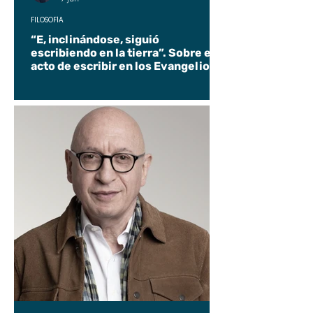
FILOSOFÍA
“E, inclinándose, siguió
escribiendo en la tierra”. Sobre el
acto de escribir en los Evangelios.