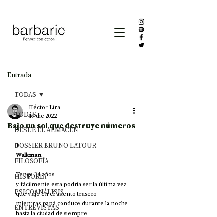
Entrada
TODAS
Héctor Lira
TODAS
19 dic 2022
Bajo un sol que destruye números
DESDE EL ALMACÉN
DOSSIER BRUNO LATOUR
1
Walkman
FILOSOFÍA
Tengo 34 años
HISTORIA
y fácilmente esta podría ser la última vez
PSICOANÁLISIS
que viajo en el asiento trasero
mientras papá conduce durante la noche
ENTREVISTAS
hasta la ciudad de siempre