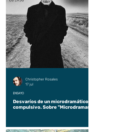
UP2#36
Christopher Rosales
17 jul
ENSAYO
Desvaríos de un microdramático
compulsivo. Sobre "Microdramas".