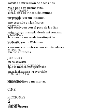
ARTE
Accedo a mi versión de doce años:
viajo por esta misma ruta,
FOTOGRAFÍA
atrás, en este rincón del mundo
protegido por un instante,
LETRAS
me escondo en las fisuras
CRÍTICA
que emergen con el paso de los días
mientras contemplo desde mi ventana
CRÓNICA
bosques de un verde inextinguible
SONIDOS
y suenan en mi Walkman
canciones ochenteras con sintetizadores
MÚSICA
En ese entonces
JUKEBOX
nada advertía
TALLERES Y CURSOS
que la música me ejercitaba
para la distancia irreversible
AUDIOTEXTO
HÍBRIDOS
entre cuerpos y memorias.
CINE
FICCIONES
2
IMAGEN
Sala de espera