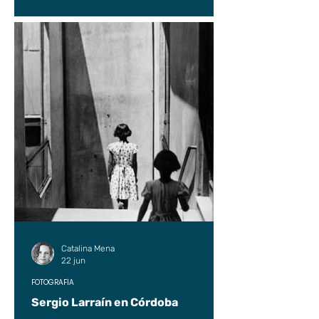
Catalina Mena
22 jun
FOTOGRAFÍA
Sergio Larraín en Córdoba