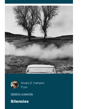
Alvaro D. Campos
9 jun
DESDE EL ALMACÉN
Silencios