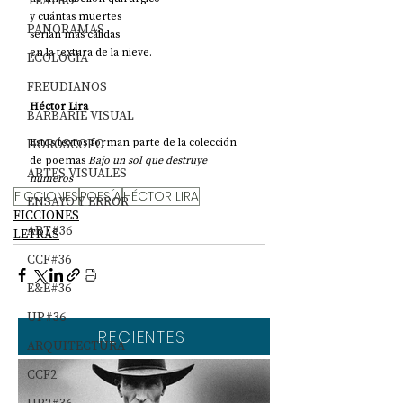
TEATRO
y cuántas muertes
PANORAMAS
serían más cálidas
en la textura de la nieve.
ECOLOGÍA
FREUDIANOS
Héctor Lira
BARBARIE VISUAL
HORÓSCOPO
Estos textos forman parte de la colección 
de poemas 
Bajo un sol que destruye 
ARTES VISUALES
números
FICCIONES
POESÍA
HÉCTOR LIRA
ENSAYO Y ERROR
FICCIONES
ART#36
LETRAS
CCF#36
E&E#36
UP#36
RECIENTES
ARQUITECTURA
CCF2