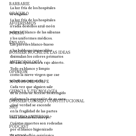
BARBARIE
La luz fría de los hospitales
ORÁCULO
te engaña.
La luz fría de los hospitales
AFUERISMOS
irradia destellos azul-neón
POESÍA
sobre el blanco de las sábanas
y los uniformes médicos.
ENSAYO
Las paredes blanco-hueso
y las baldosas impecables
DOSSIER NOCHE DE LAS IDEAS
disimulan los colores primarios
ANTROPOLOGÍA
de una operación a rajo abierto.
Todo es blanco y limpio
OPINIÓN
como la nieve virgen que cae
50 AÑOS DEL GOLPE
sobre una montaña.
Cada vez que alguien sale
CIENCIA Y TECNOLOGÍA
de la Zona de Acceso Restringido
vigilamos la expresión de su cara:
DOSSIER CONSEJO CONSTITUCIONAL
¿Qué verdad se esconde
2023
en la fragilidad de las partes
FUTURO ANTERIOR
más blandas del cuerpo?
Cuántas muertes son rodeadas
PODCAST
por el blanco higienizado
de un pabellón quirúrgico