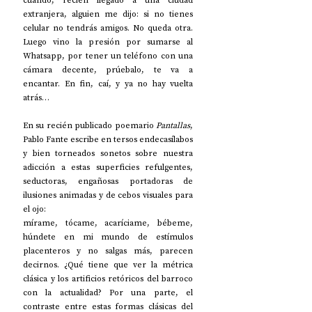
cuando, recién llegado a una ciudad 
extranjera, alguien me dijo: si no tienes 
celular no tendrás amigos. No queda otra. 
Luego vino la presión por sumarse al 
Whatsapp, por tener un teléfono con una 
cámara decente, prúebalo, te va a 
encantar. En fin, caí, y ya no hay vuelta 
atrás… 
En su recién publicado poemario 
Pantallas
, 
Pablo Fante escribe en tersos endecasílabos 
y bien torneados sonetos sobre nuestra 
adicción a estas superficies refulgentes, 
seductoras, engañosas portadoras de 
ilusiones animadas y de cebos visuales para 
el ojo: 
mírame, tócame, acaríciame, bébeme, 
húndete en mi mundo de estímulos 
placenteros y no salgas más, parecen 
decirnos. ¿Qué tiene que ver la métrica 
clásica y los artificios retóricos del barroco 
con la actualidad? Por una parte, el 
contraste entre estas formas clásicas del 