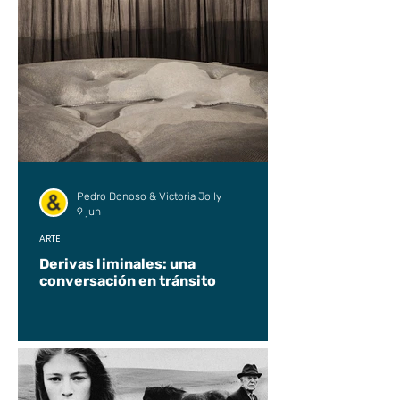
Pedro Donoso & Victoria Jolly
9 jun
ARTE
Derivas liminales: una
conversación en tránsito