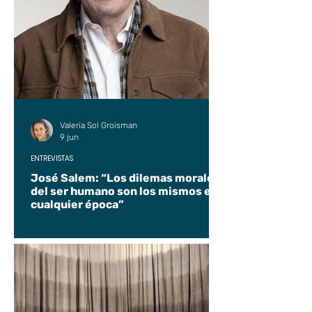
Valeria Sol Groisman
9 jun
ENTREVISTAS
José Salem: “Los dilemas morales
del ser humano son los mismos en
cualquier época”