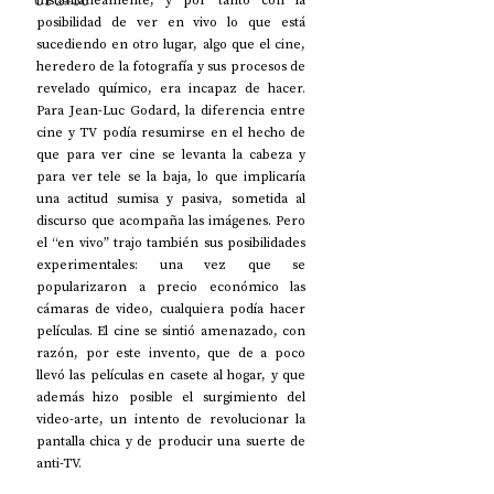
UP2#36
instantáneamente, y por tanto con la 
posibilidad de ver en vivo lo que está 
sucediendo en otro lugar, algo que el cine, 
heredero de la fotografía y sus procesos de 
revelado químico, era incapaz de hacer. 
Para Jean-Luc Godard, la diferencia entre 
cine y TV podía resumirse en el hecho de 
que para ver cine se levanta la cabeza y 
para ver tele se la baja, lo que implicaría 
una actitud sumisa y pasiva, sometida al 
discurso que acompaña las imágenes. Pero 
el “en vivo” trajo también sus posibilidades 
experimentales: una vez que se 
popularizaron a precio económico las 
cámaras de video, cualquiera podía hacer 
películas. El cine se sintió amenazado, con 
razón, por este invento, que de a poco 
llevó las películas en casete al hogar, y que 
además hizo posible el surgimiento del 
video-arte, un intento de revolucionar la 
pantalla chica y de producir una suerte de 
anti-TV. 