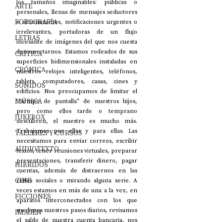
los tamaños imaginables: públicas o 
ARTE
personales, llenas de mensajes seductores 
FOTOGRAFÍA
o amenazantes, notificaciones urgentes o 
irrelevantes, portadoras de un flujo 
LETRAS
incesante de imágenes del que nos cuesta 
desconectarnos. Estamos rodeados de sus 
CRÍTICA
superficies bidimensionales instaladas en 
CRÓNICA
nuestros relojes inteligentes, teléfonos, 
tablets, computadores, casas, cines y 
SONIDOS
edificios. Nos preocupamos de limitar el 
MÚSICA
“tiempo de pantalla” de nuestros hijos, 
pero como ellos tarde o temprano 
JUKEBOX
descubren, el nuestro es mucho más. 
Trabajamos por ellas y para ellas. Las 
TALLERES Y CURSOS
necesitamos para enviar correos, escribir 
AUDIOTEXTO
textos, tener reuniones virtuales, preparar 
presentaciones, transferir dinero, pagar 
HÍBRIDOS
cuentas, además de distraernos en las 
CINE
redes sociales o mirando alguna serie. A 
veces estamos en más de una a la vez, en 
FICCIONES
aparatos interconectados con los que 
medimos nuestros pasos diarios, revisamos 
IMAGEN
el saldo de nuestra cuenta bancaria, nos 