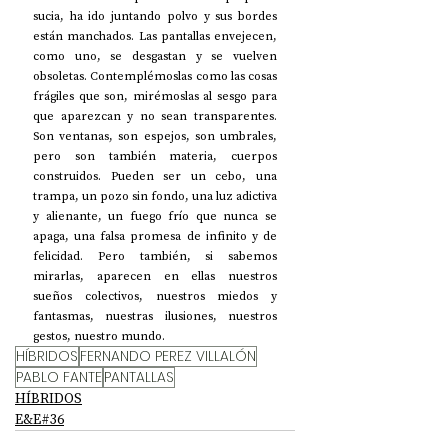
sucia, ha ido juntando polvo y sus bordes 
están manchados. Las pantallas envejecen, 
como uno, se desgastan y se vuelven 
obsoletas. Contemplémoslas como las cosas 
frágiles que son, mirémoslas al sesgo para 
que aparezcan y no sean transparentes. 
Son ventanas, son espejos, son umbrales, 
pero son también materia, cuerpos 
construidos. Pueden ser un cebo, una 
trampa, un pozo sin fondo, una luz adictiva 
y alienante, un fuego frío que nunca se 
apaga, una falsa promesa de infinito y de 
felicidad. Pero también, si sabemos 
mirarlas, aparecen en ellas nuestros 
sueños colectivos, nuestros miedos y 
fantasmas, nuestras ilusiones, nuestros 
gestos, nuestro mundo.
HÍBRIDOS
FERNANDO PEREZ VILLALÓN
PABLO FANTE
PANTALLAS
HÍBRIDOS
E&E#36