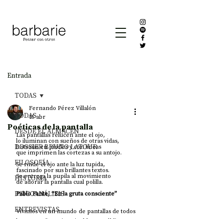
Entrada
TODAS
Fernando Pérez Villalón
TODAS
15 abr
Poéticas de la pantalla
DESDE EL ALMACÉN
Las pantallas relucen ante el ojo,
lo iluminan con sueños de otras vidas,
DOSSIER BRUNO LATOUR
historias en pixeles y con líneas
que imprimen las cortezas a su antojo.
FILOSOFÍA
Se rinde el ojo ante la luz tupida,
fascinado por sus brillantes textos.
Se entrega la pupila al movimiento
HISTORIA
de adorar la pantalla cual polilla.
PSICOANÁLISIS
Pablo Fante, “En la gruta consciente”
ENTREVISTAS
Vivimos en un mundo de pantallas de todos 