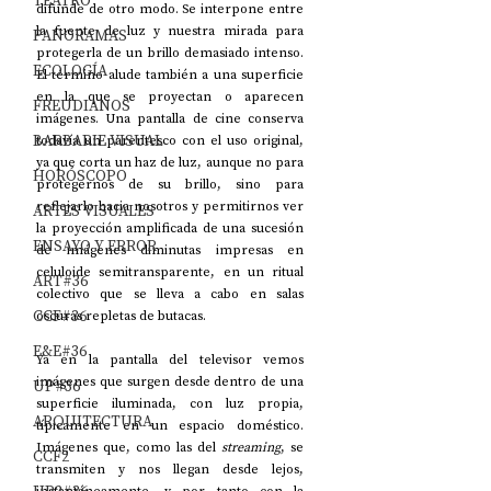
TEATRO
difunde de otro modo. Se interpone entre 
la fuente de luz y nuestra mirada para 
PANORAMAS
protegerla de un brillo demasiado intenso. 
ECOLOGÍA
El término alude también a una superficie 
en la que se proyectan o aparecen 
FREUDIANOS
imágenes. Una pantalla de cine conserva 
BARBARIE VISUAL
todavía un parentesco con el uso original, 
ya que corta un haz de luz, aunque no para 
HORÓSCOPO
protegernos de su brillo, sino para 
reflejarlo hacia nosotros y permitirnos ver 
ARTES VISUALES
la proyección amplificada de una sucesión 
ENSAYO Y ERROR
de imágenes diminutas impresas en 
celuloide semitransparente, en un ritual 
ART#36
colectivo que se lleva a cabo en salas 
CCF#36
oscuras repletas de butacas. 
E&E#36
Ya en la pantalla del televisor vemos 
imágenes que surgen desde dentro de una 
UP#36
superficie iluminada, con luz propia, 
ARQUITECTURA
típicamente en un espacio doméstico. 
Imágenes que, como las del 
streaming
, se 
CCF2
transmiten y nos llegan desde lejos, 