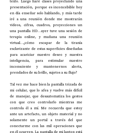
texto. Luego haré clases proyectando una 
presentación, porque es inconcebible hoy 
en día enseñar solo hablando, y más tarde 
iré a una reunión donde me mostrarán 
videos, cifras, cuadros, proyecciones un 
una pantalla HD…ayer tuve una sesión de 
terapia online, y mañana una reunión 
virtual…¿cómo escapar de la tiranía 
esclavizante de estas superficies diseñadas 
para acariciar nuestro deseo y nuestra 
inteligencia, para estimular nuestro 
inconsciente y mantenernos alerta, 
prendados de su brillo, sujetos a su flujo?
Tal vez me hace bien la pantalla trizada de 
mi celular, que lo afea y vuelve más difícil 
de manejar, que desautomatiza los gestos 
con que creo controlarlo mientras me 
controla él a mí. Me recuerda que estoy 
ante un artefacto, un objeto material y no 
solamente un portal a través del que 
conectarme con las mil operaciones que 
en él ocurren. La pantalla de mi laptop está 