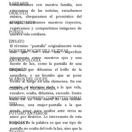
BARBARIE
comunicamos con nuestra familia, nos 
enteramos de las noticias, escuchamos 
ORÁCULO
música, chequeamos el pronóstico del 
AFUERISMOS
tiempo, orientamos nuestros trayectos, 
registramos y compartimos imágenes de 
POESÍA
nuestra vida cotidiana.
ENSAYO
El término “pantalla” originalmente tenía 
DOSSIER NOCHE DE LAS IDEAS
más que ver con una superficie 
interpuesta entre nuestros ojos y una 
ANTROPOLOGÍA
fuente de luz, como la pantalla de una 
OPINIÓN
lámpara, que difumina el brillo de la 
ampolleta, o un biombo que se pone 
50 AÑOS DEL GOLPE
frente al fuego en una chimenea. En ese 
sentido, el término alude a lo que vela, 
CIENCIA Y TECNOLOGÍA
encubre, oculta, difumina, esconde. Dante 
DOSSIER CONSEJO CONSTITUCIONAL
habla en 
La vida nueva 
de una 
donna-
2023
schermo
, una mujer-pantalla a la que 
simula amar para ocultar ante otros su 
FUTURO ANTERIOR
amor por Beatrice. Lo interesante de esta 
PODCAST
acepción de la palabra es que ese tipo de 
pantalla no oculta del todo la luz, sino que la 