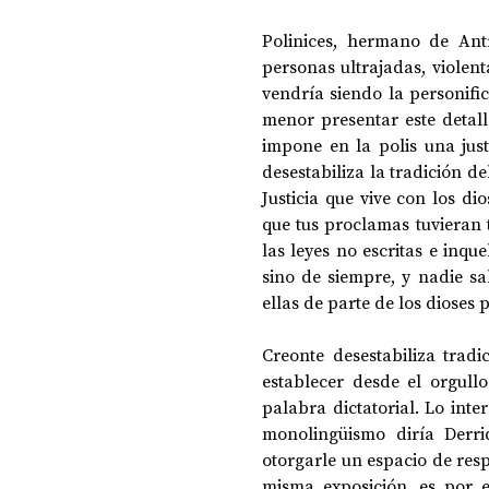
Polinices, hermano de Antí
personas ultrajadas, violen
vendría siendo la personifi
menor presentar este detall
impone en la polis una just
desestabiliza la tradición de
Justicia que vive con los di
que tus proclamas tuvieran 
las leyes no escritas e inqu
sino de siempre, y nadie sa
ellas de parte de los dioses
Creonte desestabiliza tradi
establecer desde el orgullo
palabra dictatorial. Lo int
monolingüismo diría Derrid
otorgarle un espacio de resp
misma exposición, es por e