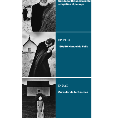
Cristóbal Riesco: la niebla
simplifica el paisaje
CRÓNICA
150/80 Manuel de Falla
ENSAYO
Zurcidor de fantasmas