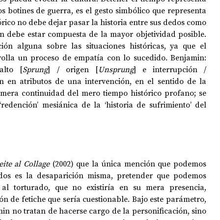
os botines de guerra, es el gesto simbólico que representa 
tórico no debe dejar pasar la historia entre sus dedos como 
ón debe estar compuesta de la mayor objetividad posible. 
ión alguna sobre las situaciones históricas, ya que el 
rrolla un proceso de empatía con lo sucedido. Benjamin: 
alto [
Sprung
] / origen [
Unsprung
] e interrupción / 
n en atributos de una intervención, en el sentido de la 
a mera continuidad del mero tiempo histórico profano; se 
redención’ mesiánica de la ‘historia de sufrimiento’ del 
eite al Collage 
(2002)
que la única mención que podemos 
idos es la desaparición misma, pretender que podemos 
 al torturado, que no existiría en su mera presencia, 
n de fetiche que sería cuestionable. Bajo este parámetro, 
n no tratan de hacerse cargo de la personificación, sino 