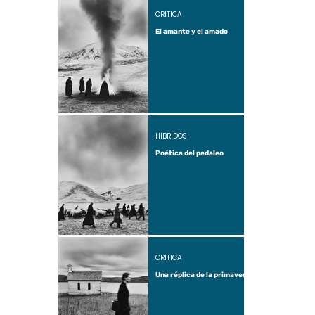
CRÍTICA
El amante y el amado
HÍBRIDOS
Poética del pedaleo
CRÍTICA
Una réplica de la primavera