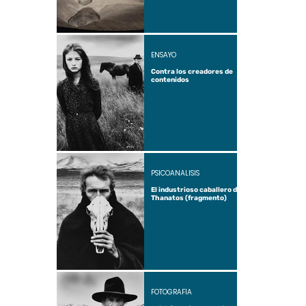
ENSAYO
Contra los creadores de
contenidos
PSICOANÁLISIS
El industrioso caballero de
Thanatos (fragmento)
FOTOGRAFÍA