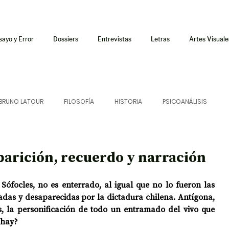
sayo y Error
Dossiers
Entrevistas
Letras
Artes Visuale
BRUNO LATOUR
FILOSOFÍA
HISTORIA
PSICOANÁLISIS
ÍA
LETRAS
CRÍTICA
CRÓNICA
SONIDOS
parición, recuerdo y narración
 CURSOS
AUDIOTEXTO
HÍBRIDOS
CINE
FICCIONES
 Sófocles, no es enterrado, al igual que no lo fueron las 
adas y desaparecidas por la dictadura chilena. Antígona, 
, la personificación de todo un entramado del vivo que 
 hay?
AFUERISMOS
POESÍA
ENSAYO