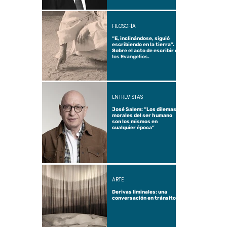
FILOSOFÍA
“E, inclinándose, siguió
escribiendo en la tierra”.
Sobre el acto de escribir en
los Evangelios.
ENTREVISTAS
José Salem: “Los dilemas
morales del ser humano
son los mismos en
cualquier época”
ARTE
Derivas liminales: una
conversación en tránsito