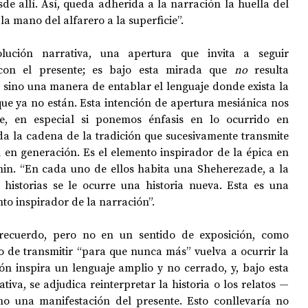
e allí. Así, queda adherida a la narración la huella del 
la mano del alfarero a la superficie”.
lución narrativa, una apertura que invita a seguir 
con el presente; es bajo esta mirada que 
no
 resulta 
sino una manera de entablar el lenguaje donde exista la 
ue ya no están. Esta intención de apertura mesiánica nos 
nte, en especial si ponemos énfasis en lo ocurrido en 
da la cadena de la tradición que sucesivamente transmite 
 en generación. Es el elemento inspirador de la épica en 
in. “En cada uno de ellos habita una Sheherezade, a la 
que en cada pasaje de sus historias se le ocurre una historia nueva. Esta es una 
nto inspirador de la narración”.
recuerdo, pero no en un sentido de exposición, como 
o de transmitir “para que nunca más” vuelva a ocurrir la 
ón inspira un lenguaje amplio y no cerrado, y, bajo esta 
tiva, se adjudica reinterpretar la historia o los relatos —
 una manifestación del presente. Esto conllevaría no 