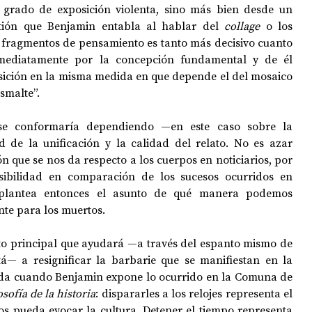
 grado de exposición violenta, sino más bien desde un 
tión que Benjamin entabla al hablar del 
collage 
o los 
s fragmentos de pensamiento es tanto más decisivo cuanto 
ediatamente por la concepción fundamental y de él 
osición en la misma medida en que depende el del mosaico 
smalte”.
se conformaría dependiendo —en este caso sobre la 
 de la unificación y la calidad del relato. No es azar 
n que se nos da respecto a los cuerpos en noticiarios, por 
ejemplo, no tengan la sensibilidad en comparación de los sucesos ocurridos en 
plantea entonces el asunto de qué manera podemos 
ente para los muertos.
o principal que ayudará —a través del espanto mismo de 
tá— a resignificar la barbarie que se manifiestan en la 
e da cuando Benjamin expone lo ocurrido en la Comuna de 
osofía de la historia
: dispararles a los relojes representa el 
os pueda evocar la cultura. Detener el tiempo representa 