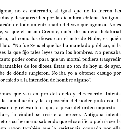
gona, no es enterrado, al igual que no lo fueron las 
tadas y desaparecidas por la dictadura chilena. Antígona 
cación de todo un entramado del vivo que agoniza. No es 
e, ya que el mismo Creonte, quién de manera dictatorial 
icia, tal como los dioses con el mito de Niobe, es quién 
l luto: “No fue Zeus el que los ha mandado publicar, ni la 
oses la que fijó tales leyes para los hombres. No pensaba 
tanto poder como para que un mortal pudiera trasgredir 
ebrantables de los dioses. Éstas no son de hoy ni de ayer, 
be de dónde surgieron. No iba yo a obtener castigo por 
 por miedo a la intención de hombre alguno”.
ciones que van en pro del duelo y el recuerdo. Intenta 
 la humillación y la exposición del poder junto con la 
eresante y relevante es que, a pesar del orden impuesto —
a—, la ciudad se resiste a perecer. Antígona intenta 
eto a su hermano sabiendo que el sacrificio podría ser la 
sta razón también que la resistencia ocupada por ella 