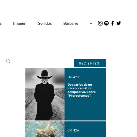
<link rel="icon"
href="/path/to/favicon.ico">
s
Imagen
Sonidos
Barbarie
+
RECIENTES
ENSAYO
Desvaríos de un
microdramático
compulsivo. Sobre
"Microdramas".
CRÍTICA