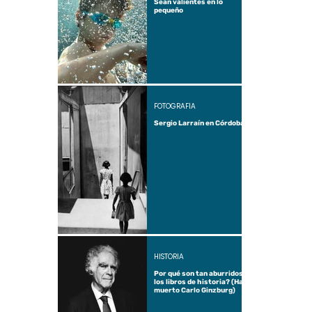
Sean valientes en lo
pequeño
FOTOGRAFÍA
Sergio Larraín en Córdoba
HISTORIA
Por qué son tan aburridos
los libros de historia? (Ha
muerto Carlo Ginzburg)