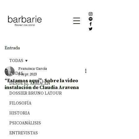
Entrada
TODAS
Francisca García
TODAS
5 sept 2023
“Estamos aquí”: Sobre la video
DESDE EL ALMACÉN
instalación de Claudia Aravena
DOSSIER BRUNO LATOUR
FILOSOFÍA
HISTORIA
PSICOANÁLISIS
ENTREVISTAS