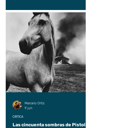
Marcelo Ortiz
9 jun
CRÍTICA
Las cincuenta sombras de Pistolas