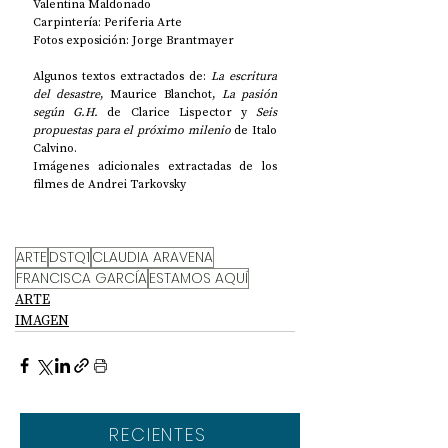
Valentina Maldonado
Carpintería: Periferia Arte
Fotos exposición: Jorge Brantmayer
Algunos textos extractados de: 
La escritura 
del desastre
, Maurice Blanchot, 
La pasión 
según G.H.
 de Clarice Lispector y 
Seis 
propuestas para el próximo milenio
 de Italo 
Calvino.
Imágenes adicionales extractadas de los 
filmes de Andrei Tarkovsky
ARTE
DSTQ1
CLAUDIA ARAVENA
FRANCISCA GARCÍA
ESTAMOS AQUÍ
ARTE
IMAGEN
RECIENTES