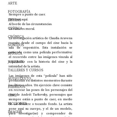
ARTE
FOTOGRAFÍA
Siempre a punto de caer. 
Estamos aquí. 
LETRAS
Al borde de las circunstancias. 
CRÍTICA
La ruina es moral. 
CRÓNICA
La investigación artística de Claudia Aravena 
transita desde el campo del cine hacia la 
SONIDOS
sala de exposición. Esta instalación se 
entiende como una película performativa: 
MÚSICA
el recorrido entre las imágenes vincula al 
JUKEBOX
espectador con la historia del cine y la 
intimidad de la artista. 
TALLERES Y CURSOS
Las imágenes de esta “película” han sido 
AUDIOTEXTO
producidas en distintos momentos durante 
los últimos años. Un ejercicio clave consiste 
HÍBRIDOS
en recrear las poses de los personajes del 
cine de Andréi Tarkovsky, personajes que 
CINE
siempre están a punto de caer, en medio 
FICCIONES
de un desastre o tocando fondo. La artista 
pone aquí su cuerpo, y el de un modelo, 
IMAGEN
para investigar(se) y comprender de 