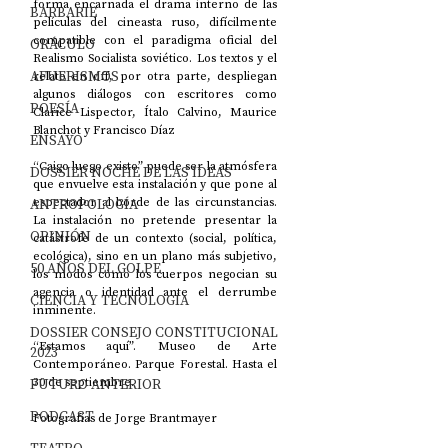
forma encarnada el drama interno de las 
BARBARIE
películas del cineasta ruso, difícilmente 
compatible con el paradigma oficial del 
ORÁCULO
Realismo Socialista soviético. Los textos y el 
AFUERISMOS
relato en off, por otra parte, despliegan 
algunos diálogos con escritores como 
POESÍA
Clarice Lispector, Ítalo Calvino, Maurice 
Blanchot y Francisco Díaz
ENSAYO
“Caigo luego existo” puede ser la atmósfera 
DOSSIER NOCHE DE LAS IDEAS
que envuelve esta instalación y que pone al 
espectador al borde de las circunstancias. 
ANTROPOLOGÍA
La instalación no pretende presentar la 
OPINIÓN
catástrofe de un contexto (social, política, 
ecológica), sino en un plano más subjetivo, 
50 AÑOS DEL GOLPE
los modos cómo los cuerpos negocian su 
agencia o identidad ante el derrumbe 
CIENCIA Y TECNOLOGÍA
inminente. 
DOSSIER CONSEJO CONSTITUCIONAL
“Estamos aquí”. Museo de Arte 
2023
Contemporáneo. Parque Forestal. Hasta el 
30 de septiembre.
FUTURO ANTERIOR
PODCAST
Fotografías de Jorge Brantmayer