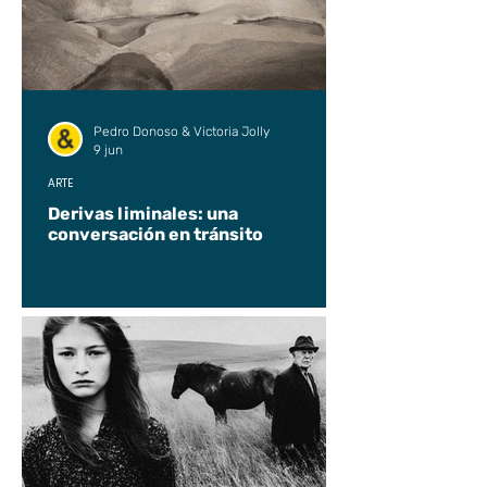
Pedro Donoso & Victoria Jolly
9 jun
ARTE
Derivas liminales: una
conversación en tránsito