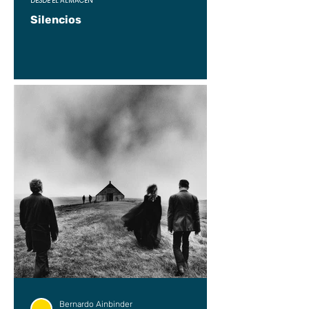
DESDE EL ALMACÉN
Silencios
Bernardo Ainbinder