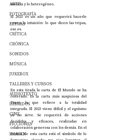
ARTE
mezcla y lo heterogéneo. 
FOTOGRAFÍA
El 2023 es un año que requerirá hacerle 
caso a la intuición: lo que dicen las tripas, 
LETRAS
eso es. 
CRÍTICA
CRÓNICA
SONIDOS
MÚSICA
JUKEBOX
TALLERES Y CURSOS
En esta tirada la carta de El Mundo se ha 
AUDIOTEXTO
reiterado. Es la carta más auspiciosa del 
Tarot, la que refiere a la totalidad 
HÍBRIDOS
integrada. El 2023 viene difícil y el egoísmo 
CINE
ya no sirve. Se requerirá de acciones 
decididas y eficaces, realizadas en 
FICCIONES
colaboración generosa con los demás. En el 
IMAGEN
centro de esta carta está el símbolo de lo 
femenino elevado: sus pies levantan el 