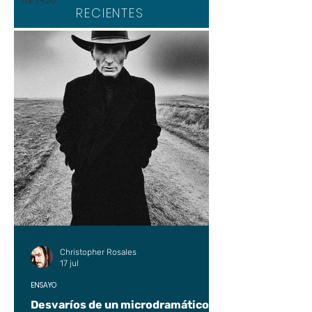
UP2#36
RECIENTES
Christopher Rosales
17 jul
ENSAYO
Desvaríos de un microdramático