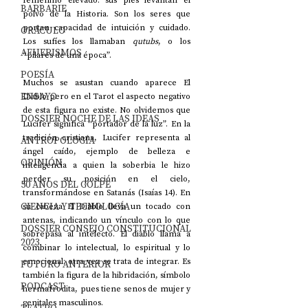
BARBARIE
polvo de la Historia. Son los seres que 
portan capacidad de intuición y cuidado. 
ORÁCULO
Los sufíes los llamaban 
qutubs
, o los 
AFUERISMOS
“pilares de una época”. 
POESÍA
Muchos se asustan cuando aparece El 
ENSAYO
Diablo pero en el Tarot el aspecto negativo 
de esta figura no existe. No olvidemos que 
DOSSIER NOCHE DE LAS IDEAS
Lucifer significa “portador de la luz”. En la 
tradición cristiana, Lucifer representa al 
ANTROPOLOGÍA
ángel caído, ejemplo de belleza e 
OPINIÓN
inteligencia a quien la soberbia le hizo 
perder su posición en el cielo, 
50 AÑOS DEL GOLPE
transformándose en Satanás (Isaías 14). En 
CIENCIA Y TECNOLOGÍA
su cabeza El Diablo lleva un tocado con 
antenas, indicando un vínculo con lo que 
DOSSIER CONSEJO CONSTITUCIONAL
sobrepasa al intelecto. El diablo llama a 
2023
combinar lo intelectual, lo espiritual y lo 
emocional: otra vez se trata de integrar. Es 
FUTURO ANTERIOR
también la figura de la hibridación, símbolo 
PODCAST
hermafrodita, pues tiene senos de mujer y 
genitales masculinos. 