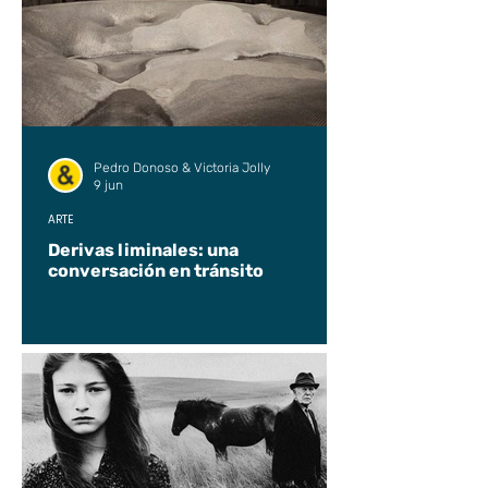
Pedro Donoso & Victoria Jolly
9 jun
ARTE
Derivas liminales: una
conversación en tránsito