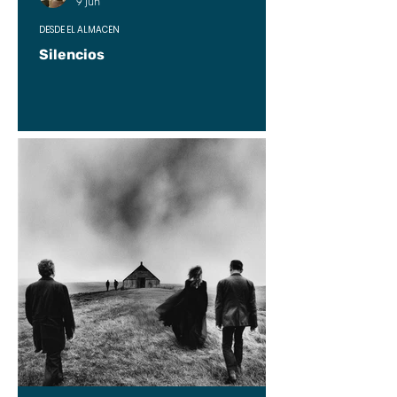
9 jun
DESDE EL ALMACÉN
Silencios