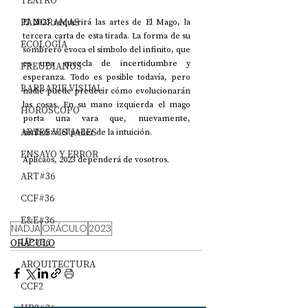
TEATRO
PANORAMAS
El 2023 requerirá las artes de El Mago, la 
tercera carta de esta tirada. La forma de su 
ECOLOGÍA
sombrero evoca el símbolo del infinito, que 
es una mezcla de incertidumbre y 
FREUDIANOS
esperanza. Todo es posible todavía, pero 
BARBARIE VISUAL
nadie puede predecir cómo evolucionarán 
las cosas. En su mano izquierda el mago 
HORÓSCOPO
porta una vara que, nuevamente, 
ARTES VISUALES
simboliza el poder de la intuición. 
ENSAYO Y ERROR
Aplicaos, 2023 dependerá de vosotros.
ART#36
CCF#36
E&E#36
NADJA
ORÁCULO
2023
UP#36
ORÁCULO
ARQUITECTURA
CCF2