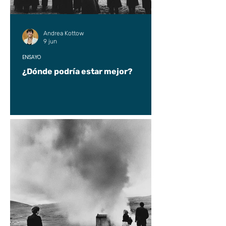
Andrea Kottow
9 jun
ENSAYO
¿Dónde podría estar mejor?