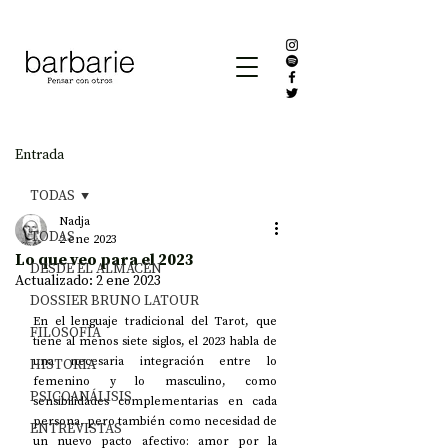
Entrada
TODAS
Nadja
TODAS
2 ene 2023
Lo que veo para el 2023
DESDE EL ALMACÉN
Actualizado:
2 ene 2023
DOSSIER BRUNO LATOUR
En el lenguaje tradicional del Tarot, que 
FILOSOFÍA
tiene al menos siete siglos, el 2023 habla de 
una necesaria integración entre lo 
HISTORIA
femenino y lo masculino, como 
PSICOANÁLISIS
sensibilidades complementarias en cada 
persona, pero también como necesidad de 
ENTREVISTAS
un nuevo pacto afectivo: amor por la 