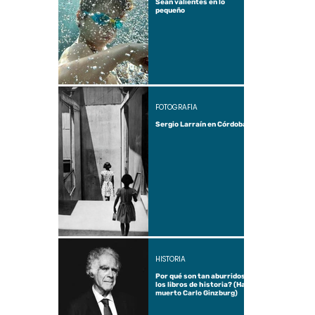
Sean valientes en lo
pequeño
FOTOGRAFÍA
Sergio Larraín en Córdoba
HISTORIA
Por qué son tan aburridos
los libros de historia? (Ha
muerto Carlo Ginzburg)