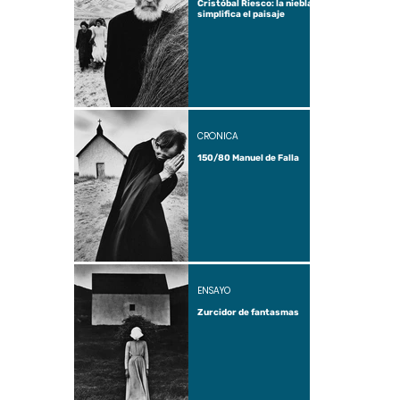
Cristóbal Riesco: la niebla
simplifica el paisaje
CRÓNICA
150/80 Manuel de Falla
ENSAYO
Zurcidor de fantasmas