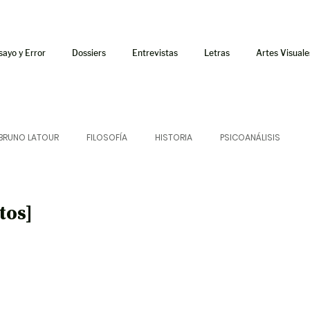
sayo y Error
Dossiers
Entrevistas
Letras
Artes Visuale
BRUNO LATOUR
FILOSOFÍA
HISTORIA
PSICOANÁLISIS
ÍA
LETRAS
CRÍTICA
CRÓNICA
SONIDOS
tos]
 CURSOS
AUDIOTEXTO
HÍBRIDOS
CINE
FICCIONES
AFUERISMOS
POESÍA
ENSAYO