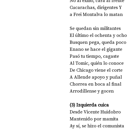
No al exilio, cara al frente 
Cucarachas, dirigentes Y
a Frei Montalva lo matan 
Se quedan sin militantes 
El último el ochenta y ocho
Busquen pega, queda poco 
Enano se hace el gigante 
Pasó tu tiempo, cagaste 
Al Tomic, quién lo conoce 
De Chicago viene el corte 
A Allende apoyo y puñal 
Chorrea en boca al final 
Arrodíllense y gocen 
(3) Izquierda cuica 
Desde Vicente Huidobro 
Mantenido por mamita 
Ay sí, se hizo el comunista 