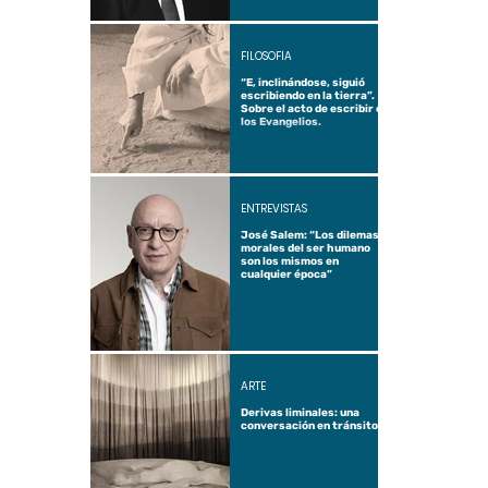
FILOSOFÍA
“E, inclinándose, siguió
escribiendo en la tierra”.
Sobre el acto de escribir en
los Evangelios.
ENTREVISTAS
José Salem: “Los dilemas
morales del ser humano
son los mismos en
cualquier época”
ARTE
Derivas liminales: una
conversación en tránsito