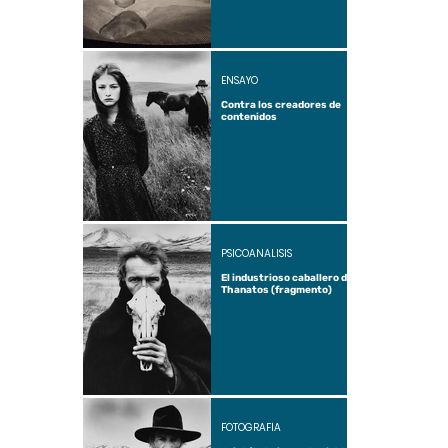
ENSAYO
Contra los creadores de
contenidos
PSICOANÁLISIS
El industrioso caballero de
Thanatos (fragmento)
FOTOGRAFÍA