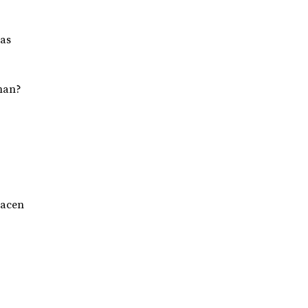
as 
man? 
acen 