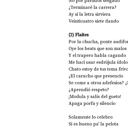
No por partidos sesgado 
¿Terminaré la carrera? 
Ay si la letra sirviera 
Veinticuatro siete dando 
(2) Flaites 
Por la chucha, ponte audífo
Oye los beats que son malos 
Y el trapero habla cagando 
Me haci usar esdrújula ídolo
Chato estoy de tus tema frívo
¿El caracho que presencio 
Se come a otros adefesios? ¿
¿Aprendió respeto?
¡Modula y salís del gueto! 
Apaga porfa y silencio 
Solamente lo celebro 
Si es bueno pa' la pelota 