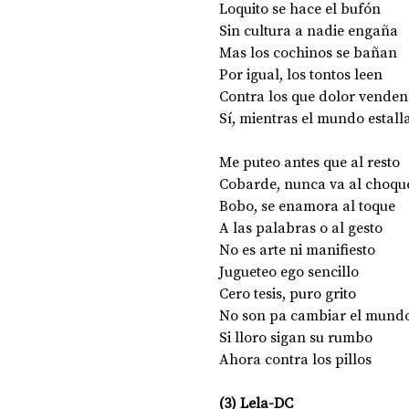
Loquito se hace el bufón 
Sin cultura a nadie engaña 
Mas los cochinos se bañan 
DOSSIER NOCHE DE LAS IDEAS
ANTR
Por igual, los tontos leen 
Contra los que dolor venden
Sí, mientras el mundo estalla
CIENCIA Y TECNOLOGÍA
Me puteo antes que al resto 
Cobarde, nunca va al choqu
Bobo, se enamora al toque 
A las palabras o al gesto 
No es arte ni manifiesto 
Jugueteo ego sencillo 
Cero tesis, puro grito 
No son pa cambiar el mundo
Si lloro sigan su rumbo 
Ahora contra los pillos 
(3) Lela-DC 