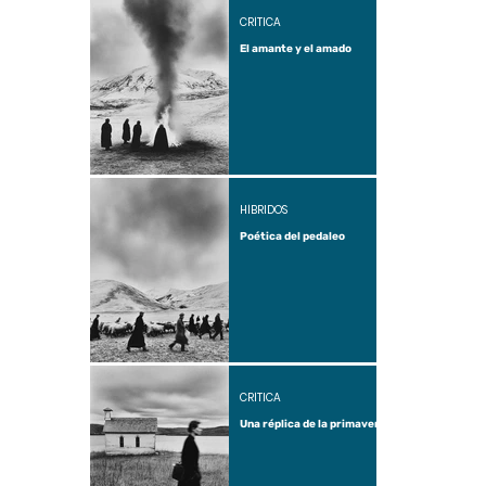
CRÍTICA
El amante y el amado
HÍBRIDOS
Poética del pedaleo
CRÍTICA
Una réplica de la primavera