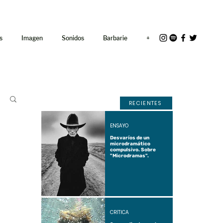
<link rel="icon"
href="/path/to/favicon.ico">
s
Imagen
Sonidos
Barbarie
+
RECIENTES
ENSAYO
Desvaríos de un
microdramático
compulsivo. Sobre
"Microdramas".
CRÍTICA