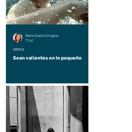
María Gracia Omagna
11 jul
CRÍTICA
Sean valientes en lo pequeño