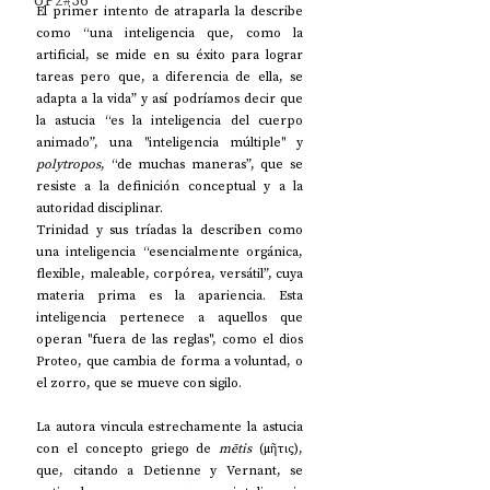
UP2#36
El primer intento de atraparla la describe 
como “una inteligencia que, como la 
artificial, se mide en su éxito para lograr 
tareas pero que, a diferencia de ella, se 
adapta a la vida” y así podríamos decir que 
la astucia “es la inteligencia del cuerpo 
animado”, una "inteligencia múltiple" y 
polytropos
, “de muchas maneras”, que se 
resiste a la definición conceptual y a la 
autoridad disciplinar. 
Trinidad y sus tríadas la describen como 
una inteligencia “esencialmente orgánica, 
flexible, maleable, corpórea, versátil”, cuya 
materia prima es la apariencia. Esta 
inteligencia pertenece a aquellos que 
operan "fuera de las reglas", como el dios 
Proteo, que cambia de forma a voluntad, o 
el zorro, que se mueve con sigilo.
La autora vincula estrechamente la astucia 
con el concepto griego de 
mētis
 (μῆτις), 
que, citando a Detienne y Vernant, se 