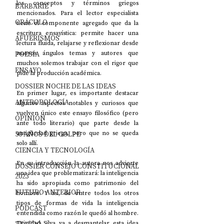
los conceptos y términos griegos 
BARBARIE
mencionados. Para el lector especialista 
ORÁCULO
tiene el componente agregado que da la 
escritura ensayística: permite hacer una 
AFUERISMOS
lectura fluida, relajarse y reflexionar desde 
POESÍA
nuevos ángulos temas y autores que 
muchos solemos trabajar con el rigor que 
ENSAYO
pide la producción académica.
DOSSIER NOCHE DE LAS IDEAS
En primer lugar, es importante destacar 
ANTROPOLOGÍA
algunos aspectos notables y curiosos que 
vuelven único este ensayo filosófico (pero 
OPINIÓN
ante todo literario) que parte desde la 
50 AÑOS DEL GOLPE
antigüedad griega, pero que no se queda 
solo allí.
CIENCIA Y TECNOLOGÍA
En su introducción la autora nos advierte 
DOSSIER CONSEJO CONSTITUCIONAL
una idea que problematizará: la inteligencia 
2023
ha sido apropiada como patrimonio del 
FUTURO ANTERIOR
hombre. Y así, de entre todos los otros 
tipos de formas de vida la inteligencia 
PODCAST
entendida como razón le quedó al hombre. 
Trinidad Silva va a desmantelar esta idea 