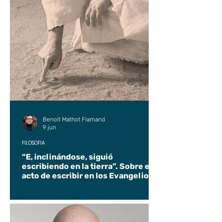
Benoit Mathot Flamand
9 jun
FILOSOFÍA
“E, inclinándose, siguió
escribiendo en la tierra”. Sobre el
acto de escribir en los Evangelios.