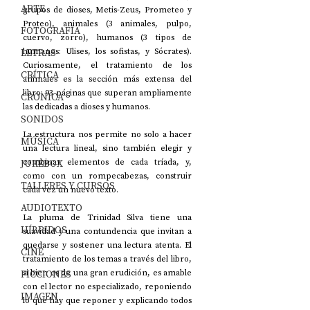
ARTE
grupos de dioses, Metis-Zeus, Prometeo y 
Proteo), animales (3 animales, pulpo, 
FOTOGRAFÍA
cuervo, zorro), humanos (3 tipos de 
LETRAS
humanos: Ulises, los sofistas, y Sócrates). 
Curiosamente, el tratamiento de los 
CRÍTICA
animales es la sección más extensa del 
libro: 93 páginas que superan ampliamente 
CRÓNICA
las dedicadas a dioses y humanos.
SONIDOS
La estructura nos permite no solo a hacer 
MÚSICA
una lectura lineal, sino también elegir y 
JUKEBOX
combinar elementos de cada tríada, y, 
como con un rompecabezas, construir 
TALLERES Y CURSOS
cada vez un nuevo texto.
AUDIOTEXTO
La pluma de Trinidad Silva tiene una 
HÍBRIDOS
suavidad y una contundencia que invitan a 
quedarse y sostener una lectura atenta. El 
CINE
tratamiento de los temas a través del libro, 
FICCIONES
si bien es de una gran erudición, es amable 
con el lector no especializado, reponiendo 
IMAGEN
lo que hay que reponer y explicando todos 