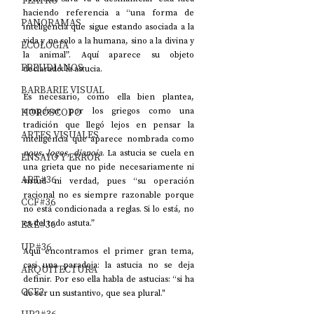
TEATRO
haciendo referencia a “una forma de 
PANORAMAS
inteligencia que sigue estando asociada a la 
vida y no solo a la humana, sino a la divina y 
ECOLOGÍA
la animal”. Aquí aparece su objeto 
FREUDIANOS
declarado: la astucia.
BARBARIE VISUAL
Es necesario, como ella bien plantea, 
HORÓSCOPO
empezar por los griegos como una 
tradición que llegó lejos en pensar la 
ARTES VISUALES
inteligencia que aparece nombrada como 
nous
, 
logos
, 
dianoia
. La astucia se cuela en 
ENSAYO Y ERROR
una grieta que no pide necesariamente ni 
ART#36
virtud ni verdad, pues “su operación 
racional no es siempre razonable porque 
CCF#36
no está condicionada a reglas. Si lo está, no 
E&E#36
es del todo astuta.”
UP#36
Aquí encontramos el primer gran tema, 
casi una paradoja: la astucia no se deja 
ARQUITECTURA
definir. Por eso ella habla de astucias: “si ha 
CCF2
de ser un sustantivo, que sea plural."