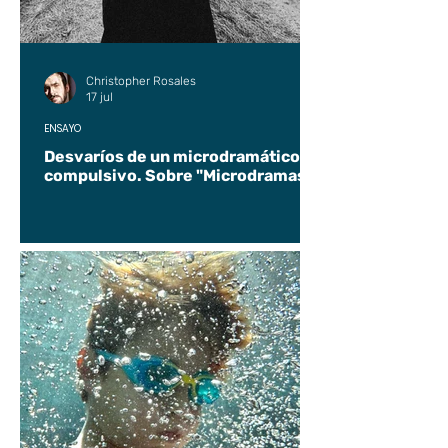
Christopher Rosales
17 jul
ENSAYO
Desvaríos de un microdramático
compulsivo. Sobre "Microdramas".