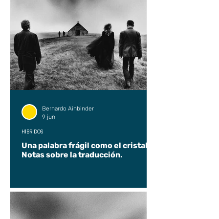
Bernardo Ainbinder
9 jun
HÍBRIDOS
Una palabra frágil como el cristal.
Notas sobre la traducción.