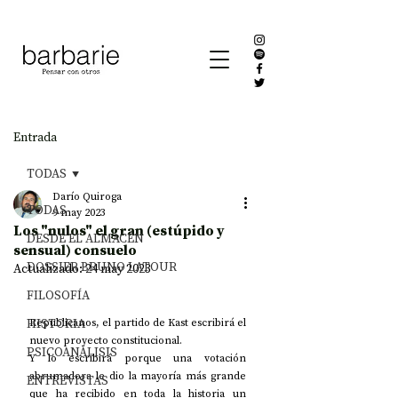
Entrada
TODAS
Darío Quiroga
TODAS
9 may 2023
Los "nulos" el gran (estúpido y
DESDE EL ALMACÉN
sensual) consuelo
DOSSIER BRUNO LATOUR
Actualizado:
24 may 2023
FILOSOFÍA
HISTORIA
Republicanos, el partido de Kast escribirá el 
nuevo proyecto constitucional.
PSICOANÁLISIS
Y lo escribirá porque una votación 
abrumadora le dio la mayoría más grande 
ENTREVISTAS
que ha recibido en toda la historia un 