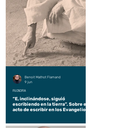
Benoit Mathot Flamand
9 jun
FILOSOFÍA
“E, inclinándose, siguió
escribiendo en la tierra”. Sobre el
acto de escribir en los Evangelios.