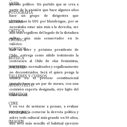
ARTE
partido político. Un partido que se crea a 
partir de la escisión que hace algunos años 
FOTOGRAFÍA
hace un grupo de dirigentes que 
LETRAS
abandonan la UDI por blandengue, por se 
necesitaba estar aún más a la derecha, ser 
CRÍTICA
aún más orgulloso del legado de la dictadura 
militar, aún más conservador en lo 
CRÓNICA
valórico. 
SONIDOS
Kast su líder y próximo presidente de 
Chile, entrega como nítido testimonio la 
MÚSICA
contracara al Chile de olas feministas, 
JUKEBOX
nueve hijos normalizados y orgullosamente 
no deconstruidos. Será el quien ponga la 
TALLERES Y CURSOS
música en el proceso constitucional 
iniciado hace ya un par de meses, con una 
AUDIOTEXTO
comisión experta designada, otro lujito del 
HÍBRIDOS
Chile actual.
CINE
Y en vez de sentarse a pensar, a evaluar 
FICCIONES
estrategias, a comerse la derrota política y 
sobre todo cultural más grande en 50 años, 
IMAGEN
aun será más sencillo el habitual ejercicio 