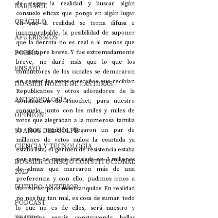
de negar la realidad y buscar algún 
BARBARIE
consuelo eficaz que ponga en algún lugar 
ORÁCULO
en que la realidad se torna difusa e 
incomprobable, la posibilidad de suponer 
AFUERISMOS
que la derrota no es real o al menos que 
POESÍA
sea siempre breve. Y fue extremadamente 
breve, no duró más que lo que los 
ENSAYO
conductores de los canales se demoraron 
en contar los votos y escaños que recibían 
DOSSIER NOCHE DE LAS IDEAS
Republicanos y otros adoradores de la 
ANTROPOLOGÍA
Constitución de Pinochet; para nuestro 
consuelo, junto con los miles y miles de 
OPINIÓN
votos que alegraban a la numerosa familia 
50 AÑOS DEL GOLPE
de Kast, también llegaron un par de 
millones de votos nulos: la coartada ya 
CIENCIA Y TECNOLOGÍA
estaba lista, el germen de resistencia estaba 
por arte de magia instalada en 2 millones 
DOSSIER CONSEJO CONSTITUCIONAL
de almas que marcaron más de una 
2023
preferencia y con ello, pudimos irnos a 
FUTURO ANTERIOR
dormir un poco más tranquilos: En realidad 
no nos fue tan mal, es cosa de sumar: todo 
PODCAST
lo que no es de ellos, será nuestro y 
podremos seguir construyendo bellas 