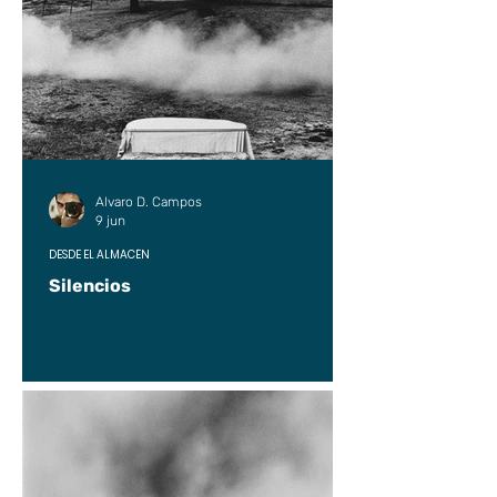
Alvaro D. Campos
9 jun
DESDE EL ALMACÉN
Silencios