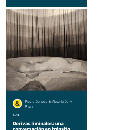
Pedro Donoso & Victoria Jolly
9 jun
ARTE
Derivas liminales: una
conversación en tránsito