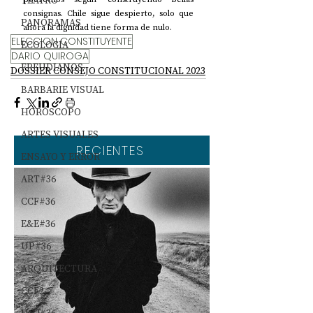
TEATRO
consignas. Chile sigue despierto, solo que 
PANORAMAS
ahora la dignidad tiene forma de nulo.
ELECCION CONSTITUYENTE
ECOLOGÍA
DARIO QUIROGA
FREUDIANOS
DOSSIER CONSEJO CONSTITUCIONAL 2023
BARBARIE VISUAL
HORÓSCOPO
ARTES VISUALES
RECIENTES
ENSAYO Y ERROR
ART#36
CCF#36
E&E#36
UP#36
ARQUITECTURA
CCF2