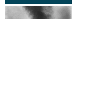
Diego Rossi
9 jun
CRÍTICA
El amante y el amado