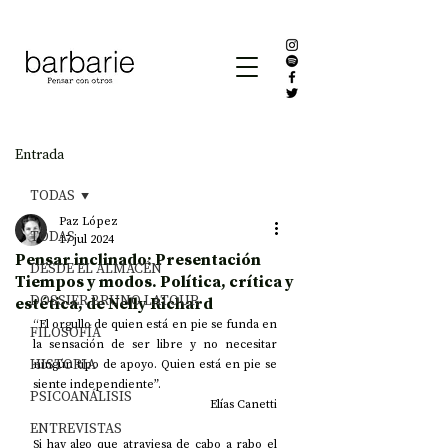
Entrada
TODAS
Paz López
TODAS
17 jul 2024
Pensar inclinado: Presentación
DESDE EL ALMACÉN
Tiempos y modos. Política, crítica y
DOSSIER BRUNO LATOUR
estética, de Nelly Richard
“El orgullo de quien está en pie se funda en 
FILOSOFÍA
la sensación de ser libre y no necesitar 
HISTORIA
ningún tipo de apoyo. Quien está en pie se 
siente independiente”.
PSICOANÁLISIS
Elías Canetti
ENTREVISTAS
Si hay algo que atraviesa de cabo a rabo el 