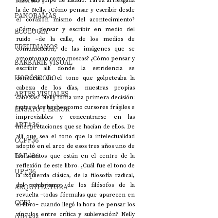
TEATRO
años del golpe de Estado. Tarea arriesgada 
la de Nelly. ¿Cómo pensar y escribir desde 
PANORAMAS
el corazón mismo del acontecimiento? 
¿Cómo pensar y escribir en medio del 
ECOLOGÍA
ruido –de la calle, de los medios de 
FREUDIANOS
comunicación, de las imágenes que se 
amontonan como moscas? ¿Cómo pensar y 
BARBARIE VISUAL
escribir allí donde la estridencia se 
HORÓSCOPO
convertía en el tono que golpeteaba la 
cabeza de los días, nuestras propias 
ARTES VISUALES
cabezas? Nelly toma una primera decisión: 
tratar a los hechos como cursores frágiles e 
ENSAYO Y ERROR
imprevisibles y concentrarse en las 
ART#36
interpretaciones que se hacían de ellos. De 
allí que sea el tono que la intelectualidad 
CCF#36
adoptó en el arco de esos tres años uno de 
E&E#36
los asuntos que están en el centro de la 
reflexión de este libro. ¿Cuál fue el tono de 
UP#36
la izquierda clásica, de la filosofía radical, 
del octubrismo, de los filósofos de la 
ARQUITECTURA
revuelta –todas fórmulas que aparecen en 
CCF2
el libro– cuando llegó la hora de pensar los 
vínculos entre crítica y sublevación? Nelly 