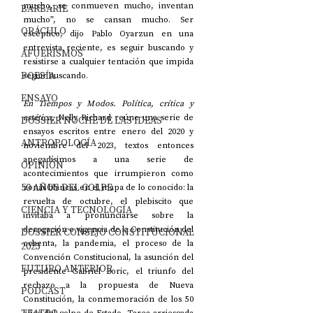
mucho, se conmueven mucho, inventan 
BARBARIE
mucho”, no se cansan mucho. Ser 
ORÁCULO
escéptico, dijo Pablo Oyarzun en una 
entrevista reciente, es seguir buscando y 
AFUERISMOS
resistirse a cualquier tentación que impida 
POESÍA
seguir buscando.
ENSAYO
En Tiempos y Modos. Política, crítica y 
estética
, Nelly Richard reúne una serie de 
DOSSIER NOCHE DE LAS IDEAS
ensayos escritos entre enero del 2020 y 
ANTROPOLOGÍA
noviembre del 2023, textos entonces 
apegadísimos a una serie de 
OPINIÓN
acontecimientos que irrumpieron como 
50 AÑOS DEL GOLPE
zonas blancas en el mapa de lo conocido: la 
revuelta de octubre, el plebiscito que 
CIENCIA Y TECNOLOGÍA
invitaba a pronunciarse sobre la 
derogación o vigencia de la Constitución del 
DOSSIER CONSEJO CONSTITUCIONAL
ochenta, la pandemia, el proceso de la 
2023
Convención Constitucional, la asunción del 
FUTURO ANTERIOR
presidente Gabriel Boric, el triunfo del 
rechazo a la propuesta de Nueva 
PODCAST
Constitución, la conmemoración de los 50 