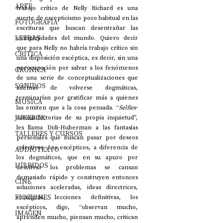
ARTE
trabajo crítico de Nelly Richard es una 
suerte de escepticismo poco habitual en las 
FOTOGRAFÍA
escrituras que buscan desentrañar las 
LETRAS
complejidades del mundo. Quiero decir 
que para Nelly no habría trabajo crítico sin 
CRÍTICA
una disposición escéptica, es decir, sin una 
preocupación por salvar a los fenómenos 
CRÓNICA
de una serie de conceptualizaciones que 
SONIDOS
además de volverse dogmáticas, 
terminarían por gratificar más a quienes 
MÚSICA
las emiten que a la cosa pensada. “
Selfies
-
JUKEBOX
autosatifactorias de su propia inquietud”, 
les llama Didi-Huberman a las fantasías 
TALLERES Y CURSOS
personales que buscan pasar por deseos 
colectivos. Los escépticos, a diferencia de 
AUDIOTEXTO
los dogmáticos, que en su apuro por 
HÍBRIDOS
descifrar los problemas se cansan 
demasiado rápido y construyen entonces 
CINE
soluciones aceleradas, ideas directrices, 
FICCIONES
consignas, lecciones definitivas, los 
escépticos, digo, “observan mucho, 
IMAGEN
aprenden mucho, piensan mucho, critican 