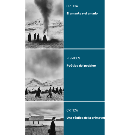
CRÍTICA
El amante y el amado
HÍBRIDOS
Poética del pedaleo
CRÍTICA
Una réplica de la primavera