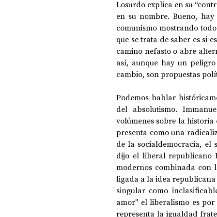
Losurdo explica en su “contra
en su nombre. Bueno, hay q
comunismo mostrando todos 
DOSSIER NOCHE DE LAS IDEAS
ANTR
que se trata de saber es si 
camino nefasto o abre altern
así, aunque hay un peligro 
CIENCIA Y TECNOLOGÍA
cambio, son propuestas polít
Podemos hablar históricame
del absolutismo. Immanue
volúmenes sobre la historia 
presenta como una radicaliz
de la socialdemocracia, el 
dijo el liberal republicano
modernos combinada con la l
ligada a la idea republican
singular como inclasificab
amor" el liberalismo es por 
representa la igualdad frate