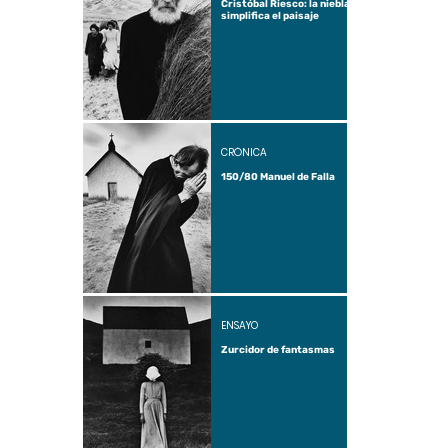
Cristóbal Riesco: la niebla
simplifica el paisaje
CRÓNICA
150/80 Manuel de Falla
ENSAYO
Zurcidor de fantasmas