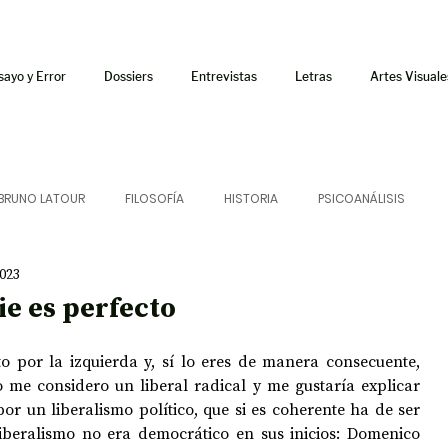
sayo y Error
Dossiers
Entrevistas
Letras
Artes Visuale
BRUNO LATOUR
FILOSOFÍA
HISTORIA
PSICOANÁLISIS
2023
ÍA
LETRAS
CRÍTICA
CRÓNICA
SONIDOS
ie es perfecto
 CURSOS
AUDIOTEXTO
HÍBRIDOS
CINE
FICCIONES
to por la izquierda y, sí lo eres de manera consecuente, 
me considero un liberal radical y me gustaría explicar 
r un liberalismo político, que si es coherente ha de ser 
iberalismo no era democrático en sus inicios: Domenico 
AFUERISMOS
POESÍA
ENSAYO