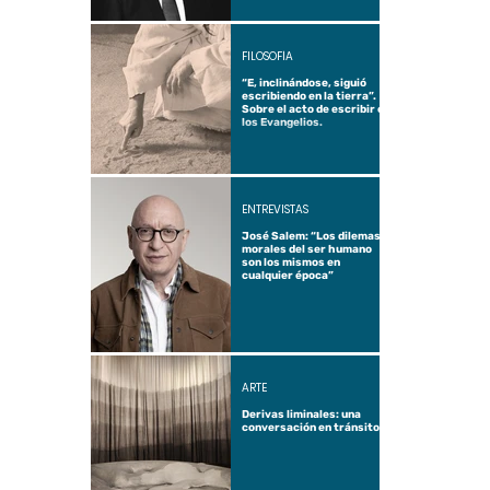
FILOSOFÍA
“E, inclinándose, siguió
escribiendo en la tierra”.
Sobre el acto de escribir en
los Evangelios.
ENTREVISTAS
José Salem: “Los dilemas
morales del ser humano
son los mismos en
cualquier época”
ARTE
Derivas liminales: una
conversación en tránsito