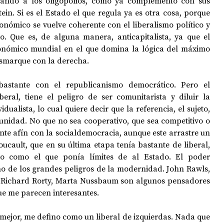
yando a los oligopolios, como ya complementó con sus 
in. Si es el Estado el que regula ya es otra cosa, porque 
onómico se vuelve coherente con el liberalismo político y 
mo. Que es, de alguna manera, anticapitalista, ya que el 
onómico mundial en el que domina la lógica del máximo 
esmarque con la derecha. 
 bastante con el republicanismo democrático. Pero el 
beral, tiene el peligro de ser comunitarista y diluir la 
idualista, lo cual quiere decir que la referencia, el sujeto, 
unidad. No que no sea cooperativo, que sea competitivo o 
nte afín con la socialdemocracia, aunque este arrastre un 
oucault, que en su última etapa tenía bastante de liberal, 
mo como el que ponía límites de al Estado. El poder 
no de los grandes peligros de la modernidad. John Rawls, 
, Richard Rorty, Marta Nussbaum son algunos pensadores 
e me parecen interesantes.
mejor, me defino como un liberal de izquierdas. Nada que 