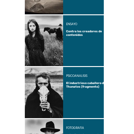
ENSAYO
Contra los creadores de
contenidos
PSICOANÁLISIS
El industrioso caballero de
Thanatos (fragmento)
FOTOGRAFÍA