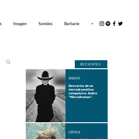
<link rel="icon"
href="/path/to/favicon.ico">
s
Imagen
Sonidos
Barbarie
+
RECIENTES
ENSAYO
Desvaríos de un
microdramático
compulsivo. Sobre
"Microdramas".
CRÍTICA