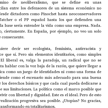
mino de neoliberalismo, que se define en unas 
cilan entre los defensores de un sistema económico no 
esde dictadores como Pinochet hasta neoconservadores 
atcher o el PP español hasta los que defienden una 
e la base sería entender la vida como una empresa. Nada. 
o, ciertamente. En España, por ejemplo, no veo un solo 
e consecuente.
iere decir ser ecologista, feminista, antirracista y 
ce que sí. Pero sin elementos identitarios, como simples 
. El liberal es, valga la paradoja, un radical que no se 
ta hablar con la voz baja de la razón, que quiere llegar a 
tica como un juego de identidades ni como una forma de 
ntiende como el escenario más adecuado para una buena 
r los derechos básicos y que cada cual pueda dedicarse a 
e sus limitaciones. La política como el marco posible que 
ir con libertad y dignidad. Este es el ideal. Pero de esto 
ealización progresiva sea posible. ¿Utopías? No gracias, 
ansformando en totalitarismos. 