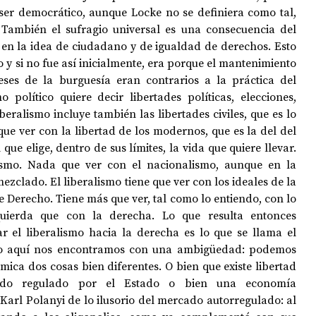
ser democrático, aunque Locke no se definiera como tal, 
 También el sufragio universal es una consecuencia del 
 en la idea de ciudadano y de igualdad de derechos. Esto 
o y si no fue así inicialmente, era porque el mantenimiento 
eses de la burguesía eran contrarios a la práctica del 
o político quiere decir libertades políticas, elecciones, 
eralismo incluye también las libertades civiles, que es lo 
e ver con la libertad de los modernos, que es la del del 
que elige, dentro de sus límites, la vida que quiere llevar. 
ismo. Nada que ver con el nacionalismo, aunque en la 
ezclado. El liberalismo tiene que ver con los ideales de la 
e Derecho. Tiene más que ver, tal como lo entiendo, con lo 
uierda que con la derecha. Lo que resulta entonces 
r el liberalismo hacia la derecha es lo que se llama el 
ro aquí nos encontramos con una ambigüedad: podemos 
ica dos cosas bien diferentes. O bien que existe libertad 
o regulado por el Estado o bien una economía 
Karl Polanyi de lo ilusorio del mercado autorregulado: al 