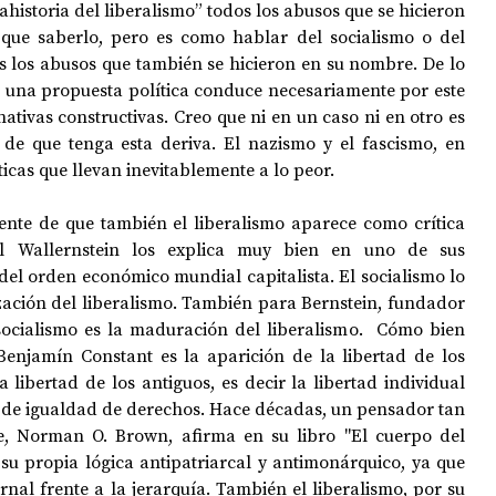
historia del liberalismo” todos los abusos que se hicieron 
ue saberlo, pero es como hablar del socialismo o del 
los abusos que también se hicieron en su nombre. De lo 
OPOLOGÍA
OPINIÓN
50 AÑOS DEL GOLPE
es una propuesta política conduce necesariamente por este 
ativas constructivas. Creo que ni en un caso ni en otro es 
de que tenga esta deriva. El nazismo y el fascismo, en 
icas que llevan inevitablemente a lo peor. 
nte de que también el liberalismo aparece como crítica 
l Wallernstein los explica muy bien en uno de sus 
del orden económico mundial capitalista. El socialismo lo 
ación del liberalismo. También para Bernstein, fundador 
socialismo es la maduración del liberalismo.  Cómo bien 
 Benjamín Constant es la aparición de la libertad de los 
ibertad de los antiguos, es decir la libertad individual 
a de igualdad de derechos. Hace décadas, un pensador tan 
le, Norman O. Brown, afirma en su libro "El cuerpo del 
su propia lógica antipatriarcal y antimonárquico, ya que 
rnal frente a la jerarquía. También el liberalismo, por su 