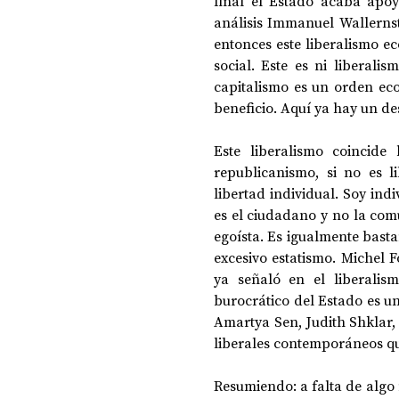
final el Estado acaba apo
análisis Immanuel Wallernste
entonces este liberalismo ec
social. Este es ni liberalis
capitalismo es un orden ec
beneficio. Aquí ya hay un d
Este liberalismo coincide
republicanismo, si no es li
libertad individual. Soy indiv
es el ciudadano y no la com
egoísta. Es igualmente basta
excesivo estatismo. Michel F
ya señaló en el liberalis
burocrático del Estado es u
Amartya Sen, Judith Shklar
liberales contemporáneos qu
Resumiendo: a falta de algo 