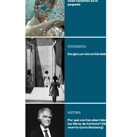
Sean valientes en lo
pequeño
FOTOGRAFÍA
Sergio Larraín en Córdoba
HISTORIA
Por qué son tan aburridos
los libros de historia? (Ha
muerto Carlo Ginzburg)