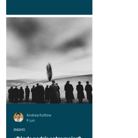
Andrea Kottow
9 jun
ENSAYO