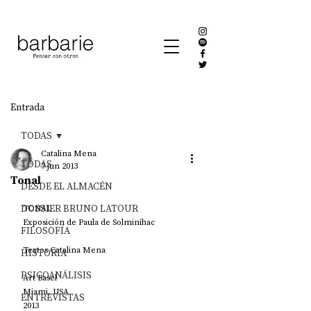
Entrada
TODAS
Catalina Mena
TODAS
7 jun 2013
Tonal
DESDE EL ALMACÉN
DOSSIER BRUNO LATOUR
TONAL
Exposición de Paula de Solminihac
FILOSOFÍA
Textos Catalina Mena
HISTORIA
PSICOANÁLISIS
Art Basel
Miami, USA
ENTREVISTAS
2013