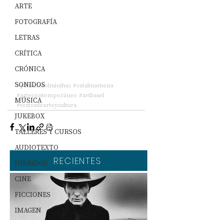
ARTE
FOTOGRAFÍA
LETRAS
CRÍTICA
CRÓNICA
SONIDOS
#pauladesolminihac
#catalinamena
#artecontemporáneo
#artbasel
MÚSICA
#textosdearteycultura
JUKEBOX
TALLERES Y CURSOS
AUDIOTEXTO
RECIENTES
HÍBRIDOS
CINE
FICCIONES
IMAGEN