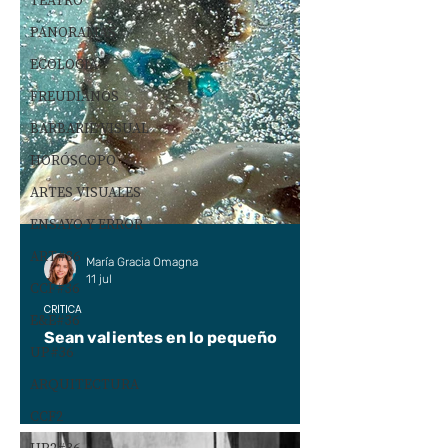
TEATRO
PANORAMAS
ECOLOGÍA
FREUDIANOS
BARBARIE VISUAL
HORÓSCOPO
ARTES VISUALES
ENSAYO Y ERROR
ART#36
María Gracia Omagna
11 jul
CCF#36
CRÍTICA
E&E#36
Sean valientes en lo pequeño
UP#36
ARQUITECTURA
CCF2