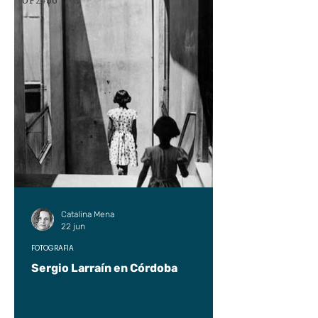
UP2#36
Catalina Mena
22 jun
FOTOGRAFÍA
Sergio Larraín en Córdoba