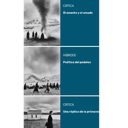
CRÍTICA
El amante y el amado
HÍBRIDOS
Poética del pedaleo
CRÍTICA
Una réplica de la primavera