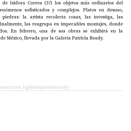
 de Isidora Correa (37) los objetos más ordinarios del 
ómenos sofisticados y complejos. Platos en desuso, 
iedras: la artista recolecta cosas, las investiga, las 
OPOLOGÍA
OPINIÓN
50 AÑOS DEL GOLPE
, finalmente, las reagrupa en impecables montajes, donde 
ados. En febrero, una de sus obras se exhibirá en la 
e México, llevada por la Galería Patricia Ready. 
doracorrea
#galeríapatriciaready