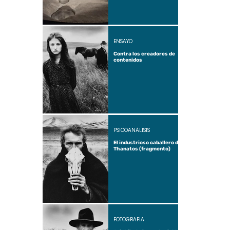
ENSAYO
Contra los creadores de
contenidos
PSICOANÁLISIS
El industrioso caballero de
Thanatos (fragmento)
FOTOGRAFÍA