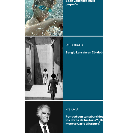
Sean valientes en lo
pequeño
FOTOGRAFÍA
Sergio Larraín en Córdoba
HISTORIA
Por qué son tan aburridos
los libros de historia? (Ha
muerto Carlo Ginzburg)