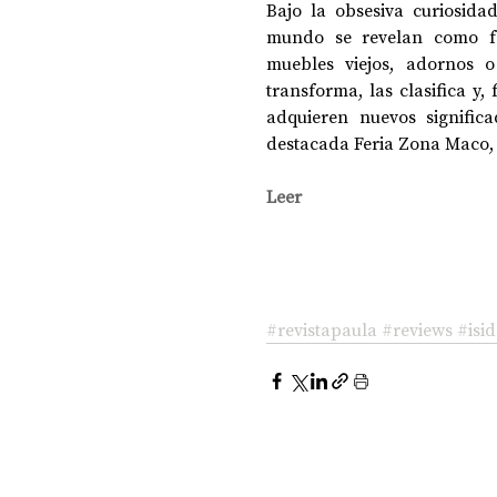
Bajo la obsesiva curiosidad
mundo se revelan como fen
muebles viejos, adornos o p
DOSSIER NOCHE DE LAS IDEAS
ANTR
transforma, las clasifica y
adquieren nuevos signific
destacada Feria Zona Maco, d
CIENCIA Y TECNOLOGÍA
Leer
#revistapaula
#reviews
#isi