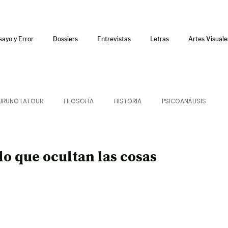
sayo y Error
Dossiers
Entrevistas
Letras
Artes Visuale
BRUNO LATOUR
FILOSOFÍA
HISTORIA
PSICOANÁLISIS
ÍA
LETRAS
CRÍTICA
CRÓNICA
SONIDOS
lo que ocultan las cosas
 CURSOS
AUDIOTEXTO
HÍBRIDOS
CINE
FICCIONES
AFUERISMOS
POESÍA
ENSAYO