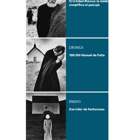
Cristóbal Riesco: la niebla
simplifica el paisaje
CRÓNICA
150/80 Manuel de Falla
ENSAYO
Zurcidor de fantasmas