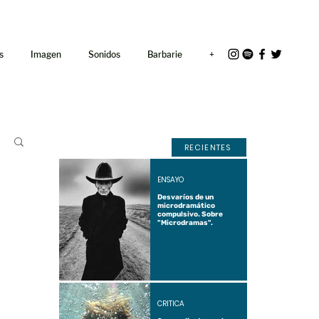
<link rel="icon"
href="/path/to/favicon.ico">
s
Imagen
Sonidos
Barbarie
+
RECIENTES
ENSAYO
Desvaríos de un
microdramático
compulsivo. Sobre
"Microdramas".
CRÍTICA