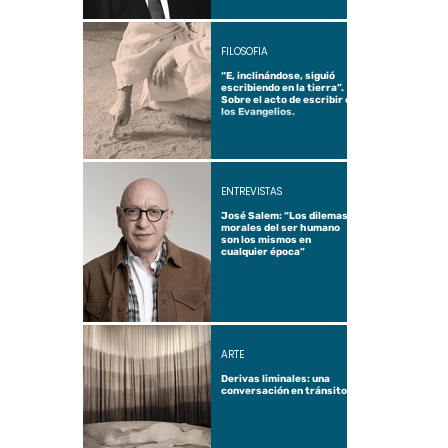
FILOSOFÍA
“E, inclinándose, siguió
escribiendo en la tierra”.
Sobre el acto de escribir en
los Evangelios.
ENTREVISTAS
José Salem: “Los dilemas
morales del ser humano
son los mismos en
cualquier época”
ARTE
Derivas liminales: una
conversación en tránsito