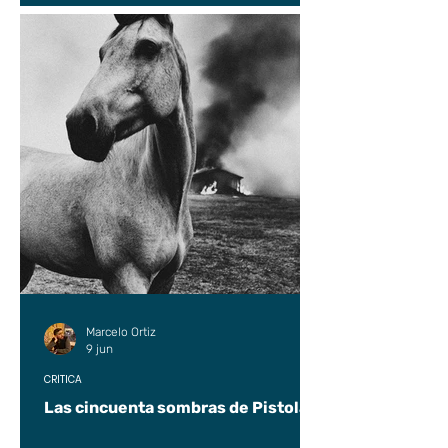
Marcelo Ortiz
9 jun
CRÍTICA
Las cincuenta sombras de Pistolas