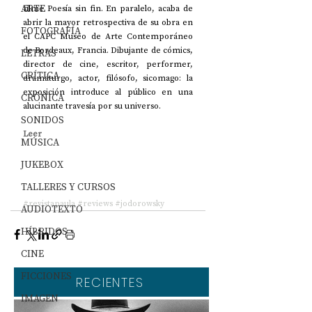
ARTE
filme Poesía sin fin. En paralelo, acaba de 
abrir la mayor retrospectiva de su obra en 
FOTOGRAFÍA
el CAPC Museo de Arte Contemporáneo 
de Bordeaux, Francia. Dibujante de cómics, 
LETRAS
director de cine, escritor, performer, 
CRÍTICA
dramaturgo, actor, filósofo, sicomago: la 
exposición introduce al público en una 
CRÓNICA
alucinante travesía por su universo. 
SONIDOS
Leer
MÚSICA
JUKEBOX
TALLERES Y CURSOS
#revistapaula
#reviews
#jodorowsky
AUDIOTEXTO
HÍBRIDOS
CINE
FICCIONES
RECIENTES
IMAGEN