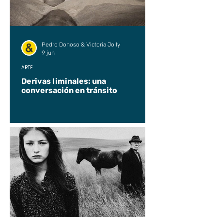
Pedro Donoso & Victoria Jolly
9 jun
ARTE
Derivas liminales: una
conversación en tránsito