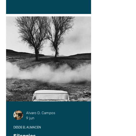
Alvaro D. Campos
9 jun
DESDE EL ALMACÉN
Silencios