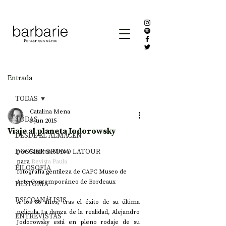
Entrada
TODAS
Catalina Mena
TODAS
3 jun 2015
Viaje al planeta Jodorowsky
DESDE EL ALMACÉN
DOSSIER BRUNO LATOUR
por Catalina Mena  
para 
Revista Paula
FILOSOFÍA
fotografía gentileza de CAPC Museo de 
Arte Contemporáneo de Bordeaux 
HISTORIA
PSICOANÁLISIS
A los 86 años, tras el éxito de su última 
película La danza de la realidad, Alejandro 
ENTREVISTAS
Jodorowsky está en pleno rodaje de su 