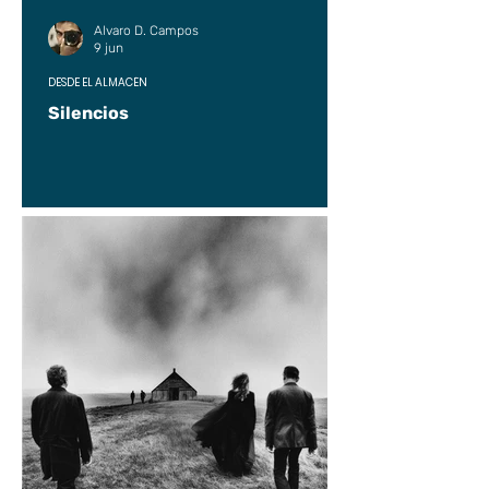
Alvaro D. Campos
9 jun
DESDE EL ALMACÉN
Silencios