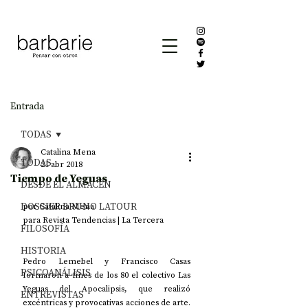
Entrada
TODAS
Catalina Mena
TODAS
21 abr 2018
Tiempo de Yeguas
DESDE EL ALMACÉN
DOSSIER BRUNO LATOUR
por Catalina Mena 
para Revista Tendencias | La Tercera
FILOSOFÍA
HISTORIA
Pedro Lemebel y Francisco Casas 
PSICOANÁLISIS
formaron a fines de los 80 el colectivo Las 
Yeguas del Apocalipsis, que realizó 
ENTREVISTAS
excéntricas y provocativas acciones de arte. 