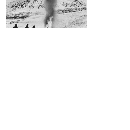
Diego Rossi
9 jun
CRÍTICA
El amante y el amado