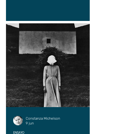
Constanza Michelson
9 jun
ENSAYO