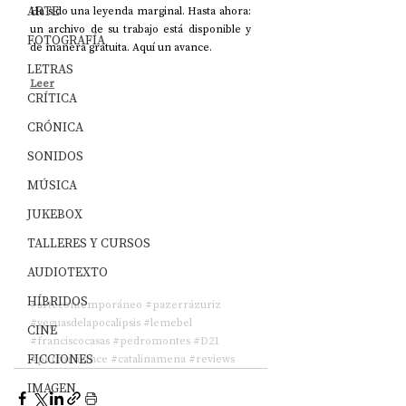
ARTE
Ha sido una leyenda marginal. Hasta ahora: 
un archivo de su trabajo está disponible y 
FOTOGRAFÍA
de manera gratuita. Aquí un avance.
LETRAS
Leer
CRÍTICA
CRÓNICA
SONIDOS
MÚSICA
JUKEBOX
TALLERES Y CURSOS
AUDIOTEXTO
HÍBRIDOS
#artecontemporáneo
#pazerrázuriz
#yeguasdelapocalipsis
#lemebel
CINE
#franciscocasas
#pedromontes
#D21
FICCIONES
#performance
#catalinamena
#reviews
IMAGEN