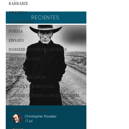
BARBARIE
ORÁCULO
RECIENTES
AFUERISMOS
POESÍA
ENSAYO
DOSSIER NOCHE DE LAS IDEAS
ANTROPOLOGÍA
OPINIÓN
50 AÑOS DEL GOLPE
CIENCIA Y TECNOLOGÍA
DOSSIER CONSEJO CONSTITUCIONAL
2023
FUTURO ANTERIOR
Christopher Rosales
PODCAST
17 jul