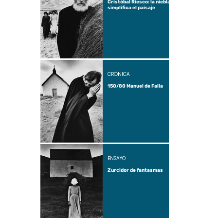
Cristóbal Riesco: la niebla
simplifica el paisaje
CRÓNICA
150/80 Manuel de Falla
ENSAYO
Zurcidor de fantasmas