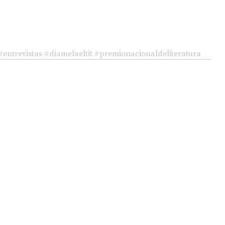
#entrevistas
#diamelaeltit
#premionacionaldeliteratura