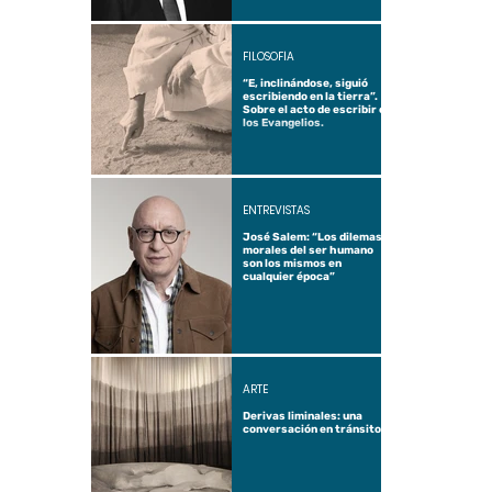
FILOSOFÍA
“E, inclinándose, siguió
escribiendo en la tierra”.
Sobre el acto de escribir en
los Evangelios.
ENTREVISTAS
José Salem: “Los dilemas
morales del ser humano
son los mismos en
cualquier época”
ARTE
Derivas liminales: una
conversación en tránsito