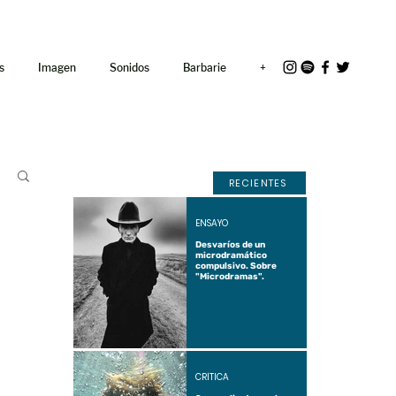
<link rel="icon"
href="/path/to/favicon.ico">
s
Imagen
Sonidos
Barbarie
+
RECIENTES
ENSAYO
Desvaríos de un
microdramático
compulsivo. Sobre
"Microdramas".
CRÍTICA