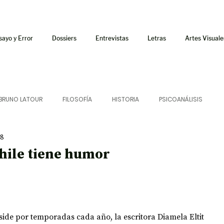
sayo y Error
Dossiers
Entrevistas
Letras
Artes Visuale
BRUNO LATOUR
FILOSOFÍA
HISTORIA
PSICOANÁLISIS
18
ÍA
LETRAS
CRÍTICA
CRÓNICA
SONIDOS
Chile tiene humor
 CURSOS
AUDIOTEXTO
HÍBRIDOS
CINE
FICCIONES
ide por temporadas cada año, la escritora Diamela Eltit 
AFUERISMOS
POESÍA
ENSAYO