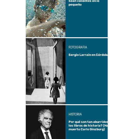
Sean valientes en lo
pequeño
FOTOGRAFÍA
Sergio Larraín en Córdoba
HISTORIA
Por qué son tan aburridos
los libros de historia? (Ha
muerto Carlo Ginzburg)