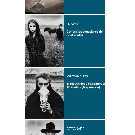
ENSAYO
Contra los creadores de
contenidos
PSICOANÁLISIS
El industrioso caballero de
Thanatos (fragmento)
FOTOGRAFÍA