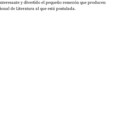
 interesante y divertido el pequeño remezón que producen 
nal de Literatura al que está postulada.
OPOLOGÍA
OPINIÓN
50 AÑOS DEL GOLPE