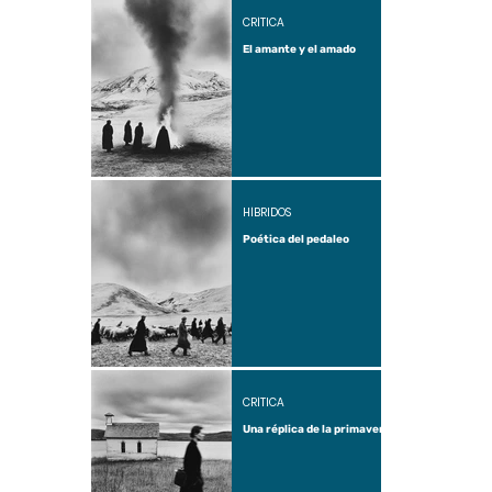
CRÍTICA
El amante y el amado
HÍBRIDOS
Poética del pedaleo
CRÍTICA
Una réplica de la primavera