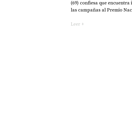
(69) confiesa que encuentra
las campañas al Premio Nacio
DOSSIER NOCHE DE LAS IDEAS
ANTR
Leer +
CIENCIA Y TECNOLOGÍA