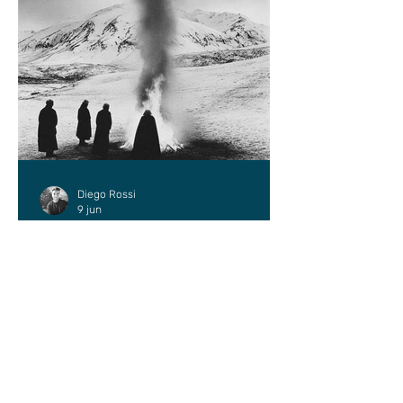
Diego Rossi
9 jun
CRÍTICA
El amante y el amado