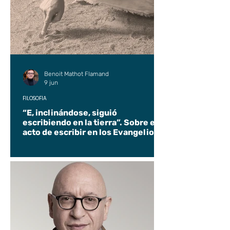
Benoit Mathot Flamand
9 jun
FILOSOFÍA
“E, inclinándose, siguió
escribiendo en la tierra”. Sobre el
acto de escribir en los Evangelios.