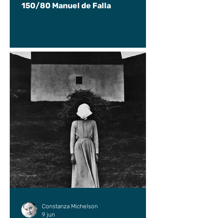
150/80 Manuel de Falla
Constanza Michelson
9 jun