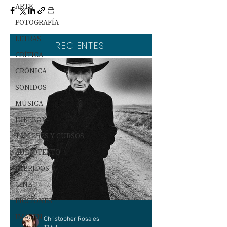
ARTE
FOTOGRAFÍA
LETRAS
RECIENTES
CRÍTICA
CRÓNICA
SONIDOS
MÚSICA
JUKEBOX
TALLERES Y CURSOS
AUDIOTEXTO
HÍBRIDOS
CINE
FICCIONES
IMAGEN
Christopher Rosales