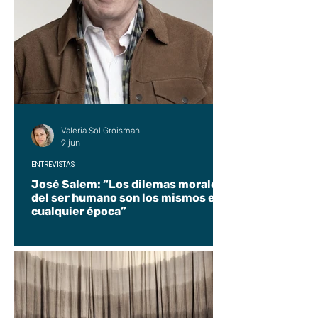
Valeria Sol Groisman
9 jun
ENTREVISTAS
José Salem: “Los dilemas morales
del ser humano son los mismos en
cualquier época”