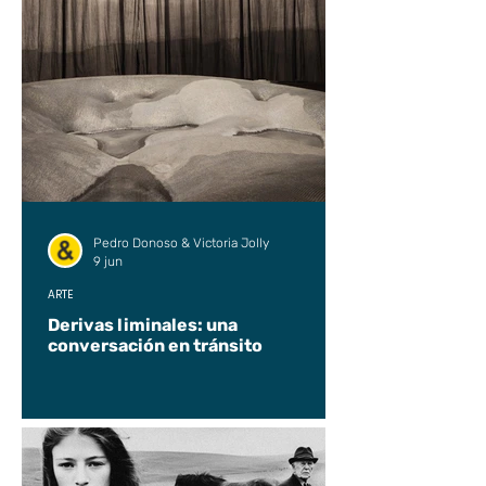
Pedro Donoso & Victoria Jolly
9 jun
ARTE
Derivas liminales: una
conversación en tránsito