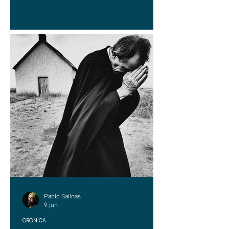
Pablo Salinas
9 jun
CRÓNICA