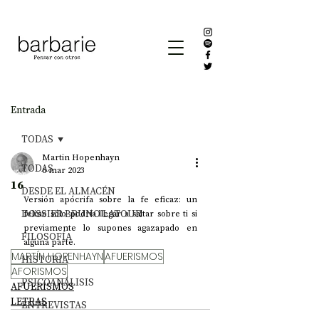
Entrada
TODAS
Martin Hopenhayn
TODAS
6 mar 2023
16
DESDE EL ALMACÉN
Versión apócrifa sobre la fe eficaz: un 
DOSSIER BRUNO LATOUR
felino sólo podría llegar a saltar sobre ti si 
previamente lo supones agazapado en 
FILOSOFÍA
alguna parte. 
MARTÍN HOPENHAYN
AFUERISMOS
HISTORIA
AFORISMOS
PSICOANÁLISIS
AFUERISMOS
LETRAS
ENTREVISTAS