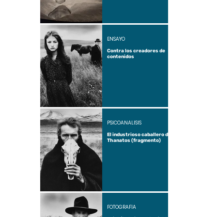
ENSAYO
Contra los creadores de
contenidos
PSICOANÁLISIS
El industrioso caballero de
Thanatos (fragmento)
FOTOGRAFÍA