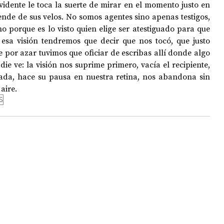
vidente le toca la suerte de mirar en el momento justo en 
nde de sus velos. No somos agentes sino apenas testigos, 
 porque es lo visto quien elige ser atestiguado para que 
OPOLOGÍA
OPINIÓN
50 AÑOS DEL GOLPE
 esa visión tendremos que decir que nos tocó, que justo 
por azar tuvimos que oficiar de escribas allí donde algo 
die ve: la visión nos suprime primero, vacía el recipiente, 
ada, hace su pausa en nuestra retina, nos abandona sin 
aire.
S