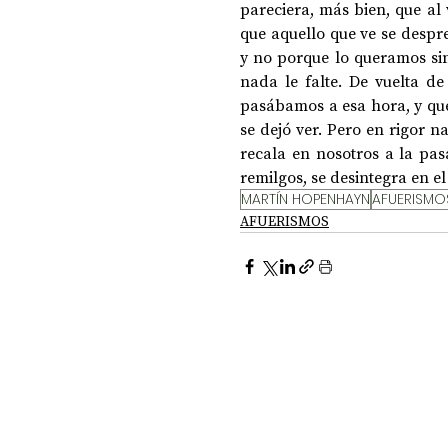
pareciera, más bien, que al 
que aquello que ve se despre
y no porque lo queramos sino
DOSSIER NOCHE DE LAS IDEAS
ANTR
nada le falte. De vuelta de
pasábamos a esa hora, y que 
se dejó ver. Pero en rigor na
CIENCIA Y TECNOLOGÍA
recala en nosotros a la pas
remilgos, se desintegra en el 
MARTÍN HOPENHAYN
AFUERISMO
AFUERISMOS