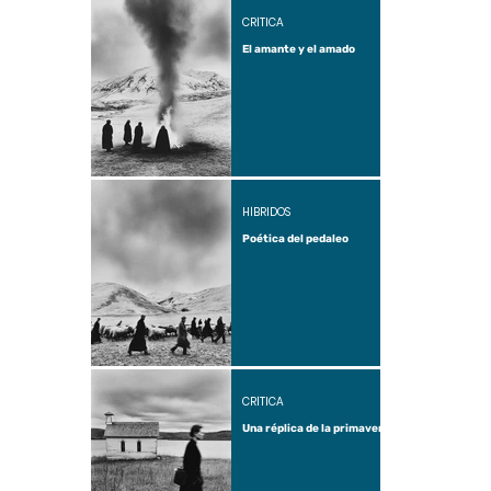
CRÍTICA
El amante y el amado
HÍBRIDOS
Poética del pedaleo
CRÍTICA
Una réplica de la primavera