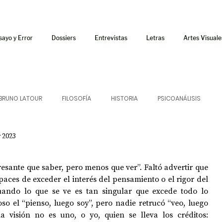
sayo y Error
Dossiers
Entrevistas
Letras
Artes Visuale
BRUNO LATOUR
FILOSOFÍA
HISTORIA
PSICOANÁLISIS
 2023
ÍA
LETRAS
CRÍTICA
CRÓNICA
SONIDOS
esante que saber, pero menos que ver”. Faltó advertir que 
 CURSOS
AUDIOTEXTO
HÍBRIDOS
CINE
FICCIONES
aces de exceder el interés del pensamiento o el rigor del 
uando lo que se ve es tan singular que excede todo lo 
o el “pienso, luego soy”, pero nadie retrucó “veo, luego 
a visión no es uno, o yo, quien se lleva los créditos: 
AFUERISMOS
POESÍA
ENSAYO