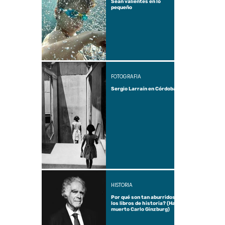
Sean valientes en lo
pequeño
FOTOGRAFÍA
Sergio Larraín en Córdoba
HISTORIA
Por qué son tan aburridos
los libros de historia? (Ha
muerto Carlo Ginzburg)