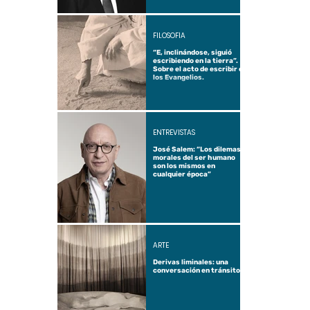
FILOSOFÍA
“E, inclinándose, siguió
escribiendo en la tierra”.
Sobre el acto de escribir en
los Evangelios.
ENTREVISTAS
José Salem: “Los dilemas
morales del ser humano
son los mismos en
cualquier época”
ARTE
Derivas liminales: una
conversación en tránsito