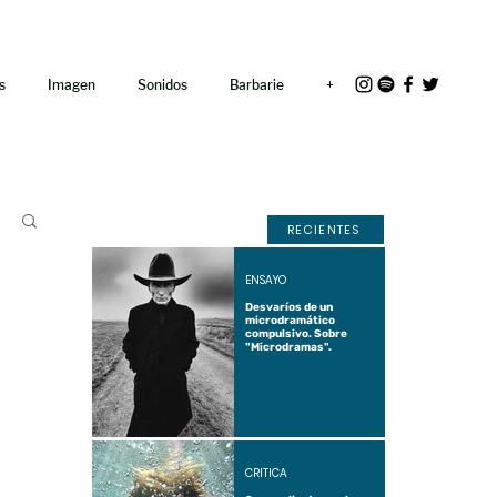
<link rel="icon"
href="/path/to/favicon.ico">
s
Imagen
Sonidos
Barbarie
+
RECIENTES
ENSAYO
Desvaríos de un
microdramático
compulsivo. Sobre
"Microdramas".
CRÍTICA