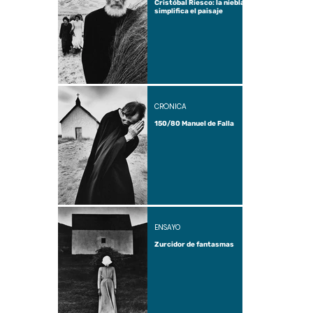
Cristóbal Riesco: la niebla
simplifica el paisaje
CRÓNICA
150/80 Manuel de Falla
ENSAYO
Zurcidor de fantasmas