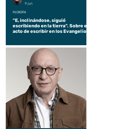
9 jun
FILOSOFÍA
“E, inclinándose, siguió
escribiendo en la tierra”. Sobre el
acto de escribir en los Evangelios.