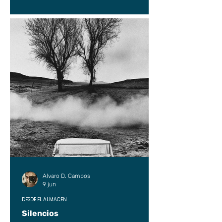
Alvaro D. Campos
9 jun
DESDE EL ALMACÉN
Silencios