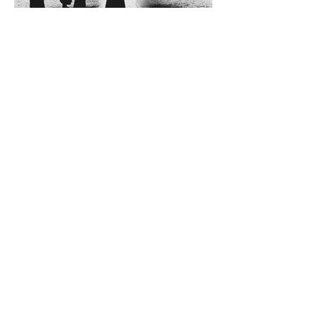
Diego Rossi
9 jun
CRÍTICA
El amante y el amado