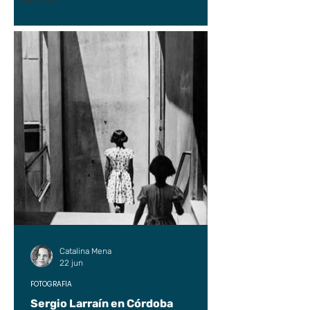
UP2#36
Catalina Mena
22 jun
FOTOGRAFÍA
Sergio Larraín en Córdoba