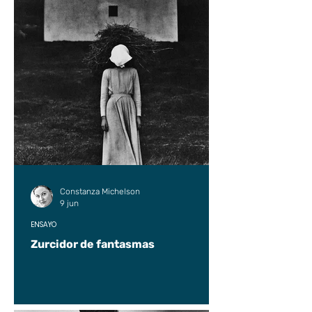
Constanza Michelson
9 jun
ENSAYO
Zurcidor de fantasmas