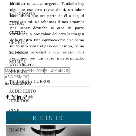
ARTE
irrumpir se vuelve urgente. También hay 
algo que ese otro revive de sí, sin saber 
FOTOGRAFÍA
hasta ahora que era parte de él o ella, al 
verse en mí. No sabemos si nos amamos 
LETRAS
por haber devuelto al otro su parte 
CRÍTICA
extraviada, o por robar del otro la imagen 
de la nuestra. Este equívoco envuelve como 
CRÓNICA
un triunfo sobre el paso del tiempo, como 
SONIDOS
un delirio verosímil a cuyo engaño nos 
rendimos por un lapso indeterminado, 
MÚSICA
pero efímero.
MARTÍN HOPENHAYN
AFUERISMOS
JUKEBOX
AFORISMOS
TALLERES Y CURSOS
AFUERISMOS
AUDIOTEXTO
HÍBRIDOS
CINE
RECIENTES
FICCIONES
IMAGEN