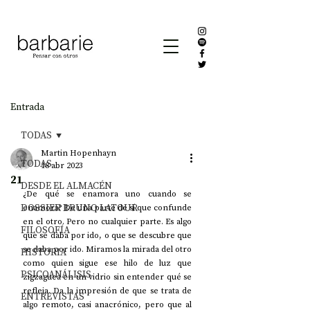
Entrada
TODAS
Martin Hopenhayn
TODAS
18 abr 2023
21
DESDE EL ALMACÉN
¿De qué se enamora uno cuando se 
DOSSIER BRUNO LATOUR
enamora? De una parte de sí que confunde 
en el otro. Pero no cualquier parte. Es algo 
FILOSOFÍA
que se daba por ido, o que se descubre que 
se daba por ido. Miramos la mirada del otro 
HISTORIA
como quien sigue ese hilo de luz que 
PSICOANÁLISIS
zigzaguea en un vidrio sin entender qué se 
refleja. Da la impresión de que se trata de 
ENTREVISTAS
algo remoto, casi anacrónico, pero que al 