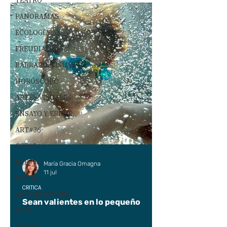
TEATRO
PANORAMAS
ECOLOGÍA
FREUDIANOS
BARBARIE VISUAL
HORÓSCOPO
ARTES VISUALES
ENSAYO Y ERROR
ART#36
CCF#36
E&E#36
María Gracia Omagna
11 jul
UP#36
CRÍTICA
ARQUITECTURA
Sean valientes en lo pequeño
CCF2