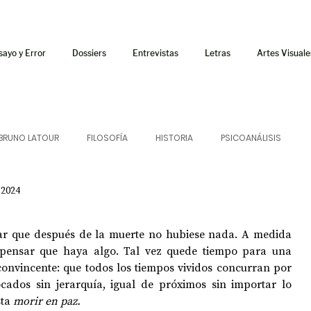
sayo y Error
Dossiers
Entrevistas
Letras
Artes Visuale
BRUNO LATOUR
FILOSOFÍA
HISTORIA
PSICOANÁLISIS
 2024
ÍA
LETRAS
CRÍTICA
CRÓNICA
SONIDOS
r que después de la muerte no hubiese nada. A medida 
 CURSOS
AUDIOTEXTO
HÍBRIDOS
CINE
FICCIONES
pensar que haya algo. Tal vez quede tiempo para una 
onvincente: que todos los tiempos vividos concurran por 
cados sin jerarquía, igual de próximos sin importar lo 
ta 
morir en paz.
AFUERISMOS
POESÍA
ENSAYO