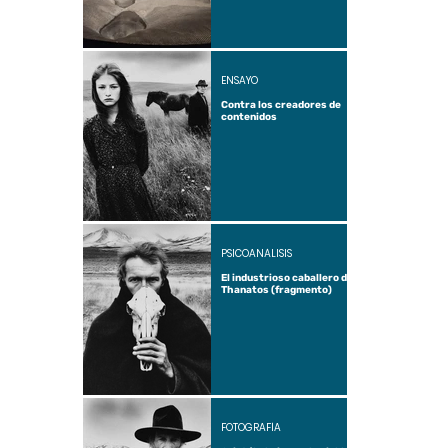
ENSAYO
Contra los creadores de
contenidos
PSICOANÁLISIS
El industrioso caballero de
Thanatos (fragmento)
FOTOGRAFÍA