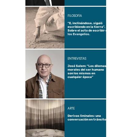
FILOSOFÍA
“E, inclinándose, siguió
escribiendo en la tierra”.
Sobre el acto de escribir en
los Evangelios.
ENTREVISTAS
José Salem: “Los dilemas
morales del ser humano
son los mismos en
cualquier época”
ARTE
Derivas liminales: una
conversación en tránsito