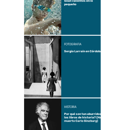
Sean valientes en lo
pequeño
FOTOGRAFÍA
Sergio Larraín en Córdoba
HISTORIA
Por qué son tan aburridos
los libros de historia? (Ha
muerto Carlo Ginzburg)