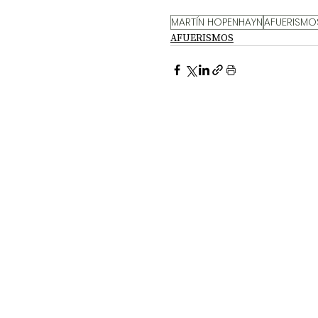
MARTÍN HOPENHAYN
AFUERISMO
AFUERISMOS
DOSSIER NOCHE DE LAS IDEAS
ANTR
CIENCIA Y TECNOLOGÍA