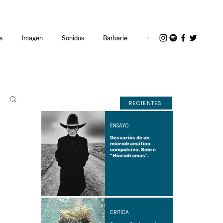
<link rel="icon"
href="/path/to/favicon.ico">
s
Imagen
Sonidos
Barbarie
+
RECIENTES
ENSAYO
Desvaríos de un
microdramático
compulsivo. Sobre
"Microdramas".
CRÍTICA