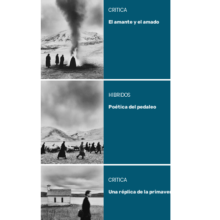
CRÍTICA
El amante y el amado
HÍBRIDOS
Poética del pedaleo
CRÍTICA
Una réplica de la primavera