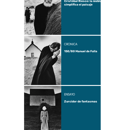
Cristóbal Riesco: la niebla
simplifica el paisaje
CRÓNICA
150/80 Manuel de Falla
ENSAYO
Zurcidor de fantasmas