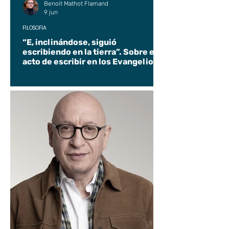
Benoit Mathot Flamand
9 jun
FILOSOFÍA
“E, inclinándose, siguió
escribiendo en la tierra”. Sobre el
acto de escribir en los Evangelios.