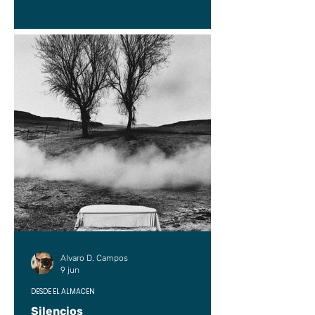
Alvaro D. Campos
9 jun
DESDE EL ALMACÉN
Silencios