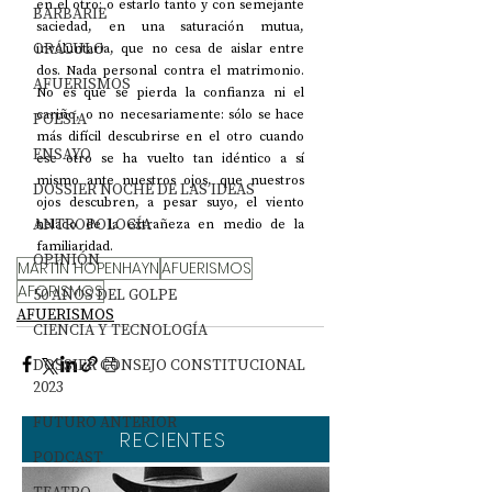
en el otro; o estarlo tanto y con semejante 
BARBARIE
saciedad, en una saturación mutua, 
ORÁCULO
involuntaria, que no cesa de aislar entre 
dos. Nada personal contra el matrimonio. 
AFUERISMOS
No es que se pierda la confianza ni el 
cariño, o no necesariamente: sólo se hace 
POESÍA
más difícil descubrirse en el otro cuando 
ENSAYO
ese otro se ha vuelto tan idéntico a sí 
mismo ante nuestros ojos, que nuestros 
DOSSIER NOCHE DE LAS IDEAS
ojos descubren, a pesar suyo, el viento 
ANTROPOLOGÍA
helado de la extrañeza en medio de la 
familiaridad.
OPINIÓN
MARTÍN HOPENHAYN
AFUERISMOS
AFORISMOS
50 AÑOS DEL GOLPE
AFUERISMOS
CIENCIA Y TECNOLOGÍA
DOSSIER CONSEJO CONSTITUCIONAL
2023
FUTURO ANTERIOR
RECIENTES
PODCAST