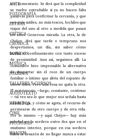
ARTE
o el comentario. Se dirá que la complicidad 
se vuelve entrañable si ya no hacen falta 
FOTOGRAFÍA
palabras para confirmar la cercanía, y que 
son más sutiles, no más toscos, los hilos que 
LETRAS
viajan del uno al otro a medida que pasan 
CRÍTICA
los años. Generosa mirada. La otra, la de 
Chéjov, dirá que tarde o temprano nos 
CRÓNICA
despertamos, un día, sin saber cómo 
SONIDOS
burlar el confinamiento con tanto exceso 
de proximidad. Aun así, seguimos allí. La 
MÚSICA
costumbre hizo impensable la alternativa 
de despertar sin el roce de un cuerpo 
JUKEBOX
familiar o íntimo que alivia del espanto de 
TALLERES Y CURSOS
morir solos. Pero una cosa no quita la otra. 
El matrimonio —largo, constante, continuo
AUDIOTEXTO
— tal vez sea lo que mejor nos señala hasta 
HÍBRIDOS
dónde llega, y cómo se agota, el recurso de 
permearse de otro cuerpo y de otra vida. 
CINE
Por lo mismo —y aquí Chéjov— hay más 
soledad en la sordera entre dos que en el 
FICCIONES
mutismo interior, porque en esa sordera 
IMAGEN
habla la desazón de no llegar nunca a estar 