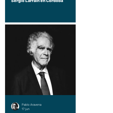
Sergio Larraín en Córdoba
Pablo Aravena
17 jun