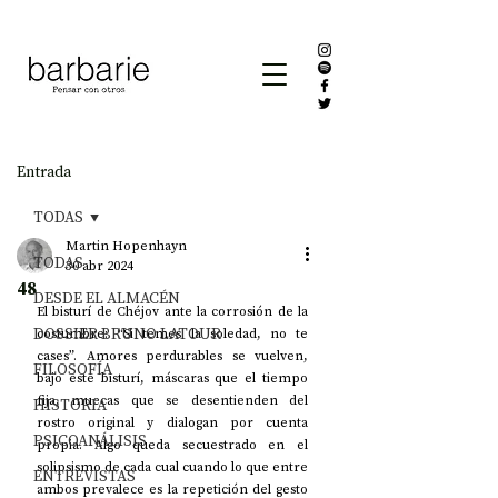
Entrada
TODAS
Martin Hopenhayn
TODAS
30 abr 2024
48
DESDE EL ALMACÉN
El bisturí de Chéjov ante la corrosión de la 
DOSSIER BRUNO LATOUR
costumbre: “Si temes la soledad, no te 
cases”. Amores perdurables se vuelven, 
FILOSOFÍA
bajo este bisturí, máscaras que el tiempo 
fija, muecas que se desentienden del 
HISTORIA
rostro original y dialogan por cuenta 
PSICOANÁLISIS
propia. Algo queda secuestrado en el 
solipsismo de cada cual cuando lo que entre 
ENTREVISTAS
ambos prevalece es la repetición del gesto 