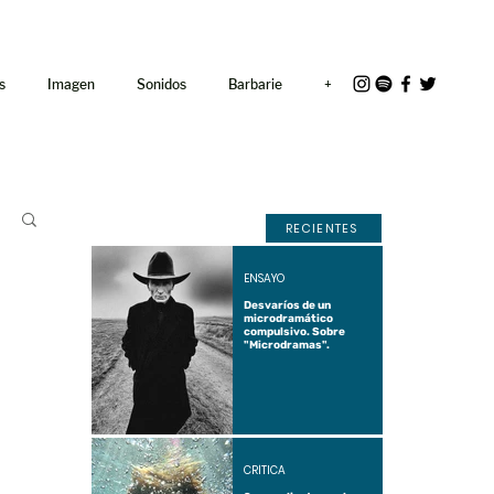
<link rel="icon"
href="/path/to/favicon.ico">
s
Imagen
Sonidos
Barbarie
+
RECIENTES
ENSAYO
Desvaríos de un
microdramático
compulsivo. Sobre
"Microdramas".
CRÍTICA