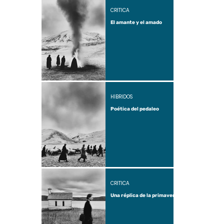
CRÍTICA
El amante y el amado
HÍBRIDOS
Poética del pedaleo
CRÍTICA
Una réplica de la primavera