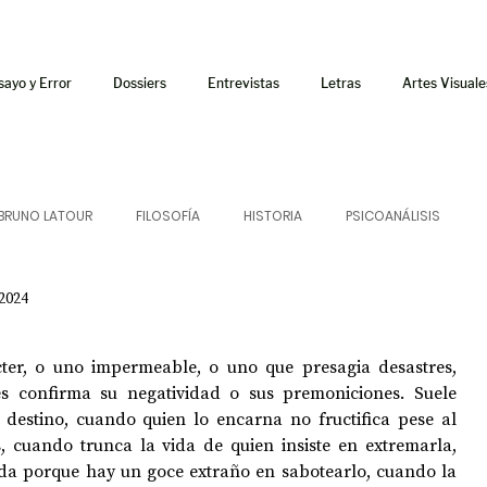
sayo y Error
Dossiers
Entrevistas
Letras
Artes Visuale
BRUNO LATOUR
FILOSOFÍA
HISTORIA
PSICOANÁLISIS
 2024
ÍA
LETRAS
CRÍTICA
CRÓNICA
SONIDOS
ter, o uno impermeable, o uno que presagia desastres, 
 CURSOS
AUDIOTEXTO
HÍBRIDOS
CINE
FICCIONES
es confirma su negatividad o sus premoniciones. Suele 
n destino, cuando quien lo encarna no fructifica pese al 
, cuando trunca la vida de quien insiste en extremarla, 
da porque hay un goce extraño en sabotearlo, cuando la 
AFUERISMOS
POESÍA
ENSAYO