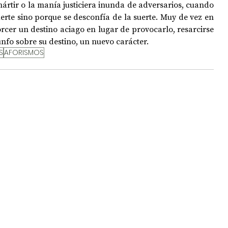
mártir o la manía justiciera inunda de adversarios, cuando 
erte sino porque se desconfía de la suerte. Muy de vez en 
rcer un destino aciago en lugar de provocarlo, resarcirse 
OPOLOGÍA
OPINIÓN
50 AÑOS DEL GOLPE
unfo sobre su destino, un nuevo carácter.
S
AFORISMOS