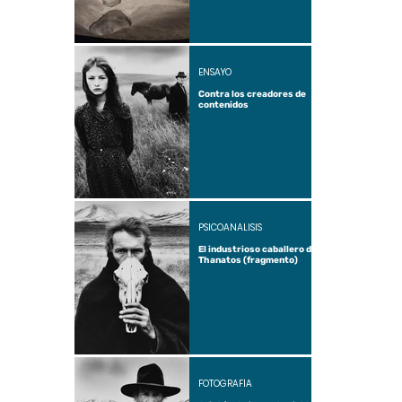
ENSAYO
Contra los creadores de
contenidos
PSICOANÁLISIS
El industrioso caballero de
Thanatos (fragmento)
FOTOGRAFÍA