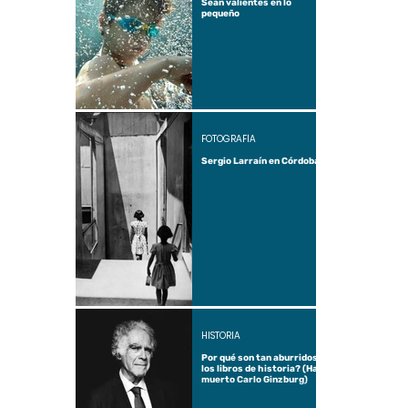
Sean valientes en lo
pequeño
FOTOGRAFÍA
Sergio Larraín en Córdoba
HISTORIA
Por qué son tan aburridos
los libros de historia? (Ha
muerto Carlo Ginzburg)