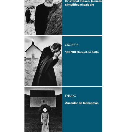
Cristóbal Riesco: la niebla
simplifica el paisaje
CRÓNICA
150/80 Manuel de Falla
ENSAYO
Zurcidor de fantasmas