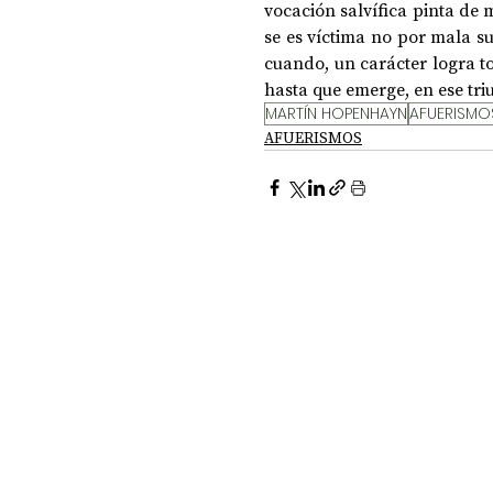
vocación salvífica pinta de 
se es víctima no por mala su
cuando, un carácter logra to
DOSSIER NOCHE DE LAS IDEAS
ANTR
hasta que emerge, en ese tri
MARTÍN HOPENHAYN
AFUERISMO
AFUERISMOS
CIENCIA Y TECNOLOGÍA