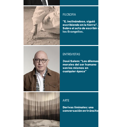
FILOSOFÍA
“E, inclinándose, siguió
escribiendo en la tierra”.
Sobre el acto de escribir en
los Evangelios.
ENTREVISTAS
José Salem: “Los dilemas
morales del ser humano
son los mismos en
cualquier época”
ARTE
Derivas liminales: una
conversación en tránsito