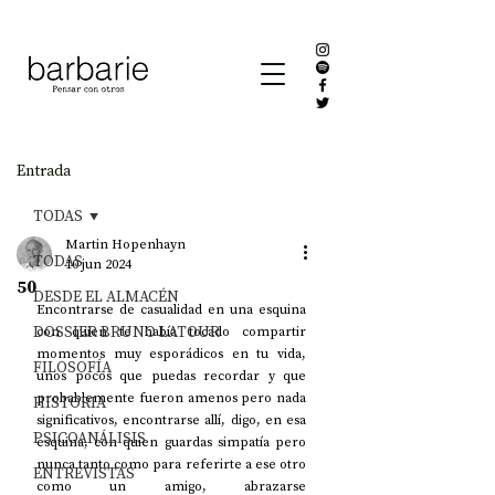
Entrada
TODAS
Martin Hopenhayn
TODAS
10 jun 2024
50
DESDE EL ALMACÉN
Encontrarse de casualidad en una esquina 
DOSSIER BRUNO LATOUR
con quien te había tocado compartir 
momentos muy esporádicos en tu vida, 
FILOSOFÍA
unos pocos que puedas recordar y que 
probablemente fueron amenos pero nada 
HISTORIA
significativos, encontrarse allí, digo, en esa 
PSICOANÁLISIS
esquina, con quien guardas simpatía pero 
nunca tanto como para referirte a ese otro 
ENTREVISTAS
como un amigo, abrazarse 