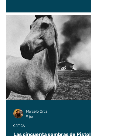
Marcelo Ortiz
9 jun
CRÍTICA
Las cincuenta sombras de Pistolas