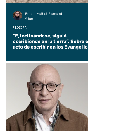
Benoit Mathot Flamand
9 jun
FILOSOFÍA
“E, inclinándose, siguió
escribiendo en la tierra”. Sobre el
acto de escribir en los Evangelios.