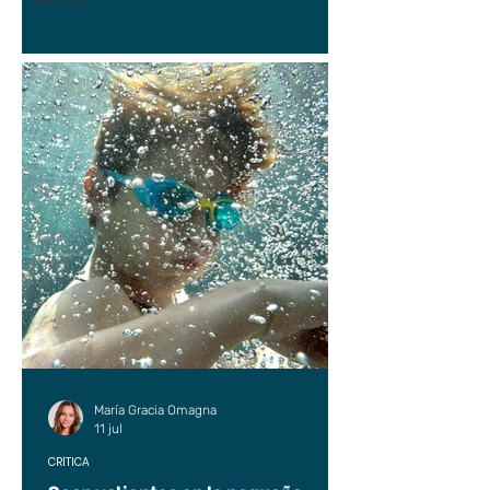
UP2#36
María Gracia Omagna
11 jul
CRÍTICA