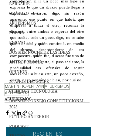
coincidieron al ir un poco más lejos en 
BARBARIE
expresar lo que un abrazo puede llegar a 
ORÁCULO
expresar, obviaron, digo, sin razón 
aparente, ese punto en que habría que 
AFUERISMOS
empezar a soltar al otro, retomar la 
distancia entre ambos o esperar del otro 
POESÍA
que suelte, ceda un poco, digo, no se sabe 
ENSAYO
quién decidió y quién consintió, en medio 
del abrazo, desentenderse de esa 
DOSSIER NOCHE DE LAS IDEAS
compostura, quién fue, si acaso fue uno de 
ANTROPOLOGÍA
los dos, el de este gesto, el paso adelante, la 
prodigalidad casi ofensiva de seguir 
OPINIÓN
abrazados un buen rato, un poco extraño, 
cierto, pero pensándolo bien, por qué no.
50 AÑOS DEL GOLPE
MARTÍN HOPENHAYN
AFUERISMOS
CIENCIA Y TECNOLOGÍA
AFORISMOS
AFUERISMOS
DOSSIER CONSEJO CONSTITUCIONAL
2023
FUTURO ANTERIOR
PODCAST
RECIENTES