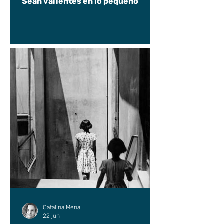
Sean valientes en lo pequeño
Catalina Mena
22 jun