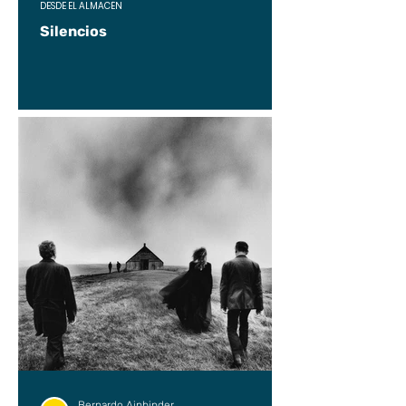
DESDE EL ALMACÉN
Silencios
Bernardo Ainbinder