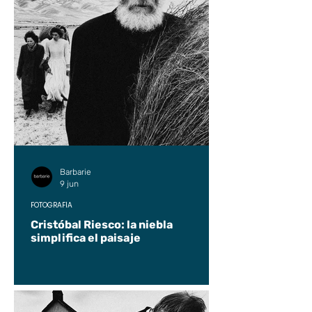
Barbarie
9 jun
FOTOGRAFÍA
Cristóbal Riesco: la niebla
simplifica el paisaje