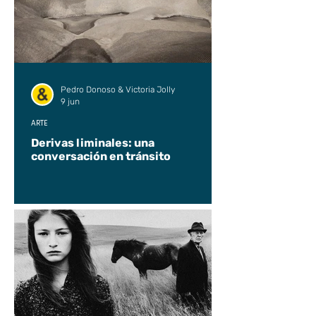
Pedro Donoso & Victoria Jolly
9 jun
ARTE
Derivas liminales: una
conversación en tránsito