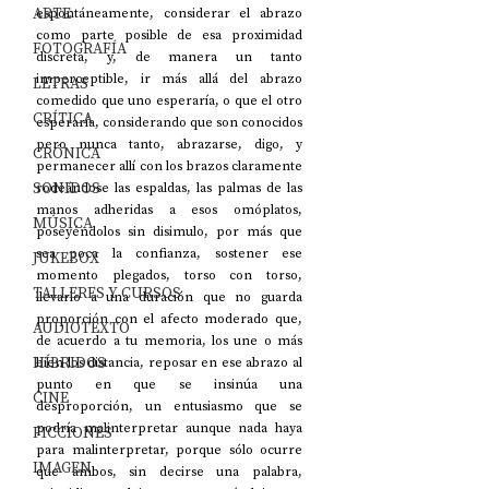
ARTE
espontáneamente, considerar el abrazo 
como parte posible de esa proximidad 
FOTOGRAFÍA
discreta, y, de manera un tanto 
imperceptible, ir más allá del abrazo 
LETRAS
comedido que uno esperaría, o que el otro 
CRÍTICA
esperaría, considerando que son conocidos 
pero nunca tanto, abrazarse, digo, y 
CRÓNICA
permanecer allí con los brazos claramente 
SONIDOS
rodeándose las espaldas, las palmas de las 
manos adheridas a esos omóplatos, 
MÚSICA
poseyéndolos sin disimulo, por más que 
sea poca la confianza, sostener ese 
JUKEBOX
momento plegados, torso con torso, 
TALLERES Y CURSOS
llevarlo a una duración que no guarda 
proporción con el afecto moderado que, 
AUDIOTEXTO
de acuerdo a tu memoria, los une o más 
HÍBRIDOS
bien los distancia, reposar en ese abrazo al 
punto en que se insinúa una 
CINE
desproporción, un entusiasmo que se 
podría malinterpretar aunque nada haya 
FICCIONES
para malinterpretar, porque sólo ocurre 
IMAGEN
que ambos, sin decirse una palabra, 