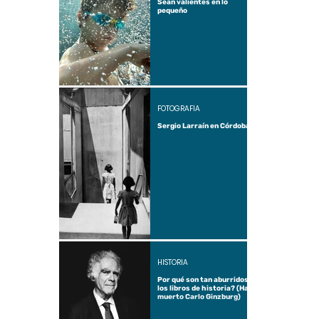
Sean valientes en lo
pequeño
FOTOGRAFÍA
Sergio Larraín en Córdoba
HISTORIA
Por qué son tan aburridos
los libros de historia? (Ha
muerto Carlo Ginzburg)