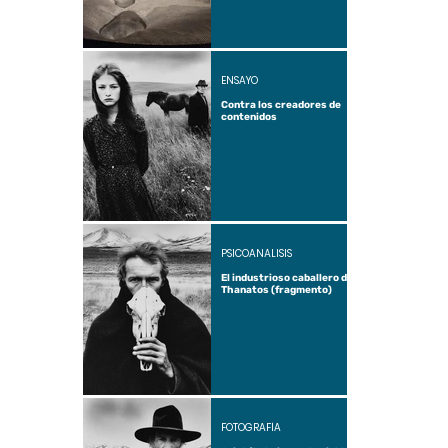
ENSAYO
Contra los creadores de
contenidos
PSICOANÁLISIS
El industrioso caballero de
Thanatos (fragmento)
FOTOGRAFÍA