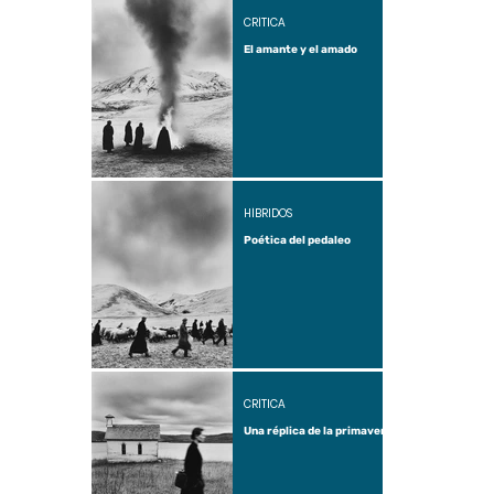
CRÍTICA
El amante y el amado
HÍBRIDOS
Poética del pedaleo
CRÍTICA
Una réplica de la primavera