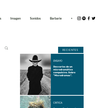
<link rel="icon"
href="/path/to/favicon.ico">
s
Imagen
Sonidos
Barbarie
+
RECIENTES
ENSAYO
Desvaríos de un
microdramático
compulsivo. Sobre
"Microdramas".
CRÍTICA