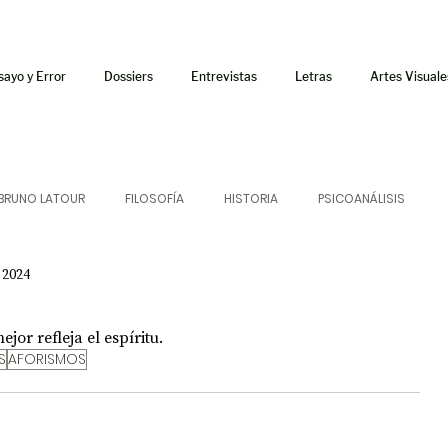
sayo y Error
Dossiers
Entrevistas
Letras
Artes Visuale
BRUNO LATOUR
FILOSOFÍA
HISTORIA
PSICOANÁLISIS
 2024
ÍA
LETRAS
CRÍTICA
CRÓNICA
SONIDOS
jor refleja el espíritu.
S
AFORISMOS
 CURSOS
AUDIOTEXTO
HÍBRIDOS
CINE
FICCIONES
AFUERISMOS
POESÍA
ENSAYO