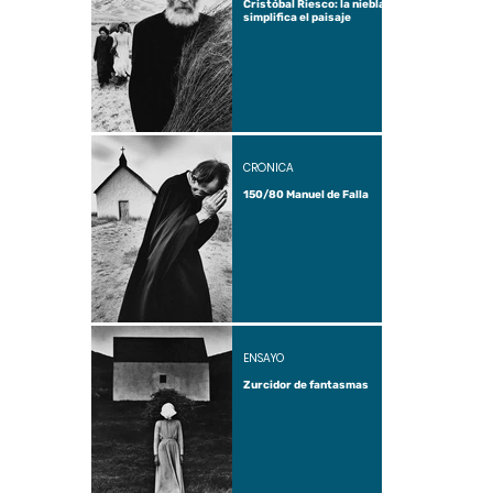
Cristóbal Riesco: la niebla
simplifica el paisaje
CRÓNICA
150/80 Manuel de Falla
ENSAYO
Zurcidor de fantasmas