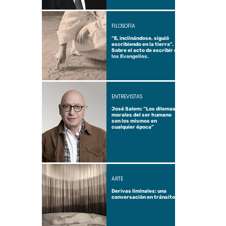
FILOSOFÍA
“E, inclinándose, siguió
escribiendo en la tierra”.
Sobre el acto de escribir en
los Evangelios.
ENTREVISTAS
José Salem: “Los dilemas
morales del ser humano
son los mismos en
cualquier época”
ARTE
Derivas liminales: una
conversación en tránsito