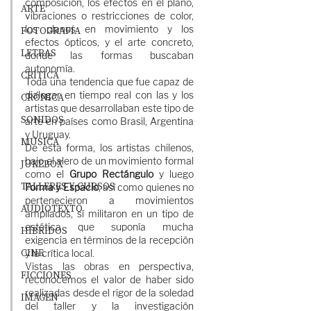
composición, los efectos en el plano, 
ARTE
vibraciones o restricciones de color, 
los planos en movimiento y los 
FOTOGRAFÍA
efectos ópticos, y el arte concreto, 
LETRAS
donde las formas buscaban 
autonomía. 
CRÍTICA
Toda una tendencia que fue capaz de 
dialogar en tiempo real con las y los 
CRÓNICA
artistas que desarrollaban este tipo de 
SONIDOS
arte en países como Brasil, Argentina 
y Uruguay. 
MÚSICA
De esta forma, los artistas chilenos, 
bajo el alero de un movimiento formal 
JUKEBOX
como el 
Grupo Rectángulo 
y luego 
TALLERES Y CURSOS
Forma y Espacio
, así como quienes no 
pertenecieron a movimientos 
AUDIOTEXTO
ampliados, sí militaron en un tipo de 
estética que suponía mucha 
HÍBRIDOS
exigencia en términos de la recepción 
CINE
y la crítica local.  
Vistas las obras en perspectiva, 
FICCIONES
reconocemos el valor de haber sido 
realizadas desde el rigor de la soledad 
IMAGEN
del taller y la investigación 