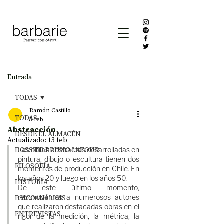
Entrada
TODAS
Ramón Castillo
TODAS
5 feb
Abstracción
DESDE EL ALMACÉN
Actualizado:
13 feb
DOSSIER BRUNO LATOUR
Las obras abstractas desarrolladas en 
pintura, dibujo o escultura tienen dos 
FILOSOFÍA
momentos de producción en Chile. En 
los años 20 y luego en los años 50. 
HISTORIA
De este último momento, 
PSICOANÁLISIS
reconocemos a numerosos autores 
que realizaron destacadas obras en el 
ENTREVISTAS
rigor de la medición, la métrica, la 