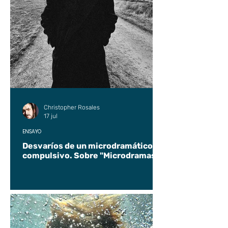
Christopher Rosales
17 jul
ENSAYO
Desvaríos de un microdramático
compulsivo. Sobre "Microdramas".