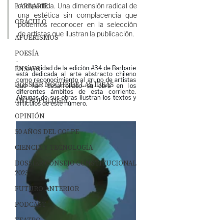
BARBARIE
compartida. Una dimensión radical de 
una estética sin complacencia que 
ORÁCULO
podemos reconocer en la selección 
de artistas que ilustran la publicación.
AFUERISMOS
POESÍA
-
ENSAYO
La visualidad de la edición 
#34
 de Barbarie 
está dedicada al arte abstracto chileno 
como reconocimiento al grupo de artistas 
DOSSIER NOCHE DE LAS IDEAS
que han desarrollado su obra en los 
diferentes ámbitos de esta corriente. 
Algunas de sus obras ilustran los textos y 
ANTROPOLOGÍA
artículos de este número.
OPINIÓN
50 AÑOS DEL GOLPE
CIENCIA Y TECNOLOGÍA
DOSSIER CONSEJO CONSTITUCIONAL
2023
FUTURO ANTERIOR
PODCAST