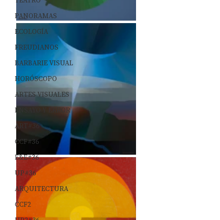
TEATRO
PANORAMAS
ECOLOGÍA
FREUDIANOS
BARBARIE VISUAL
HORÓSCOPO
ARTES VISUALES
ENSAYO Y ERROR
ART#36
CCF#36
E&E#36
UP#36
ARQUITECTURA
CCF2