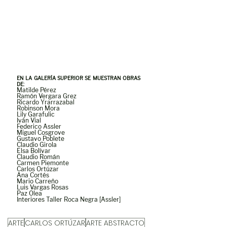
EN LA GALERÍA SUPERIOR SE MUESTRAN OBRAS 
DE:
Matilde Pérez
Ramón Vergara Grez
Ricardo Yrarrazabal
Robinson Mora
Lily Garafulic
Iván Vial
Federico Assler
Miguel Cosgrove
Gustavo Poblete
Claudio Girola
Elsa Bolívar
Claudio Román
Carmen Piemonte
Carlos Ortúzar
Ana Cortés
Mario Carreño
Luis Vargas Rosas
Paz Olea
Interiores Taller Roca Negra [Assler]
ARTE
CARLOS ORTÚZAR
ARTE ABSTRACTO