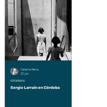
Catalina Mena
22 jun
FOTOGRAFÍA
Sergio Larraín en Córdoba