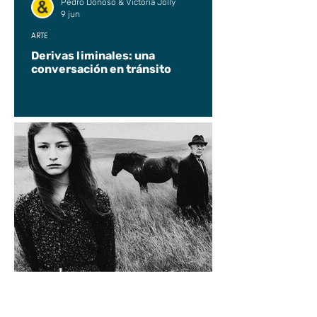
Pedro Donoso & Victoria Jolly
9 jun
ARTE
Derivas liminales: una
conversación en tránsito