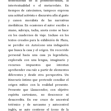
sentenciosas de la posmodernidad, la 
intertextualidad o el metarrelato. En 
tiempos de catecismos, tampoco expresa 
una actitud activista o discursiva afín al gusto 
y canon moralista de las narrativas 
mediáticas. En ocasiones el autor escribe a 
mano, subraya, tacha, anota como se hace 
en los cuadernos de viaje. Incluso en los 
textos creados para la exhibición de Plaza, 
se percibe en 
Autoícono
 una indagación 
que busca la casa y el origen. Un recorrido 
personal hacia una casa ya legendaria, 
explorada con una lengua, imaginario y 
recursos impuestos que intentan 
aprehender esa raíz a partir de elementos 
diferentes y desde otra perspectiva. Un 
itinerario íntimo que pretende conciliar el 
origen mítico con la realidad presente. 
Presente que Llaxacondor, con objetivo 
espíritu cartesiano, no desconoce ni 
desacredita. En ese cruce de ancestral 
totémico y de sarcasmo y autocontrol 
inglés, se auto contiene el ícono de la 