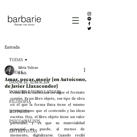
Entrada
TODAS
Silvia Veloso
TODAS
5 feb
Amar, pecar, morir [en Autoícono,
DESDE EL ALMACÉN
de Javier Llaxacondor]
DOSSIER BRUNO LATOUR
Como libro, 
Autoícono
 no sigue el formato 
común. Es un libro objeto, ese tipo de 
obra 
FILOSOFÍA
en el que la forma física tiene el mismo 
HISTORIA
protagonismo que el contenido y las ideas 
escritas
. Hoy, el libro objeto tiene un valor 
PSICOANÁLISIS
particular, y es que su materialidad 
sensorial no puede, al menos de 
ENTREVISTAS
momento, digitalizarse. Cuando recibí 