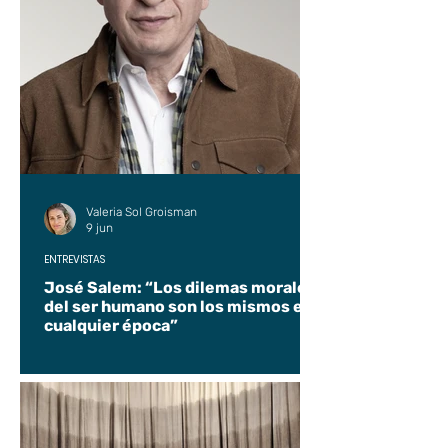
Valeria Sol Groisman
9 jun
ENTREVISTAS
José Salem: “Los dilemas morales
del ser humano son los mismos en
cualquier época”