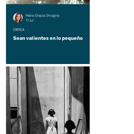
María Gracia Omagna
11 jul
CRÍTICA
Sean valientes en lo pequeño