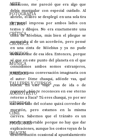
ARTE
Autoícono
, me pareció que era algo que 
debía manipular con especial cuidado. Al 
FOTOGRAFÍA
abrirlo, el libro se desplegó en una sola tira 
LETRAS
de papel impresa por ambos lados con 
textos y dibujos. No era exactamente una 
CRÍTICA
cinta de Möebius, más bien el pliegue se 
asemejaba al de un acordeón, pero pensé 
CRÓNICA
en una cinta de Möebius y ya no pude 
SONIDOS
deshacerme de esa idea. Entonces, porque 
sé que en este punto del planeta en el que 
MÚSICA
coincidimos ambos somos extranjeros, 
JUKEBOX
entré en una conversación imaginaria con 
el autor: Dime chasqui, adónde vas, qué 
TALLERES Y CURSOS
buscas. En este viaje ¿vas de ida o de 
regreso? ¿Aún te reconoces en ese eterno 
AUDIOTEXTO
retorno a Ítaca? Tú eres chasqui, yo por ser 
HÍBRIDOS
del otro lado del océano quizá corredor de 
maratón, pero estamos en la misma 
CINE
carrera. Sabemos que el tránsito es un 
FICCIONES
estado confortable porque no hay que dar 
explicaciones, aunque los costos vayan de la 
IMAGEN
desorientación ocasional al apuntalamiento 