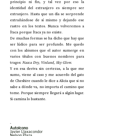
principio ni fin, y tal vez por eso la 
identidad del extranjero es siempre ser 
extranjero. Hasta que un día se sorprende 
extrañándose de sí mismo y dejando ese 
rastro en los textos. Nunca volveremos a 
Ítaca porque Ítaca ya no existe.
De muchas formas se ha dicho que hay que 
ser lúdico para ser profundo. Me quedo 
con los abismos que el autor sumerge en 
varios títulos con buenos nombres para 
tragos: 
Nazca Dry, Vinland, Sky Glow.
Y en esa deriva sin certezas, a la que me 
sumo, viene al caso y me acuerdo del gato 
de Cheshire cuando le dice a Alicia que si no 
sabe a dónde va, no importa el camino que 
tome. Porque siempre llegará a algún lugar. 
Si camina lo bastante.
-
Autoícono
Javier Llaxacondor
Nelson Plaza