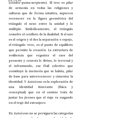
UP2#36
(cóndor-puma-serpiente). El tres es pilar 
de armonía en todas las religiones y 
culturas que de forma intuitiva, supieron 
reconocer en la figura geométrica del 
triángulo el nexo entre la unidad y lo 
múltiple. Simbólicamente, el triángulo 
resuelve el conflicto de la dualidad. Si el uno 
es el origen y el dos la separación o espejo, 
el triángulo -tres-, es el punto de equilibrio 
que permite la creación. La estructura de 
resiliencia que organiza el caos del 
presente y conecta lo divino, lo terrenal y 
el inframundo, ese fósil colectivo que 
constituye la memoria que se habita, pilar 
de base para autoreconocer y cimentar la 
identidad. Y 
Autoícono 
es la exploración de 
una identidad itinerante (física y 
conceptual) que en el camino trata de 
juntar los jirones que el viaje va rasgando 
en el traje del extranjero. 
En 
Autoícono
 no se persiguen las categorías 