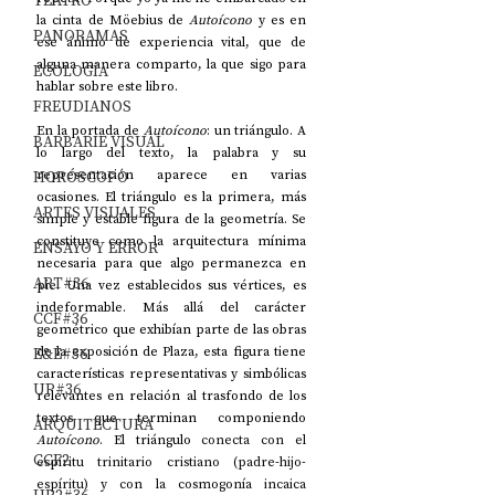
TEATRO
la cinta de Möebius de 
Autoícono 
y es en 
PANORAMAS
ese ánimo de experiencia vital, que de 
alguna manera comparto, la que sigo para 
ECOLOGÍA
hablar sobre este libro.
FREUDIANOS
En la portada de 
Autoícono
: un triángulo. A 
BARBARIE VISUAL
lo largo del texto, la palabra y su 
HORÓSCOPO
representación aparece en varias 
ocasiones. El triángulo es ​​la primera, más 
ARTES VISUALES
simple y estable figura de la geometría. Se 
constituye como la arquitectura mínima 
ENSAYO Y ERROR
necesaria para que algo permanezca en 
ART#36
pie. Una vez establecidos sus vértices, es 
indeformable. Más allá del carácter 
CCF#36
geométrico que exhibían parte de las obras 
E&E#36
de la exposición de Plaza, esta figura tiene 
características representativas y simbólicas 
UP#36
relevantes en relación al trasfondo de los 
textos que terminan componiendo 
ARQUITECTURA
Autoícono
. El triángulo 
conecta con el 
CCF2
espíritu trinitario cristiano (padre-hijo-
espíritu) y con la cosmogonía incaica 