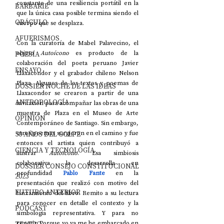
constante de una resiliencia portátil en la 
BARBARIE
que la única casa posible termina siendo el 
ORÁCULO
cuerpo que se desplaza.
AFUERISMOS
Con la curatoría de Mabel Palavecino, el 
POESÍA
objeto 
Autoícono
 es producto de la 
colaboración del poeta peruano Javier 
ENSAYO
Llaxacondor y el grabador chileno Nelson 
Plaza. Algunos de los textos y poemas de 
DOSSIER NOCHE DE LAS IDEAS
Llaxacondor se crearon a partir de una 
ANTROPOLOGÍA
invitación para acompañar las obras de una 
muestra de Plaza en el Museo de Arte 
OPINIÓN
Contemporáneo de Santiago. Sin embargo, 
50 AÑOS DEL GOLPE
otros poemas surgieron en el camino y fue 
entonces el artista quien contribuyó a 
CIENCIA Y TECNOLOGÍA
ilustrar 
Autoícono
. Esa simbiosis 
colaborativa la desarrolla en 
DOSSIER CONSEJO CONSTITUCIONAL
profundidad 
Pablo Fante
en la 
2023
presentación que realizó con motivo del 
FUTURO ANTERIOR
lanzamiento del libro. Remito a su lectura 
para conocer en detalle el contexto y la 
PODCAST
simbología representativa. Y para no 
repetir. Porque yo ya me he embarcado en 