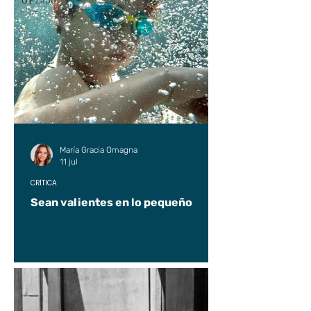
UP2#36
María Gracia Omagna
11 jul
CRÍTICA
Sean valientes en lo pequeño