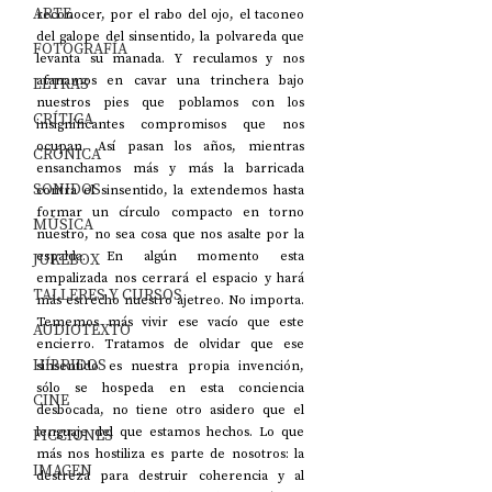
ARTE
reconocer, por el rabo del ojo, el taconeo 
del galope del sinsentido, la polvareda que 
FOTOGRAFÍA
levanta su manada. Y reculamos y nos 
afanamos en cavar una trinchera bajo 
LETRAS
nuestros pies que poblamos con los 
CRÍTICA
insignificantes compromisos que nos 
ocupan. Así pasan los años, mientras 
CRÓNICA
ensanchamos más y más la barricada 
SONIDOS
contra el sinsentido, la extendemos hasta 
formar un círculo compacto en torno 
MÚSICA
nuestro, no sea cosa que nos asalte por la 
espalda. En algún momento esta 
JUKEBOX
empalizada nos cerrará el espacio y hará 
TALLERES Y CURSOS
más estrecho nuestro ajetreo. No importa. 
Tememos más vivir ese vacío que este 
AUDIOTEXTO
encierro. Tratamos de olvidar que ese 
HÍBRIDOS
sinsentido es nuestra propia invención, 
sólo se hospeda en esta conciencia 
CINE
desbocada, no tiene otro asidero que el 
lenguaje del que estamos hechos. Lo que 
FICCIONES
más nos hostiliza es parte de nosotros: la 
IMAGEN
destreza para destruir coherencia y al 