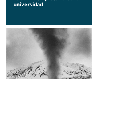
universidad
Diego Rossi
9 jun