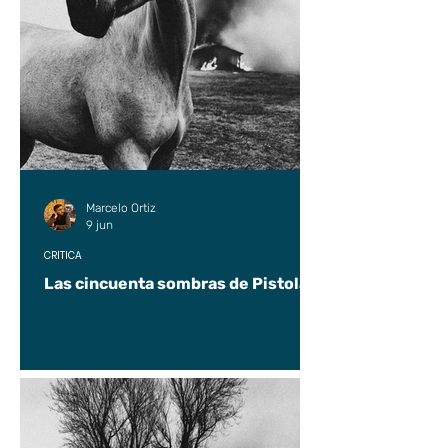
Marcelo Ortiz
9 jun
CRÍTICA
Las cincuenta sombras de Pistolas