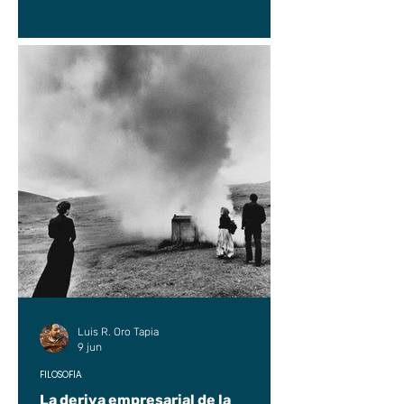
Luis R. Oro Tapia
9 jun
FILOSOFÍA
La deriva empresarial de la