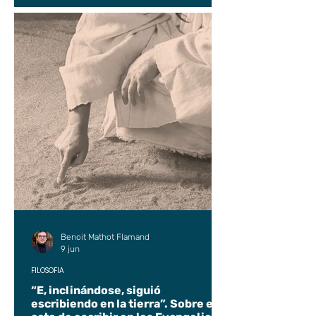
Benoit Mathot Flamand
9 jun
FILOSOFÍA
“E, inclinándose, siguió
escribiendo en la tierra”. Sobre el