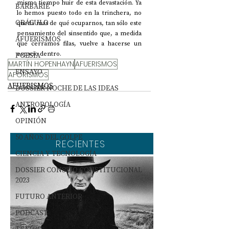
mismo tiempo huir de esta devastación. Ya 
BARBARIE
lo hemos puesto todo en la trinchera, no 
ORÁCULO
queda más de qué ocuparnos, tan sólo este 
pensamiento del sinsentido que, a medida 
AFUERISMOS
que cerramos filas, vuelve a hacerse un 
espacio dentro.
POESÍA
MARTÍN HOPENHAYN
AFUERISMOS
ENSAYO
AFORISMOS
AFUERISMOS
DOSSIER NOCHE DE LAS IDEAS
ANTROPOLOGÍA
OPINIÓN
50 AÑOS DEL GOLPE
RECIENTES
CIENCIA Y TECNOLOGÍA
DOSSIER CONSEJO CONSTITUCIONAL
2023
FUTURO ANTERIOR
PODCAST