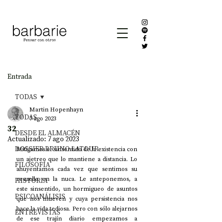
Entrada
TODAS
Martin Hopenhayn
TODAS
7 ago 2023
32
DESDE EL ALMACÉN
Actualizado:
7 ago 2023
DOSSIER BRUNO LATOUR
Mitigamos el sinsentido de la existencia con 
un ajetreo que lo mantiene a distancia. Lo 
FILOSOFÍA
ahuyentamos cada vez que sentimos su 
resuello en la nuca. Le anteponemos, a 
HISTORIA
este sinsentido, un hormigueo de asuntos 
PSICOANÁLISIS
que nos mueven y cuya persistencia nos 
hace la vida tediosa. Pero con sólo alejarnos 
ENTREVISTAS
de ese trajín diario empezamos a 