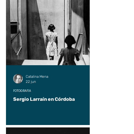
Catalina Mena
22 jun
FOTOGRAFÍA
Sergio Larraín en Córdoba