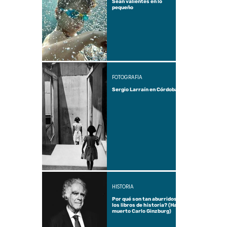
Sean valientes en lo
pequeño
FOTOGRAFÍA
Sergio Larraín en Córdoba
HISTORIA
Por qué son tan aburridos
los libros de historia? (Ha
muerto Carlo Ginzburg)