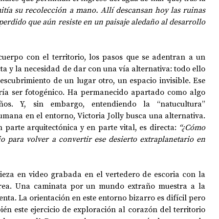
mitía su recolección a mano. Allí descansan hoy las ruinas 
perdido que aún resiste en un paisaje aledaño al desarrollo 
erpo con el territorio, los pasos que se adentran a un 
a y la necesidad de dar con una vía alternativa: todo ello 
escubrimiento de un lugar otro, un espacio invisible. Ese 
ría ser fotogénico. Ha permanecido apartado como algo 
os. Y, sin embargo, entendiendo la “natucultura” 
mana en el entorno, Victoria Jolly busca una alternativa. 
parte arquitectónica y en parte vital, es directa: 
“¿Cómo 
 para volver a convertir ese desierto extraplanetario en 
ieza en video grabada en el vertedero de escoria con la 
rrea. Una caminata por un mundo extraño muestra a la 
nta. La orientación en este entorno bizarro es difícil pero 
én este ejercicio de exploración al corazón del territorio 