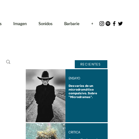
<link rel="icon"
href="/path/to/favicon.ico">
s
Imagen
Sonidos
Barbarie
+
RECIENTES
ENSAYO
Desvaríos de un
microdramático
compulsivo. Sobre
"Microdramas".
CRÍTICA