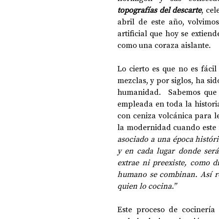
topografías del descarte
, ce
abril de este año, volvimos
artificial que hoy se extien
DOSSIER NOCHE DE LAS IDEAS
ANTR
como una coraza aislante. 
Lo cierto es que no es fácil
CIENCIA Y TECNOLOGÍA
mezclas, y por siglos, ha si
humanidad.  Sabemos que s
empleada en toda la histor
con ceniza volcánica para l
la modernidad cuando este 
asociado a una época históri
y en cada lugar donde será
extrae ni preexiste, como d
humano se combinan. Así rev
quien lo cocina.”
Este proceso de cocinería 