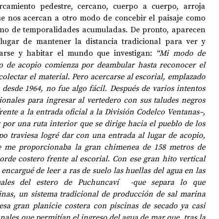
cercamiento pedestre, cercano, cuerpo a cuerpo, arroja 
ue nos acercan a otro modo de concebir el paisaje como 
lleno de temporalidades acumuladas. De pronto, aparecen 
 lugar de mantener la distancia tradicional para ver y 
arse y habitar el mundo que investigan: 
“Mi modo de 
io de acopio comienza por deambular hasta reconocer el 
colectar el material. Pero acercarse al escorial, emplazado 
desde 1964, no fue algo fácil. Después de varios intentos 
cionales para ingresar al vertedero con sus taludes negros 
frente a la entrada oficial a la División Codelco Ventanas–, 
por una ruta interior que se dirige hacia el pueblo de los 
 traviesa logré dar con una entrada al lugar de acopio, 
ue me proporcionaba la gran chimenea de 158 metros de 
orde costero frente al escorial. Con ese gran hito vertical 
encargué de leer a ras de suelo las huellas del agua en las 
ales del estero de Puchuncaví  -que separa lo que 
inas, un sistema tradicional de producción de sal marina 
esa gran planicie costera con piscinas de secado ya casi 
ales que permitían el ingreso del agua de mar que, tras la 