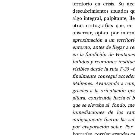
territorio en crisis. Su a
descubrimientos situados q
algo integral, palpitante, 
otras cartografías que, en
observar, optan por intern
aproximación a un territor
entorno, antes de llegar a re
en la fundición de Ventanas 
fallidos y reuniones institu
visibles desde la ruta F-30 –
finalmente conseguí acceder 
Maitenes. Avanzando a campo
gracias a la orientación q
altura, construida hacia el b
que se elevaba al  fondo, me 
inmediaciones de los ram
antiguamente fueron las sal
por evaporación solar. Por 
borradas, corrían grandes can