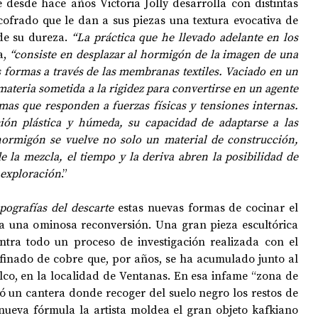
 desde hace años Victoria Jolly desarrolla con distintas 
cofrado que le dan a sus piezas una textura evocativa de 
de su dureza. 
“La práctica que he llevado adelante en los 
a, 
“consiste en desplazar al hormigón de la imagen de una 
s formas a través de las membranas textiles. Vaciado en un 
 materia sometida a la rigidez para convertirse en un agente 
mas que responden a fuerzas físicas y tensiones internas. 
ión plástica y húmeda, su capacidad de adaptarse a las 
hormigón se vuelve no solo un material de construcción, 
la mezcla, el tiempo y la deriva abren la posibilidad de 
 exploración
.”
opografías del descarte
 estas nuevas formas de cocinar el 
a una ominosa reconversión. Una gran pieza escultórica 
tra todo un proceso de investigación realizada con el 
finado de cobre que, por años, se ha acumulado junto al 
lco, en la localidad de Ventanas. En esa infame “zona de 
tró un cantera donde recoger del suelo negro los restos de 
 nueva fórmula la artista moldea el gran objeto kafkiano 