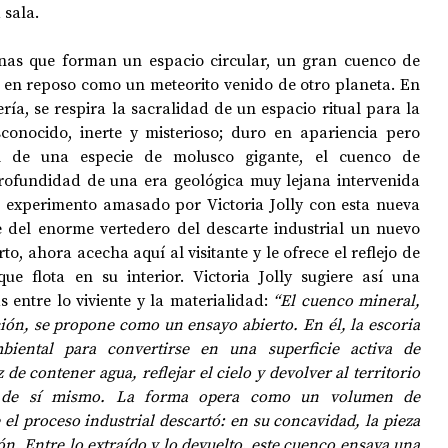
sala. 
inas que forman un espacio circular, un gran cuenco de 
n reposo como un meteorito venido de otro planeta. En 
ría, se respira la sacralidad de un espacio ritual para la 
conocido, inerte y misterioso; duro en apariencia pero 
vulnerable. Como un fósil de una especie de molusco gigante, el cuenco de 
rofundidad de una era geológica muy lejana intervenida 
 experimento amasado por Victoria Jolly con esta nueva 
 del enorme vertedero del descarte industrial un nuevo 
o, ahora acecha aquí al visitante y le ofrece el reflejo de 
e flota en su interior. Victoria Jolly sugiere así una 
s entre lo viviente y la materialidad: 
“El cuenco mineral, 
ción, se propone como un ensayo abierto. En él, la escoria 
iental para convertirse en una superficie activa de 
de contener agua, reflejar el cielo y devolver al territorio 
 de sí mismo. La forma opera como un volumen de 
el proceso industrial descartó: en su concavidad, la pieza 
n. Entre lo extraído y lo devuelto, este cuenco ensaya una 