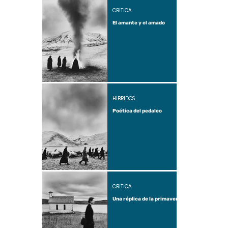
CRÍTICA
El amante y el amado
HÍBRIDOS
Poética del pedaleo
CRÍTICA
Una réplica de la primavera