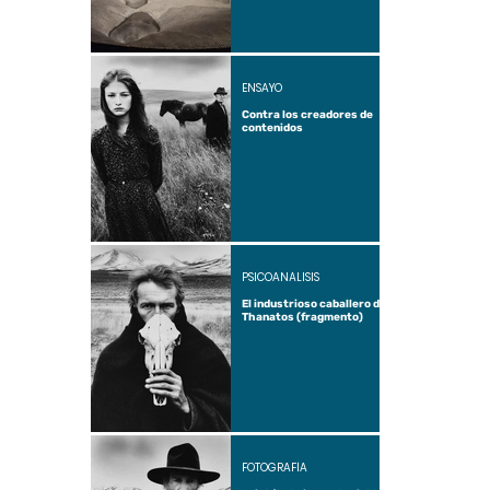
ENSAYO
Contra los creadores de
contenidos
PSICOANÁLISIS
El industrioso caballero de
Thanatos (fragmento)
FOTOGRAFÍA