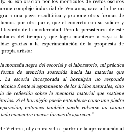
lly. Su exploración por los montículos de restos oscuros 
norme complejo industrial de Ventanas, saca a la luz un 
egra a una pieza escultórica y propone otras formas de 
abemos, por otra parte, que el concreto con su solidez y 
l favorito de la modernidad. Pero la persistencia de este 
embates del tiempo y que logra mantener a raya a la 
naturaleza, empieza a cambiar gracias a la experimentación de la propuesta de 
 propia artista:
a montaña negra del escorial y el laboratorio, mi práctica 
forma de atención sostenida hacia las materias que 
. La escoria incorporada al hormigón no responde 
écnica frente al agotamiento de los áridos naturales, sino 
o de reflexión sobre la memoria material que sostiene 
ritorios. Si el hormigón puede entenderse como una piedra 
reparación, entonces también puede volverse un campo 
rtado encuentre nuevas formas de aparecer.”
de Victoria Jolly cobra vida a partir de la aproximación al 