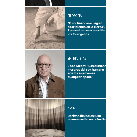
FILOSOFÍA
“E, inclinándose, siguió
escribiendo en la tierra”.
Sobre el acto de escribir en
los Evangelios.
ENTREVISTAS
José Salem: “Los dilemas
morales del ser humano
son los mismos en
cualquier época”
ARTE
Derivas liminales: una
conversación en tránsito