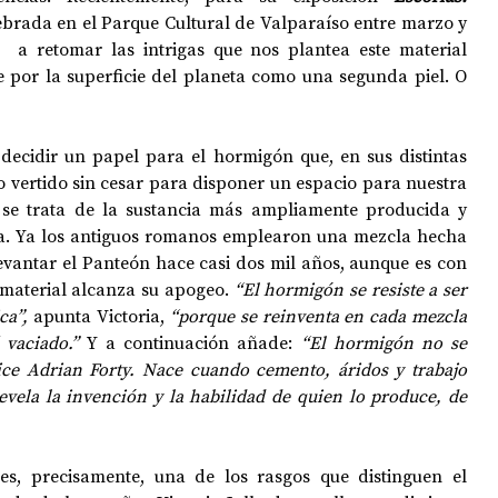
lebrada en el Parque Cultural de Valparaíso entre marzo y 
  a retomar las intrigas que nos plantea este material 
de por la superficie del planeta como una segunda piel. O 
OPOLOGÍA
OPINIÓN
50 AÑOS DEL GOLPE
 decidir un papel para el hormigón que, en sus distintas 
do vertido sin cesar para disponer un espacio para nuestra 
e trata de la sustancia más ampliamente producida y 
ia. Ya los antiguos romanos emplearon una mezcla hecha 
evantar el Panteón hace casi dos mil años, aunque es con 
material alcanza su apogeo. 
“El hormigón se resiste a ser 
ca”,
 apunta Victoria, 
“porque se reinventa en cada mezcla 
 vaciado.”
 Y a continuación añade: 
“El hormigón no se 
ice Adrian Forty. Nace cuando cemento, áridos y trabajo 
ela la invención y la habilidad de quien lo produce, de 
es, precisamente, una de los rasgos que distinguen el 