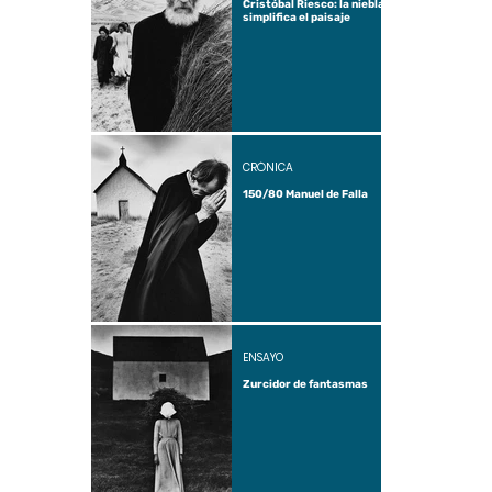
Cristóbal Riesco: la niebla
simplifica el paisaje
CRÓNICA
150/80 Manuel de Falla
ENSAYO
Zurcidor de fantasmas