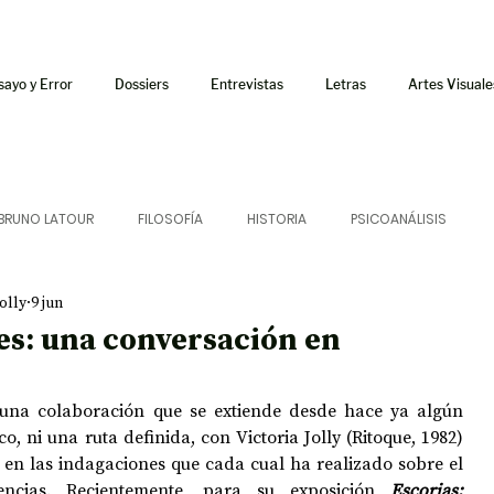
sayo y Error
Dossiers
Entrevistas
Letras
Artes Visuale
BRUNO LATOUR
FILOSOFÍA
HISTORIA
PSICOANÁLISIS
olly
9 jun
ÍA
LETRAS
CRÍTICA
CRÓNICA
SONIDOS
es: una conversación en
 CURSOS
AUDIOTEXTO
HÍBRIDOS
CINE
FICCIONES
e una colaboración que se extiende desde hace ya algún 
o, ni una ruta definida, con Victoria Jolly (Ritoque, 1982) 
n las indagaciones que cada cual ha realizado sobre el 
AFUERISMOS
POESÍA
ENSAYO
ncias. Recientemente, para su exposición 
Escorias: 