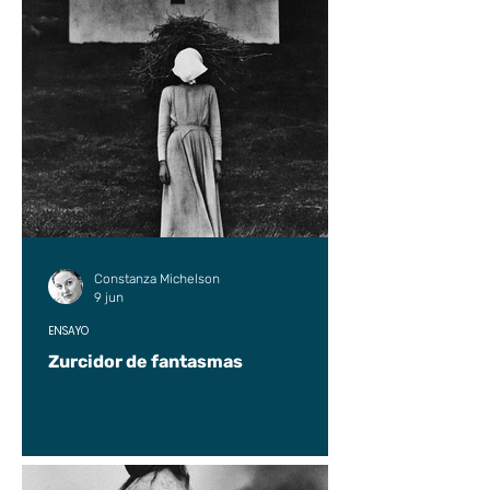
Constanza Michelson
9 jun
ENSAYO
Zurcidor de fantasmas