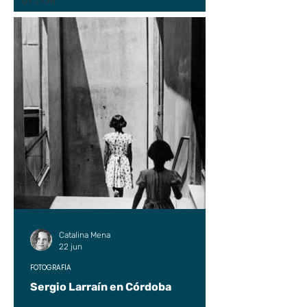
UP2#36
Catalina Mena
22 jun
FOTOGRAFÍA
Sergio Larraín en Córdoba