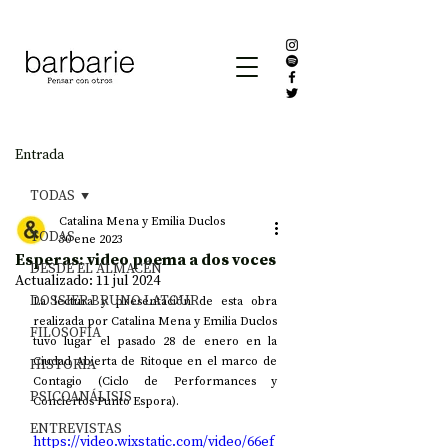
Entrada
TODAS
Catalina Mena y Emilia Duclos
TODAS
30 ene 2023
Esperas: video poema a dos voces
DESDE EL ALMACÉN
Actualizado:
11 jul 2024
DOSSIER BRUNO LATOUR
La lectura y presentación de esta obra 
realizada por Catalina Mena y Emilia Duclos 
FILOSOFÍA
tuvo lugar el pasado 28 de enero en la 
Ciudad Abierta de Ritoque en el marco de 
HISTORIA
Contagio (Ciclo de Performances y 
PSICOANÁLISIS
Conciertos Punto Espora).
ENTREVISTAS
https://video.wixstatic.com/video/66ef