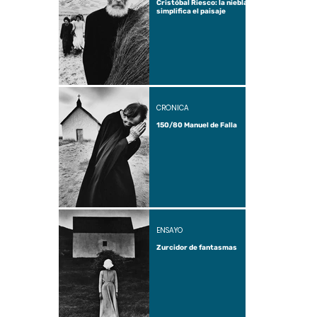
Cristóbal Riesco: la niebla
simplifica el paisaje
CRÓNICA
150/80 Manuel de Falla
ENSAYO
Zurcidor de fantasmas