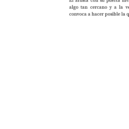
El artista con su puerta in
algo tan cercano y a la v
convoca a hacer posible la 