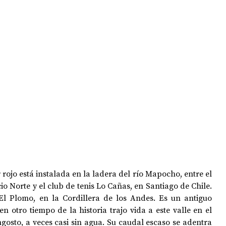
OPOLOGÍA
OPINIÓN
50 AÑOS DEL GOLPE
ojo está instalada en la ladera del río Mapocho, entre el 
o Norte y el club de tenis Lo Cañas, en Santiago de Chile. 
El Plomo, en la Cordillera de los Andes. Es un antiguo 
n otro tiempo de la historia trajo vida a este valle en el 
ngosto, a veces casi sin agua. Su caudal escaso se adentra 