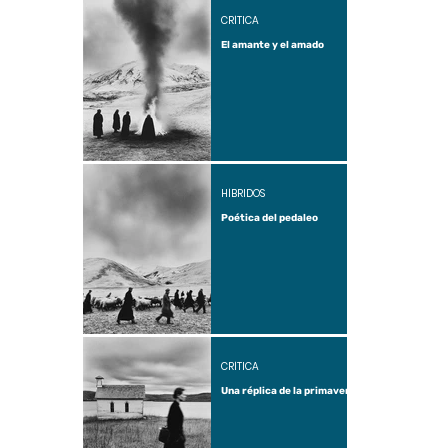
CRÍTICA
El amante y el amado
HÍBRIDOS
Poética del pedaleo
CRÍTICA
Una réplica de la primavera