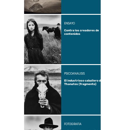
ENSAYO
Contra los creadores de
contenidos
PSICOANÁLISIS
El industrioso caballero de
Thanatos (fragmento)
FOTOGRAFÍA