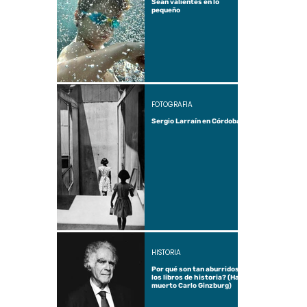
Sean valientes en lo
pequeño
FOTOGRAFÍA
Sergio Larraín en Córdoba
HISTORIA
Por qué son tan aburridos
los libros de historia? (Ha
muerto Carlo Ginzburg)