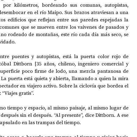
e por kilómetros, bordeando sus comunas, autopistas, 
 desembocar en el río Maipo. Sus brazos atraviesan a una 
s edificios que reflejan entre sus paredes espejadas la 
 comunes que se mueven entre los vaivenes de pasados y 
ano rodeado de montañas, este río cada día más seco, se 
vidado. 
entre puentes y autopistas, está la puerta color rojo de 
óbal Dittborn [35 años, chileno, ingeniero comercial y 
superficie poco firme de lodo, una mezcla pantanosa de 
 La puerta está quieta y abierta, llamando a quien la mira 
ctador en viajero activo. Sobre la ciclovía que bordea el 
 “Viajes gratis”. 
mo tiempo y espacio, al mismo paisaje, al mismo lugar de 
 después sin el después. “Al presente”, dice Dittborn. A ese 
capsulado en las trampas del tiempo. 