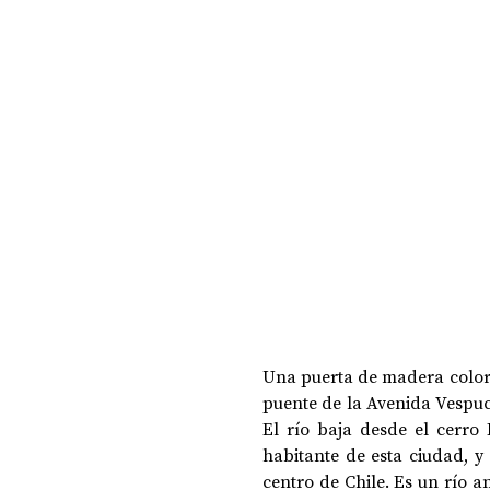
DOSSIER NOCHE DE LAS IDEAS
ANTR
CIENCIA Y TECNOLOGÍA
Una puerta de madera color r
puente de la Avenida Vespuci
El río baja desde el cerro 
habitante de esta ciudad, y e
centro de Chile. Es un río a