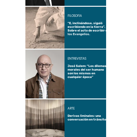
FILOSOFÍA
“E, inclinándose, siguió
escribiendo en la tierra”.
Sobre el acto de escribir en
los Evangelios.
ENTREVISTAS
José Salem: “Los dilemas
morales del ser humano
son los mismos en
cualquier época”
ARTE
Derivas liminales: una
conversación en tránsito