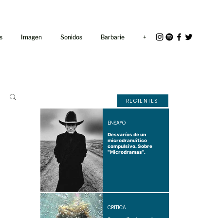
<link rel="icon"
href="/path/to/favicon.ico">
s
Imagen
Sonidos
Barbarie
+
RECIENTES
ENSAYO
Desvaríos de un
microdramático
compulsivo. Sobre
"Microdramas".
CRÍTICA