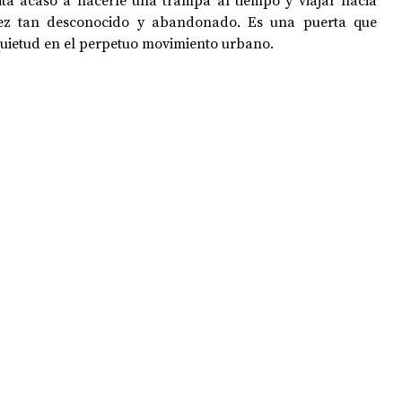
vita acaso a hacerle una trampa al tiempo y viajar hacia 
ez tan desconocido y abandonado. Es una puerta que 
quietud en el perpetuo movimiento urbano.  