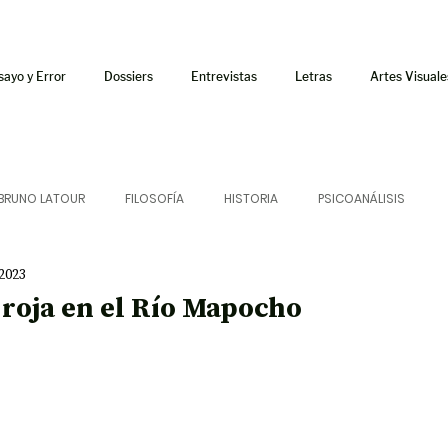
sayo y Error
Dossiers
Entrevistas
Letras
Artes Visuale
BRUNO LATOUR
FILOSOFÍA
HISTORIA
PSICOANÁLISIS
 2023
ÍA
LETRAS
CRÍTICA
CRÓNICA
SONIDOS
roja en el Río Mapocho
 CURSOS
AUDIOTEXTO
HÍBRIDOS
CINE
FICCIONES
AFUERISMOS
POESÍA
ENSAYO