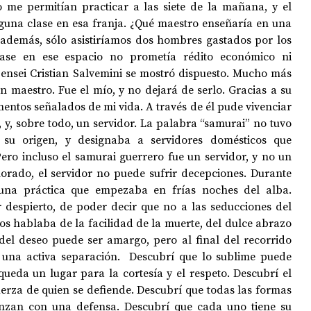
 me permitían practicar a las siete de la mañana, y el 
nguna clase en esa franja. ¿Qué maestro enseñaría en una 
 además, sólo asistiríamos dos hombres gastados por los 
OPOLOGÍA
OPINIÓN
50 AÑOS DEL GOLPE
ase en ese espacio no prometía rédito económico ni 
Sensei Cristian Salvemini se mostró dispuesto. Mucho más 
n maestro. Fue el mío, y no dejará de serlo. Gracias a su 
ntos señalados de mi vida. A través de él pude vivenciar 
y, sobre todo, un servidor. La palabra “samurai” no tuvo 
 su origen, y designaba a servidores domésticos que 
ero incluso el samurai guerrero fue un servidor, y no un 
rado, el servidor no puede sufrir decepciones. Durante 
na práctica que empezaba en frías noches del alba. 
r despierto, de poder decir que no a las seducciones del 
os hablaba de la facilidad de la muerte, del dulce abrazo 
del deseo puede ser amargo, pero al final del recorrido 
na activa separación.  Descubrí que lo sublime puede 
ueda un lugar para la cortesía y el respeto. Descubrí el 
fuerza de quien se defiende. Descubrí que todas las formas 
nzan con una defensa. Descubrí que cada uno tiene su 