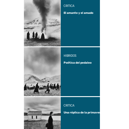
CRÍTICA
El amante y el amado
HÍBRIDOS
Poética del pedaleo
CRÍTICA
Una réplica de la primavera