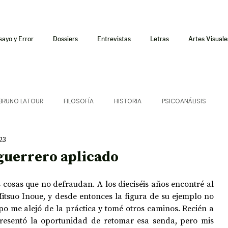
sayo y Error
Dossiers
Entrevistas
Letras
Artes Visuale
BRUNO LATOUR
FILOSOFÍA
HISTORIA
PSICOANÁLISIS
23
ÍA
LETRAS
CRÍTICA
CRÓNICA
SONIDOS
 guerrero aplicado
 CURSOS
AUDIOTEXTO
HÍBRIDOS
CINE
FICCIONES
s cosas que no defraudan. A los dieciséis años encontré al 
tsuo Inoue, y desde entonces la figura de su ejemplo no 
 me alejó de la práctica y tomé otros caminos. Recién a 
resentó la oportunidad de retomar esa senda, pero mis 
AFUERISMOS
POESÍA
ENSAYO