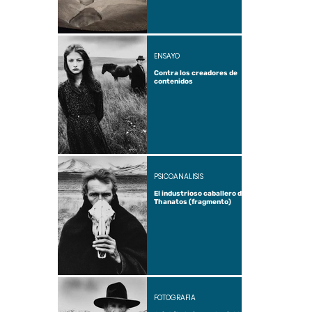
ENSAYO
Contra los creadores de
contenidos
PSICOANÁLISIS
El industrioso caballero de
Thanatos (fragmento)
FOTOGRAFÍA