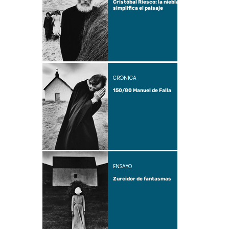
Cristóbal Riesco: la niebla
simplifica el paisaje
CRÓNICA
150/80 Manuel de Falla
ENSAYO
Zurcidor de fantasmas