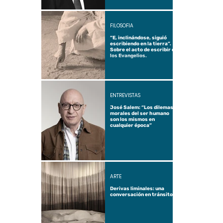
FILOSOFÍA
“E, inclinándose, siguió
escribiendo en la tierra”.
Sobre el acto de escribir en
los Evangelios.
ENTREVISTAS
José Salem: “Los dilemas
morales del ser humano
son los mismos en
cualquier época”
ARTE
Derivas liminales: una
conversación en tránsito