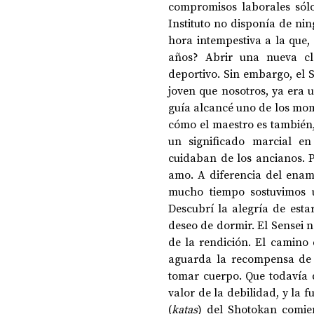
compromisos laborales sólo
Instituto no disponía de ni
hora intempestiva a la que,
DOSSIER NOCHE DE LAS IDEAS
ANTR
años? Abrir una nueva cl
deportivo. Sin embargo, el 
joven que nosotros, ya era u
CIENCIA Y TECNOLOGÍA
guía alcancé uno de los mome
cómo el maestro es también, 
un significado marcial en
cuidaban de los ancianos. P
amo. A diferencia del enamo
mucho tiempo sostuvimos u
Descubrí la alegría de esta
deseo de dormir. El Sensei n
de la rendición. El camino 
aguarda la recompensa de u
tomar cuerpo. Que todavía q
valor de la debilidad, y la 
(
katas
) del Shotokan comie