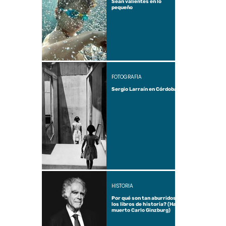
Sean valientes en lo
pequeño
FOTOGRAFÍA
Sergio Larraín en Córdoba
HISTORIA
Por qué son tan aburridos
los libros de historia? (Ha
muerto Carlo Ginzburg)