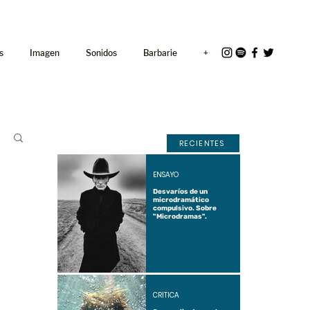
<link rel="icon"
href="/path/to/favicon.ico">
s
Imagen
Sonidos
Barbarie
+
RECIENTES
ENSAYO
Desvaríos de un
microdramático
compulsivo. Sobre
"Microdramas".
CRÍTICA