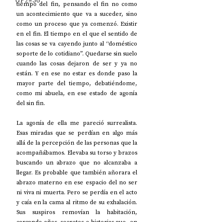
UP2#36
tiempo del fin, pensando el fin no como 
un acontecimiento que va a suceder, sino 
como un proceso que ya comenzó. Existir 
en el fin. El tiempo en el que el sentido de 
las cosas se va cayendo junto al “doméstico 
soporte de lo cotidiano”. Quedarse sin suelo 
cuando las cosas dejaron de ser y ya no 
están. Y en ese no estar es donde paso la 
mayor parte del tiempo, debatiéndome, 
como mi abuela, en ese estado de agonía 
del sin fin.
La agonía de ella me pareció surrealista. 
Esas miradas que se perdían en algo más 
allá de la percepción de las personas que la 
acompañábamos. Elevaba su torso y brazos 
buscando un abrazo que no alcanzaba a 
llegar. Es probable que también añorara el 
abrazo materno en ese espacio del no ser 
ni viva ni muerta. Pero se perdía en el acto 
y caía en la cama al ritmo de su exhalación. 
Sus suspiros removían la habitación, 