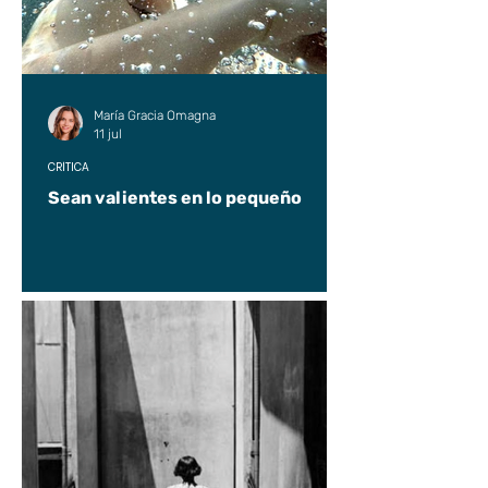
María Gracia Omagna
11 jul
CRÍTICA
Sean valientes en lo pequeño