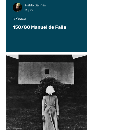
Pablo Salinas
9 jun
CRÓNICA
150/80 Manuel de Falla