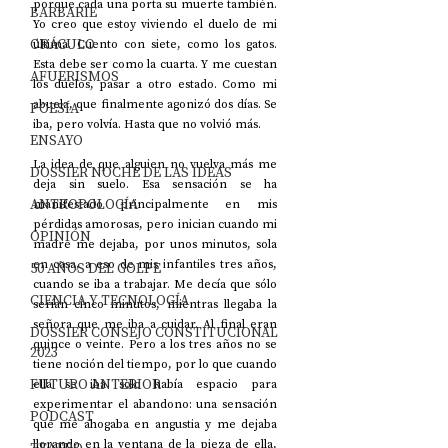
porque cada una porta su muerte también. 
BARBARIE
Yo creo que estoy viviendo el duelo de mi 
ORÁCULO
última. Cuento con siete, como los gatos. 
Esta debe ser como la cuarta. Y me cuestan 
AFUERISMOS
los duelos, pasar a otro estado. Como mi 
abuela, que finalmente agonizó dos días. Se 
POESÍA
iba, pero volvía. Hasta que no volvió más.
ENSAYO
La idea de que alguien no vuelva más me 
DOSSIER NOCHE DE LAS IDEAS
deja sin suelo. Esa sensación se ha 
ANTROPOLOGÍA
manifestado principalmente en mis 
pérdidas amorosas, pero inician cuando mi 
OPINIÓN
madre me dejaba, por unos minutos, sola 
en casa, a eso de mis infantiles tres años, 
50 AÑOS DEL GOLPE
cuando se iba a trabajar. Me decía que sólo 
CIENCIA Y TECNOLOGÍA
serían cinco minutos, mientras llegaba la 
señora que me iba a cuidar. Al final eran 
DOSSIER CONSEJO CONSTITUCIONAL
quince o veinte. Pero a los tres años no se 
2023
tiene noción del tiempo, por lo que cuando 
FUTURO ANTERIOR
ella se iba solo había espacio para 
experimentar el abandono: una sensación 
PODCAST
que me ahogaba en angustia y me dejaba 
llorando en la ventana de la pieza de ella, 