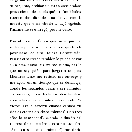
cargando años, secretos e historias que, en 
su conjunto, emitían un ruido estruendoso 
proveniente de quizás qué profundidades. 
Fueron dos días de una danza con la 
muerte que a mi abuela la dejó agotada. 
Finalmente se entregó, pero le costó.
Fue el mismo día en que se impuso el 
rechazo por sobre el apruebo respecto a la 
posibilidad de una Nueva Constitución. 
Pasar a otro Estado también le puede costar 
a un país, pensé. Y a mí me cuesta, por lo 
que no soy quién para juzgar a un país. 
Mientras tanto me resisto, me entrego y 
me agoto en un tiempo que se desdibuja, 
donde los segundos pasan a ser minutos; 
los minutos, horas; las horas, días; los días, 
años y los años, minutos nuevamente. Ya 
Víctor Jara lo advertía cuando cantaba “la 
vida es eterna en cinco minutos”. Con tres 
años lo comprendí, cuando la ilusión del 
regreso de mi madre a casa no tuvo fin.  
“Son tan solo cinco minutos”, me decía. 