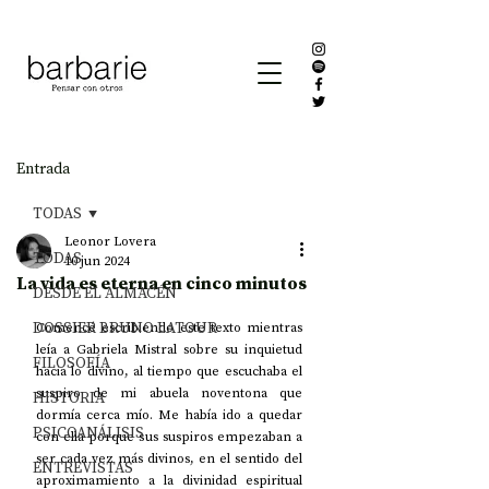
Entrada
TODAS
Leonor Lovera
TODAS
10 jun 2024
La vida es eterna en cinco minutos
DESDE EL ALMACÉN
DOSSIER BRUNO LATOUR
Comencé escribiendo este texto mientras 
leía a Gabriela Mistral sobre su inquietud 
FILOSOFÍA
hacia lo divino, al tiempo que escuchaba el 
suspiro de mi abuela noventona que 
HISTORIA
dormía cerca mío. Me había ido a quedar 
PSICOANÁLISIS
con ella porque sus suspiros empezaban a 
ser cada vez más divinos, en el sentido del 
ENTREVISTAS
aproximamiento a la divinidad espiritual 