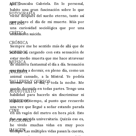
ARTE
que buscaba Gabriela. En lo personal, 
habito una gran fascinación sobre lo que 
FOTOGRAFÍA
viene después del sueño eterno, tanto así 
que añoro el día de mi muerte. Más por 
LETRAS
una curiosidad sociológica que por una 
CRÍTICA
inclinación suicida.
CRÓNICA
Siempre me he sentido más de allá que de 
SONIDOS
acá eso sí, cargando con esta sensación de 
estar medio muerta que me hace atravesar 
MÚSICA
de manera fantasmal el día a día. Sensación 
que tiraba a dormir, en pleno día, como un 
JUKEBOX
animal cansado, a la Mistral. Yo podría 
TALLERES Y CURSOS
dormir todo el día, y toda la noche. Me 
quedo dormida en todas partes. Tengo una 
AUDIOTEXTO
habilidad para hacerlo sin discriminar ni 
HÍBRIDOS
espacio ni tiempo, al punto que recuerdo 
una vez que llegué a soñar estando parada 
CINE
en un vagón del metro en hora 
pick
. Esto 
fue en mi vida universitaria. Quizás eso es, 
FICCIONES
he vivido muchas vidas en muy poco 
IMAGEN
tiempo. Las múltiples vidas pasan la cuenta, 