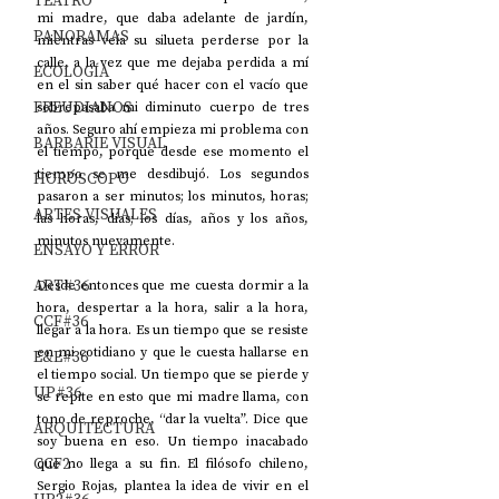
TEATRO
mi madre, que daba adelante de jardín, 
PANORAMAS
mientras veía su silueta perderse por la 
calle, a la vez que me dejaba perdida a mí 
ECOLOGÍA
en el sin saber qué hacer con el vacío que 
FREUDIANOS
sobrepasaba mi diminuto cuerpo de tres 
años. Seguro ahí empieza mi problema con 
BARBARIE VISUAL
el tiempo, porque desde ese momento el 
tiempo se me desdibujó. Los segundos 
HORÓSCOPO
pasaron a ser minutos; los minutos, horas; 
ARTES VISUALES
las horas, días; los días, años y los años, 
minutos nuevamente.
ENSAYO Y ERROR
ART#36
Desde entonces que me cuesta dormir a la 
hora, despertar a la hora, salir a la hora, 
CCF#36
llegar a la hora. Es un tiempo que se resiste 
en mi cotidiano y que le cuesta hallarse en 
E&E#36
el tiempo social. Un tiempo que se pierde y 
UP#36
se repite en esto que mi madre llama, con 
tono de reproche, “dar la vuelta”. Dice que 
ARQUITECTURA
soy buena en eso. Un tiempo inacabado 
CCF2
que no llega a su fin. El filósofo chileno, 
Sergio Rojas, plantea la idea de vivir en el 