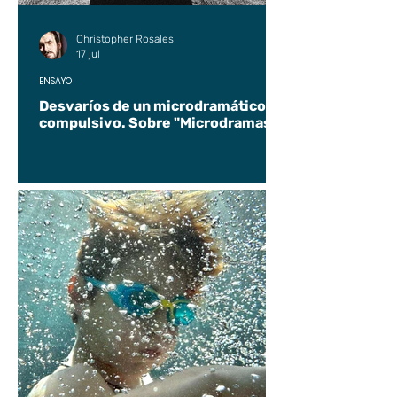
Christopher Rosales
17 jul
ENSAYO
Desvaríos de un microdramático
compulsivo. Sobre "Microdramas".