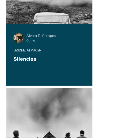
Alvaro D. Campos
9 jun
DESDE EL ALMACÉN
Silencios