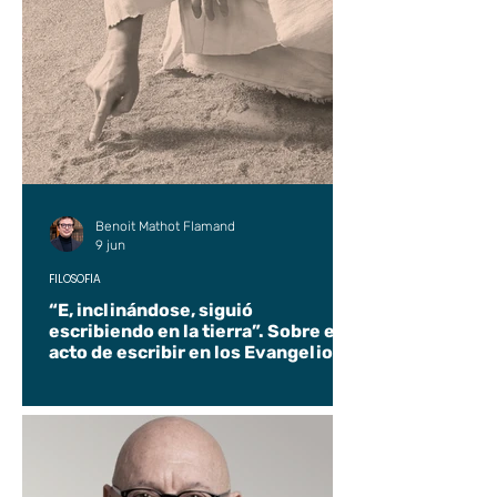
Benoit Mathot Flamand
9 jun
FILOSOFÍA
“E, inclinándose, siguió
escribiendo en la tierra”. Sobre el
acto de escribir en los Evangelios.