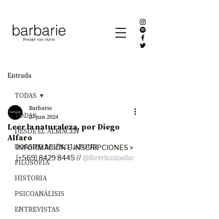
Entrada
TODAS
Barbarie
TODAS
27 jun 2024
Leer la naturaleza, por Diego
DESDE EL ALMACÉN
Alfaro
DOSSIER BRUNO LATOUR
INFORMACIÓN E INSCRIPCIONES > 
[+569] 8429 8445 // 
@libreriazapallar
FILOSOFÍA
HISTORIA
PSICOANÁLISIS
ENTREVISTAS