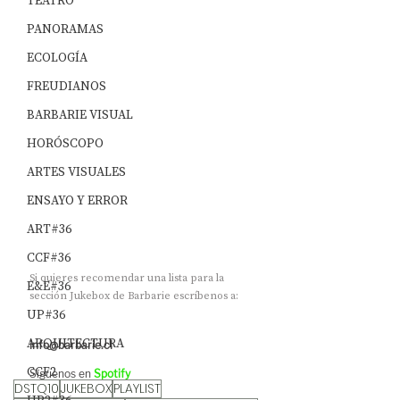
TEATRO
PANORAMAS
ECOLOGÍA
FREUDIANOS
BARBARIE VISUAL
HORÓSCOPO
ARTES VISUALES
ENSAYO Y ERROR
ART#36
CCF#36
Si quieres recomendar una lista para la 
E&E#36
sección Jukebox de Barbarie escríbenos a:	
UP#36
ARQUITECTURA
info@barbarie.cl
CCF2
Síguenos en 
Spotify
DSTQ10
JUKEBOX
PLAYLIST