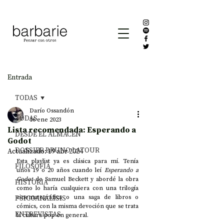
Entrada
TODAS
Darío Ossandón
TODAS
16 ene 2023
Lista recomendada: Esperando a
DESDE EL ALMACÉN
Godot
DOSSIER BRUNO LATOUR
Actualizado:
19 abr 2024
Esta playlist ya es clásica para mí. Tenía 
FILOSOFÍA
unos 19 o 20 años cuando leí 
Esperando a 
Godot 
de Samuel Beckett y abordé la obra 
HISTORIA
como lo haría cualquiera con una trilogía 
PSICOANÁLISIS
cinematográfica o una saga de libros o 
cómics, con la misma devoción que se trata 
ENTREVISTAS
la cultura pop en general. 