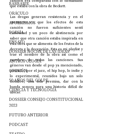
canción era comparada con lo obnubilado 
BARBARIE
que estaba con la obra de Beckett. 
ORÁCULO
Las drogas generan resistencia y en el 
AFUERISMOS
momento en que los efectos de esta 
canción no fueron suficientes sentí 
POESÍA
curiosidad y un poco de abstinencia por 
saber que otra canción estaba inspirada en 
ENSAYO
esta obra que se alimenta de los frutos de la 
derrota y la decepción. Esta es mi playlist y 
DOSSIER NOCHE DE LAS IDEAS
trae el nombre de la obra así como el 
nombre de todas las canciones. Sus 
ANTROPOLOGÍA
géneros van desde el pop ya mencionado, 
OPINIÓN
pasando, por el jazz, el hip hop, lo indie y 
lo experimental, reunidos bajo un solo 
50 AÑOS DEL GOLPE
nombre, una sola premisa, dar con la 
banda sonora para una historia difícil de 
CIENCIA Y TECNOLOGÍA
ubicar.
DOSSIER CONSEJO CONSTITUCIONAL
2023
FUTURO ANTERIOR
PODCAST