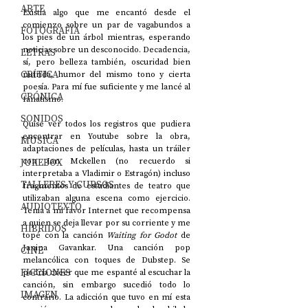
ARTE
Existía algo que me encantó desde el 
comienzo sobre un par de vagabundos a 
FOTOGRAFÍA
los pies de un árbol mientras, esperando 
noticias sobre un desconocido. Decadencia, 
LETRAS
sí, pero belleza también, oscuridad bien 
CRÍTICA
nutrida, humor del mismo tono y cierta 
poesía. Para mí fue suficiente y me lancé al 
CRÓNICA
fanatismo.
SONIDOS
Quise ver todos los registros que pudiera 
encontrar en Youtube sobre la obra, 
MÚSICA
adaptaciones de películas, hasta un tráiler 
JUKEBOX
con Ian Mckellen (no recuerdo si 
interpretaba a Vladimir o Estragón) incluso 
TALLERES Y CURSOS
fragmentos de estudiantes de teatro que 
utilizaban alguna escena como ejercicio. 
AUDIOTEXTO
Tenía a mi favor Internet que recompensa 
a quien se deja llevar por su corriente y me 
HÍBRIDOS
topé con la canción 
Waiting for Godot 
de
Janina Gavankar. Una canción pop 
CINE
melancólica con toques de Dubstep. Se 
FICCIONES
podría creer que me espanté al escuchar la 
canción, sin embargo sucedió todo lo 
IMAGEN
contrario. La adicción que tuvo en mí esta 