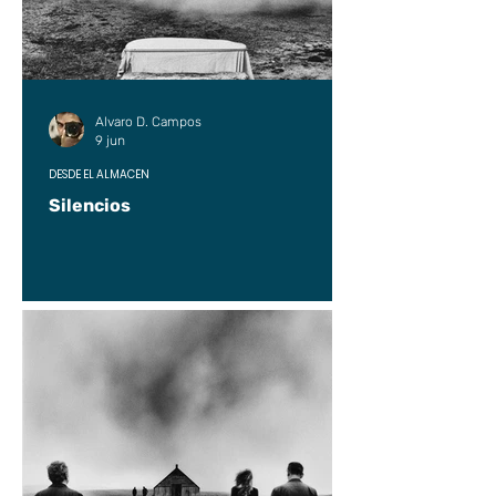
Alvaro D. Campos
9 jun
DESDE EL ALMACÉN
Silencios