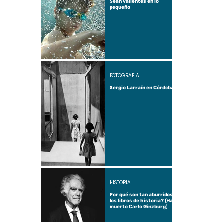
Sean valientes en lo
pequeño
FOTOGRAFÍA
Sergio Larraín en Córdoba
HISTORIA
Por qué son tan aburridos
los libros de historia? (Ha
muerto Carlo Ginzburg)