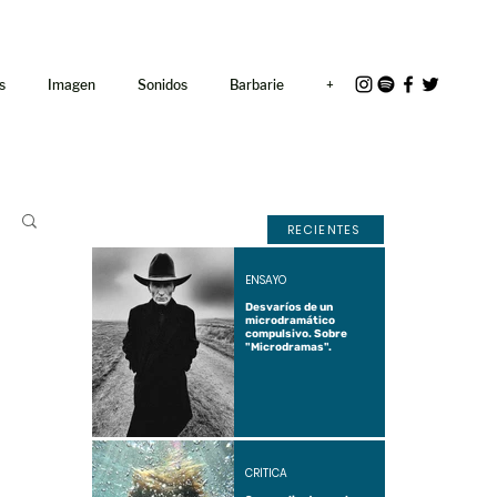
<link rel="icon"
href="/path/to/favicon.ico">
s
Imagen
Sonidos
Barbarie
+
RECIENTES
ENSAYO
Desvaríos de un
microdramático
compulsivo. Sobre
"Microdramas".
CRÍTICA