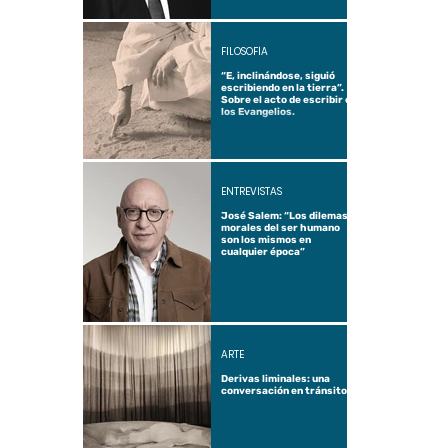
FILOSOFÍA
“E, inclinándose, siguió
escribiendo en la tierra”.
Sobre el acto de escribir en
los Evangelios.
ENTREVISTAS
José Salem: “Los dilemas
morales del ser humano
son los mismos en
cualquier época”
ARTE
Derivas liminales: una
conversación en tránsito