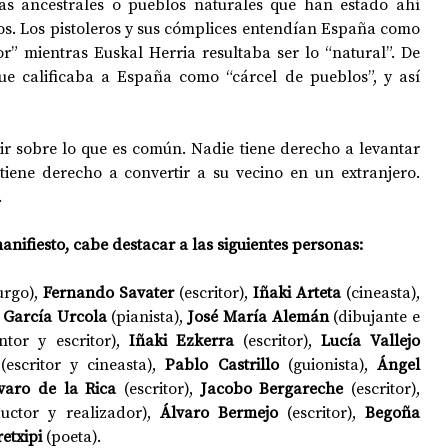
s ancestrales o pueblos naturales que han estado ahí 
os. Los pistoleros y sus cómplices entendían España como 
sor” mientras Euskal Herria resultaba ser lo “natural”. De 
ue calificaba a España como “cárcel de pueblos”, y así 
ir sobre lo que es común. Nadie tiene derecho a levantar 
tiene derecho a convertir a su vecino en un extranjero. 
.
anifiesto, cabe destacar a las siguientes personas:
rgo), 
Fernando Savater
 (escritor), 
Iñaki Arteta
 (cineasta), 
 García Urcola
 (pianista), 
José María Alemán
 (dibujante e 
ntor y escritor), 
Iñaki Ezkerra
 (escritor),
 Lucía Vallejo 
(escritor y cineasta), 
Pablo Castrillo
 (guionista), 
Ángel 
varo de la Rica
 (escritor), 
Jacobo Bergareche
 (escritor), 
uctor y realizador), 
Álvaro Bermejo
 (escritor), 
Begoña 
retxipi 
(poeta).