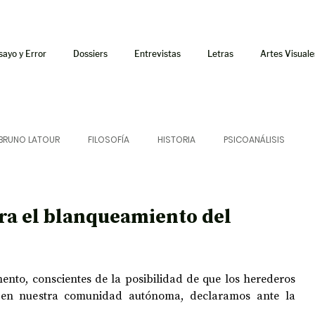
sayo y Error
Dossiers
Entrevistas
Letras
Artes Visuale
BRUNO LATOUR
FILOSOFÍA
HISTORIA
PSICOANÁLISIS
ÍA
LETRAS
CRÍTICA
CRÓNICA
SONIDOS
ra el blanqueamiento del
 CURSOS
AUDIOTEXTO
HÍBRIDOS
CINE
FICCIONES
ento, conscientes de la posibilidad de que los herederos 
n nuestra comunidad autónoma, declaramos ante la 
AFUERISMOS
POESÍA
ENSAYO