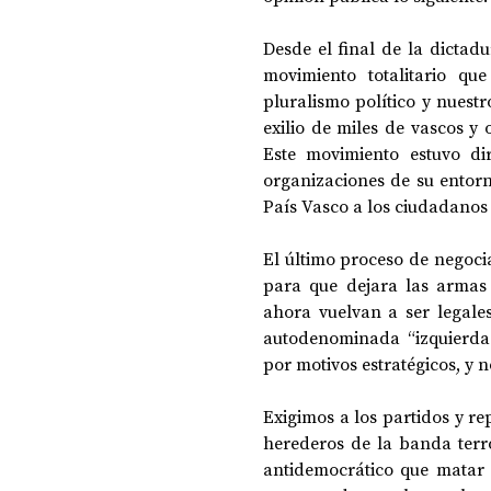
Desde el final de la dictad
movimiento totalitario qu
DOSSIER NOCHE DE LAS IDEAS
ANTR
pluralismo político y nuest
exilio de miles de vascos y 
Este movimiento estuvo di
CIENCIA Y TECNOLOGÍA
organizaciones de su entorn
País Vasco a los ciudadanos 
El último proceso de negocia
para que dejara las armas e
ahora vuelvan a ser legales
autodenominada “izquierda 
por motivos estratégicos, y n
Exigimos a los partidos y re
herederos de la banda terr
antidemocrático que matar