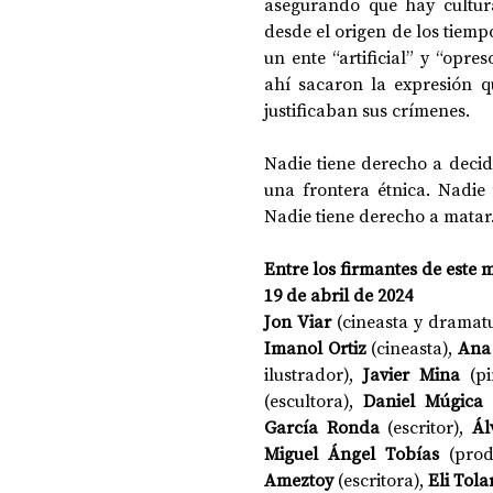
asegurando que hay cultura
desde el origen de los tiemp
un ente “artificial” y “opre
ahí sacaron la expresión q
justificaban sus crímenes.
Nadie tiene derecho a decid
una frontera étnica. Nadie 
Nadie tiene derecho a matar
Entre los firmantes de este m
19 de abril de 2024
Jon Viar
 (cineasta y dramatu
Imanol Ortiz
 (cineasta), 
Ana
ilustrador), 
Javier Mina
 (pi
(escultora), 
Daniel Múgica
 
García Ronda
 (escritor), 
Ál
Miguel Ángel Tobías
 (prod
Ameztoy 
(escritora), 
Eli Tola