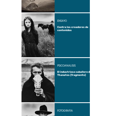
ENSAYO
Contra los creadores de
contenidos
PSICOANÁLISIS
El industrioso caballero de
Thanatos (fragmento)
FOTOGRAFÍA