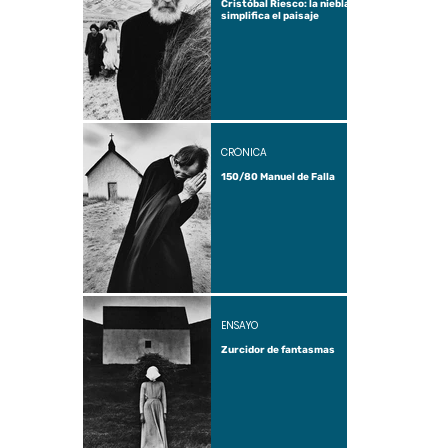
Cristóbal Riesco: la niebla
simplifica el paisaje
CRÓNICA
150/80 Manuel de Falla
ENSAYO
Zurcidor de fantasmas