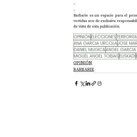
-
-
Barbarie es un espacio para el pens
vertidas son de exclusiva responsabi
de vista de esta publicación.
OPINIÓN
ELECCIONES
TERRORI
ANA GARCIA URCOLA
JOSE MAR
DANIEL MUGICA
ANGEL GARCIA
MIGUEL ANGEL TOBIAS
EUSKADI
OPINIÓN
BARBARIE