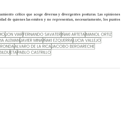
amiento crítico que acoge diversas y divergentes posturas. Las opiniones 
lidad de quienes las emiten y no representan, necesariamente, los puntos 
SMO
JON VIAR
FERNANDO SAVATER
IÑAKI ARTETA
IMANOL ORTIZ
IA ALEMAN
JAVIER MINA
IÑAKI EZQUERRA
LUCIA VALLEJO
 RONDA
ALVARO DE LA RICA
JACOBO BERGARECHE
BILDU
ETA
PABLO CASTRILLO