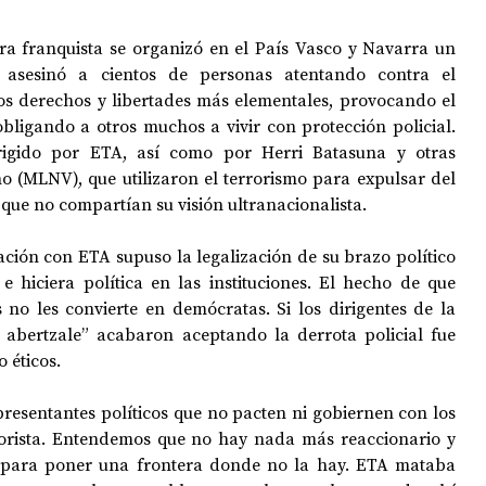
ura franquista se organizó en el País Vasco y Navarra un 
e asesinó a cientos de personas atentando contra el 
OPOLOGÍA
OPINIÓN
50 AÑOS DEL GOLPE
ros derechos y libertades más elementales, provocando el 
obligando a otros muchos a vivir con protección policial. 
rigido por ETA, así como por Herri Batasuna y otras 
o (MLNV), que utilizaron el terrorismo para expulsar del 
que no compartían su visión ultranacionalista.
ción con ETA supuso la legalización de su brazo político 
 hiciera política en las instituciones. El hecho de que 
 no les convierte en demócratas. Si los dirigentes de la 
abertzale” acabaron aceptando la derrota policial fue 
o éticos.
presentantes políticos que no pacten ni gobiernen con los 
orista. Entendemos que no hay nada más reaccionario y 
 para poner una frontera donde no la hay. ETA mataba 