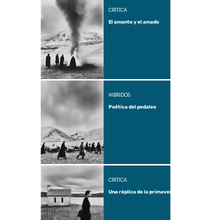
CRÍTICA
El amante y el amado
HÍBRIDOS
Poética del pedaleo
CRÍTICA
Una réplica de la primavera