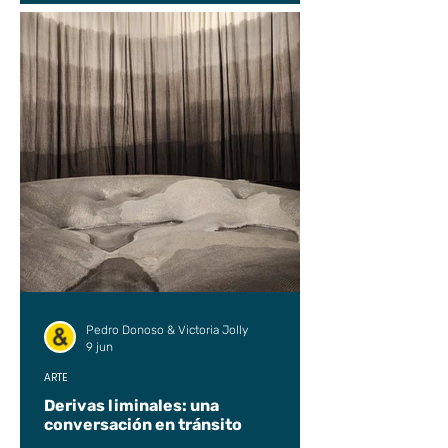
Pedro Donoso & Victoria Jolly
9 jun
ARTE
Derivas liminales: una
conversación en tránsito