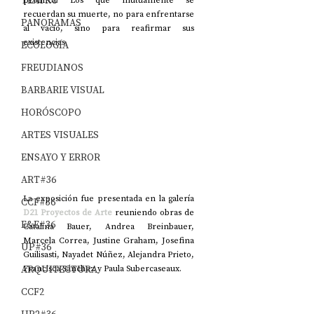
TEATRO
recuerdan su muerte, no para enfrentarse 
PANORAMAS
al vacío, sino para reafirmar sus 
existencias.
ECOLOGÍA
FREUDIANOS
BARBARIE VISUAL
HORÓSCOPO
ARTES VISUALES
ENSAYO Y ERROR
ART#36
La exposición fue presentada en la galería 
CCF#36
D21 Proyectos de Arte 
reuniendo obras de 
E&E#36
Catalina Bauer, Andrea Breinbauer, 
Marcela Correa, Justine Graham, Josefina 
UP#36
Guilisasti, Nayadet Núñez, Alejandra Prieto, 
ARQUITECTURA
Francisca Sánchez y Paula Subercaseaux.
CCF2