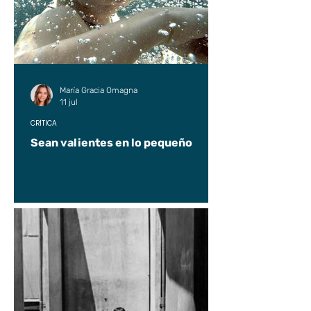
María Gracia Omagna
11 jul
CRÍTICA
Sean valientes en lo pequeño