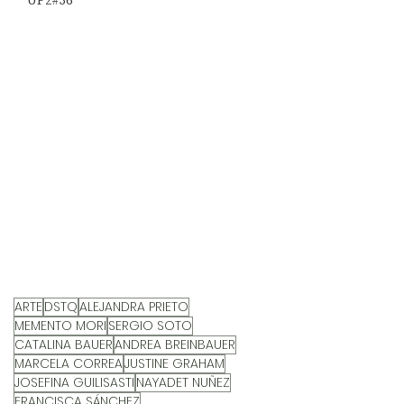
UP2#36
ARTE
DSTQ
ALEJANDRA PRIETO
MEMENTO MORI
SERGIO SOTO
CATALINA BAUER
ANDREA BREINBAUER
MARCELA CORREA
JUSTINE GRAHAM
JOSEFINA GUILISASTI
NAYADET NUÑEZ
FRANCISCA SÁNCHEZ