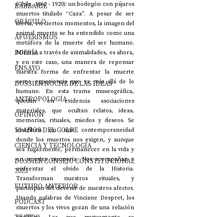
(Chile, 1862 - 1920): un bodegón con pájaros 
BARBARIE
muertos titulado “Caza”. A pesar de ser 
ORÁCULO
literal, en ciertos momentos, la imagen del 
animal muerto se ha entendido como una 
AFUERISMOS
metáfora de la muerte del ser humano. 
POESÍA
Mirarse a través de animalidades, es ahora, 
y en este caso, una manera de repensar 
ENSAYO
nuestra forma de enfrentar la muerte 
como experiencia que va más allá de lo 
DOSSIER NOCHE DE LAS IDEAS
humano. En esta trama museográfica, 
ANTROPOLOGÍA
quedan en evidencia asociaciones 
materiales, que ocultan relatos, ideas, 
OPINIÓN
memorias, rituales, miedos y deseos. Se 
50 AÑOS DEL GOLPE
inscriben en una contemporaneidad 
donde los muertos nos exigen, y aunque 
CIENCIA Y TECNOLOGÍA
sea fugazmente, permanecer en la vida y 
en nuestra memoria. Nos acompañan a 
DOSSIER CONSEJO CONSTITUCIONAL
enfrentar el olvido de la Historia. 
2023
Transforman nuestros rituales, y 
FUTURO ANTERIOR
participan del devenir de nuestros afectos. 
Usando palabras de Vinciane Despret, los 
PODCAST
muertos y los vivos gozan de una relación 
prolífica. Los que mutuamente se 