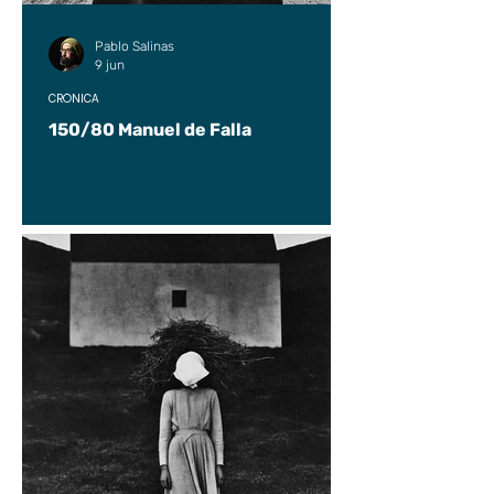
Pablo Salinas
9 jun
CRÓNICA
150/80 Manuel de Falla