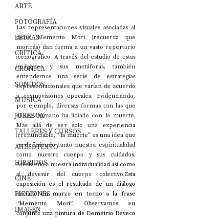
ARTE
FOTOGRAFÍA
Las representaciones visuales asociadas al 
LETRAS
dicho Memento Mori (recuerda que 
morirás) dan forma a un vasto repertorio 
CRÍTICA
iconográfico. A través del estudio de estas 
imágenes y sus metáforas, también 
CRÓNICA
entendemos una serie de estrategias 
SONIDOS
representacionales que varían de acuerdo 
a cosmovisiones epocales. Evidenciando, 
MÚSICA
por ejemplo, diversas formas con las que 
JUKEBOX
el ser humano ha lidiado con la muerte. 
Más allá de ser solo una experiencia 
TALLERES Y CURSOS
irrenunciable, “la muerte” es una idea que 
va definiendo tanto nuestra espiritualidad 
AUDIOTEXTO
como nuestro cuerpo y sus cuidados. 
HÍBRIDOS
Afectando a nuestra individualidad así como 
al devenir del cuerpo colectivo.
Esta 
CINE
exposición es el resultado de un diálogo 
FICCIONES
iniciado en marzo en torno a la frase 
“Memento Mori”. Observamos en 
IMAGEN
conjunto una pintura de Demetrio Reveco 