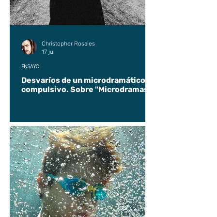
Christopher Rosales
17 jul
ENSAYO
Desvaríos de un microdramático
compulsivo. Sobre "Microdramas".