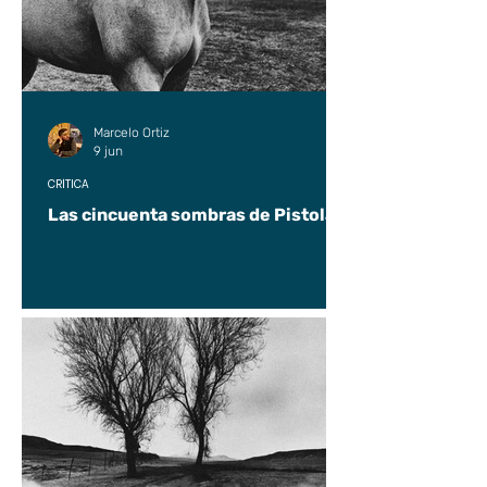
Marcelo Ortiz
9 jun
CRÍTICA
Las cincuenta sombras de Pistolas