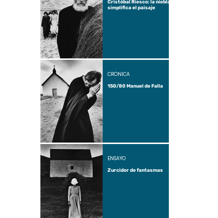
Cristóbal Riesco: la niebla
simplifica el paisaje
CRÓNICA
150/80 Manuel de Falla
ENSAYO
Zurcidor de fantasmas