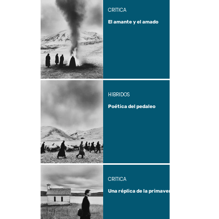
CRÍTICA
El amante y el amado
HÍBRIDOS
Poética del pedaleo
CRÍTICA
Una réplica de la primavera