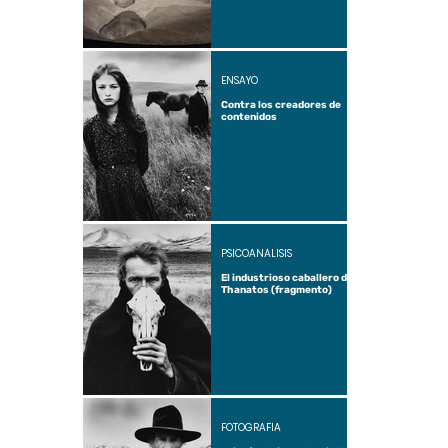
ENSAYO
Contra los creadores de
contenidos
PSICOANÁLISIS
El industrioso caballero de
Thanatos (fragmento)
FOTOGRAFÍA