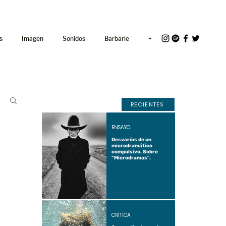
<link rel="icon"
href="/path/to/favicon.ico">
s
Imagen
Sonidos
Barbarie
+
RECIENTES
ENSAYO
Desvaríos de un
microdramático
compulsivo. Sobre
"Microdramas".
CRÍTICA