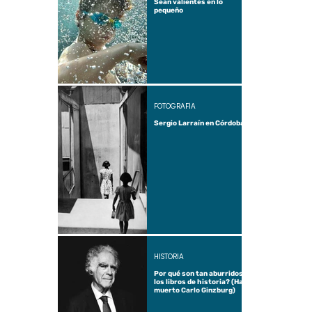
Sean valientes en lo
pequeño
FOTOGRAFÍA
Sergio Larraín en Córdoba
HISTORIA
Por qué son tan aburridos
los libros de historia? (Ha
muerto Carlo Ginzburg)