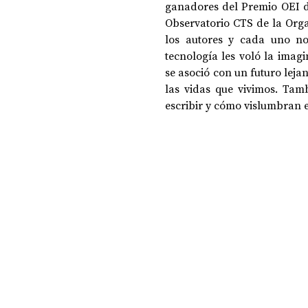
ganadores del Premio OEI de
Observatorio CTS de la Org
los autores y cada uno no
DOSSIER NOCHE DE LAS IDEAS
ANTR
tecnología les voló la imag
se asoció con un futuro lej
las vidas que vivimos. Tamb
CIENCIA Y TECNOLOGÍA
escribir y cómo vislumbran e