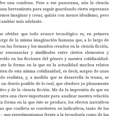
elve una condena. Pese a ese panorama, aún la ciencia 
s una herramienta para seguir guardando cierta esperanza 
mos imaginar y crear, quizás con menos idealismo, pero 
 cambiar más adelante.
e olvidar que todo avance tecnológico es, en primera 
surge de la misma imaginación humana que, a lo largo de 
con las formas y los mundos creados en la ciencia ficción. 
r resonancias y similitudes entre ciertos elementos y 
ido en las ficciones del género y nuestra cotidianidad. 
nte la forma en la que en la actualidad muchos relatos 
arten de esta misma cotidianidad, es decir, surgen de unas 
do realistas, y, a medida que se desarrolla la trama, se 
un desvío posible de lo real, que obedece ya plenamente 
tivo y de la ciencia ficción. Me da la impresión de que en 
ntra una clave importante para analizar nuestra relación 
la forma en la que éste se produce, los efectos narrativos 
s que conlleva se convierten en indicativos, tanto de los 
s– que experimentamos frente a la tecnología como de las 