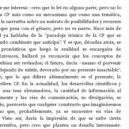
 me interesa –creo que lo leí en alguna parte, pero no lo 
 la CF más como un mecanismo que como una temática, 
a narrativa sobre un sustrato de posibilidades y recursos 
lo que pasa con el género, pero no es nuevo. Hace más de 
rd ya hablaba de la “paradoja irónica de la CF que se 
ndo cambiante que anticipa”. Y es que, décadas atrás, se 
 pronósticos que luego la realidad se encargaba de 
 Entonces, Ballard ya reconocía que los conceptos de 
ebían ser revisados; el futuro, decía –asumo el porvenir 
dejando de existir, devorado por un presente insaciable”. 
, que lo que difiere abismalmente es el presente, la 
iben CF. En la actualidad, los desarrollos científicos y 
a una tasa abrumadora, la cantidad de información al 
mente y las vías de comunicación, su divulgación, se 
rio, parecería que cualquier constructo que imaginásemos 
ino que, probablemente, ya se encuentre en vías de 
 Visto así, daría la impresión de que se sufre cierta 
inventiva, pero creo que plantea un desafío interesante. 