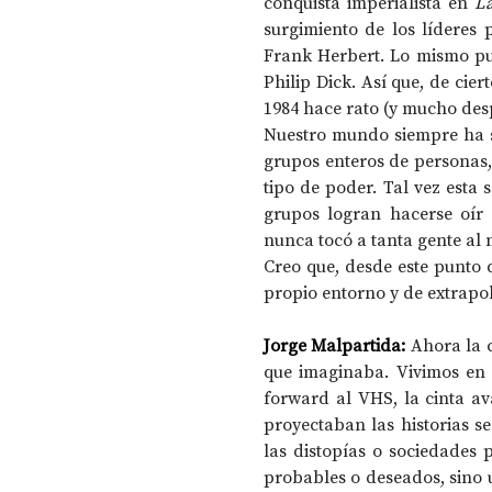
conquista imperialista en 
La
surgimiento de los líderes p
Frank Herbert. Lo mismo pue
Philip Dick. Así que, de ci
1984 hace rato (y mucho des
Nuestro mundo siempre ha s
grupos enteros de personas, 
tipo de poder. Tal vez esta 
grupos logran hacerse oír
nunca tocó a tanta gente al
Creo que, desde este punto de
propio entorno y de extrapola
Jorge Malpartida: 
Ahora la c
que imaginaba. Vivimos en 
forward al VHS, la cinta av
proyectaban las historias s
las distopías o sociedades p
probables o deseados, sino u