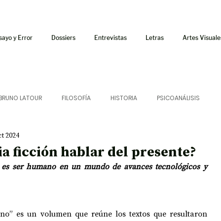
sayo y Error
Dossiers
Entrevistas
Letras
Artes Visuale
BRUNO LATOUR
FILOSOFÍA
HISTORIA
PSICOANÁLISIS
ct 2024
ÍA
LETRAS
CRÍTICA
CRÓNICA
SONIDOS
ia ficción hablar del presente?
é es ser humano en un mundo de avances tecnológicos y 
 CURSOS
AUDIOTEXTO
HÍBRIDOS
CINE
FICCIONES
o” es un volumen que reúne los textos que resultaron 
AFUERISMOS
POESÍA
ENSAYO