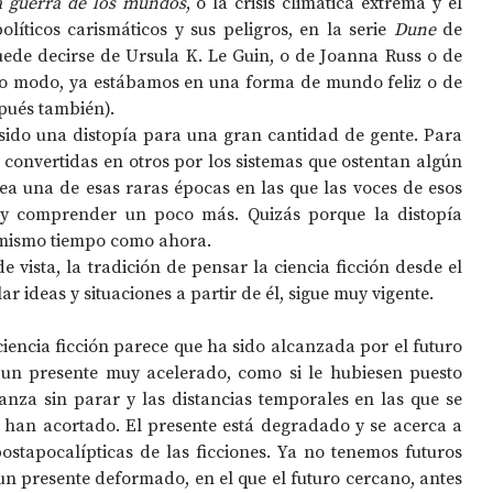
 guerra de los mundos
, o la crisis climática extrema y el 
olíticos carismáticos y sus peligros, en la serie 
Dune
 de 
de decirse de Ursula K. Le Guin, o de Joanna Russ o de 
erto modo, ya estábamos en una forma de mundo feliz o de 
pués también).
ido una distopía para una gran cantidad de gente. Para 
convertidas en otros por los sistemas que ostentan algún 
sea una de esas raras épocas en las que las voces de esos 
 y comprender un poco más. Quizás porque la distopía 
 mismo tiempo como ahora.
 vista, la tradición de pensar la ciencia ficción desde el 
r ideas y situaciones a partir de él, sigue muy vigente.
iencia ficción parece que ha sido alcanzada por el futuro 
un presente muy acelerado, como si le hubiesen puesto 
anza sin parar y las distancias temporales en las que se 
e han acortado. El presente está degradado y se acerca a 
ostapocalípticas de las ficciones. Ya no tenemos futuros 
n presente deformado, en el que el futuro cercano, antes 