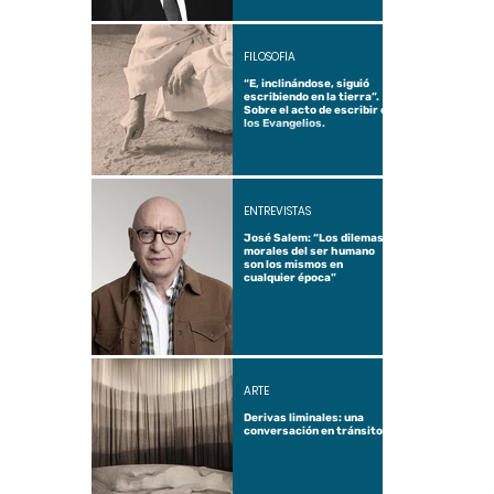
FILOSOFÍA
“E, inclinándose, siguió
escribiendo en la tierra”.
Sobre el acto de escribir en
los Evangelios.
ENTREVISTAS
José Salem: “Los dilemas
morales del ser humano
son los mismos en
cualquier época”
ARTE
Derivas liminales: una
conversación en tránsito